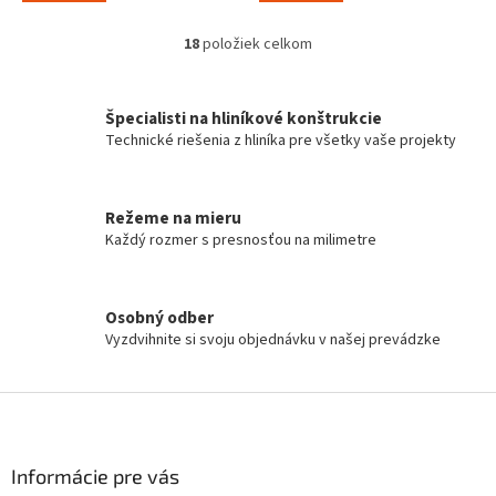
18
položiek celkom
O
v
l
á
Špecialisti na hliníkové konštrukcie
d
Technické riešenia z hliníka pre všetky vaše projekty
a
c
i
Režeme na mieru
e
Každý rozmer s presnosťou na milimetre
p
r
v
k
Osobný odber
y
Vyzdvihnite si svoju objednávku v našej prevádzke
v
ý
p
Z
i
á
s
p
u
ä
Informácie pre vás