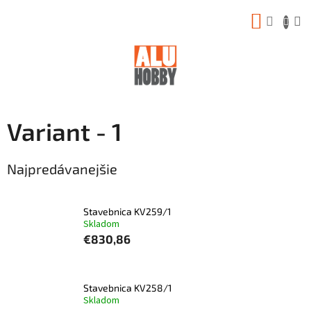
Prejsť
NÁKUP
na
obsah
KOŠÍK
Variant - 1
Najpredávanejšie
Stavebnica KV259/1
Skladom
€830,86
Stavebnica KV258/1
Skladom