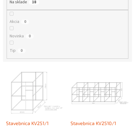
Na sklade
18
t
o
v
Akcia
0
Novinka
0
Tip
0
V
ý
p
i
s
p
r
o
d
Stavebnica KV251/1
Stavebnica KV2510/1
u