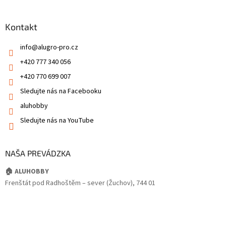
Kontakt
info
@
alugro-pro.cz
+420 777 340 056
+420 770 699 007
Sledujte nás na Facebooku
aluhobby
Sledujte nás na YouTube
NAŠA PREVÁDZKA
🏠 ALUHOBBY
Frenštát pod Radhoštěm – sever (Žuchov), 744 01