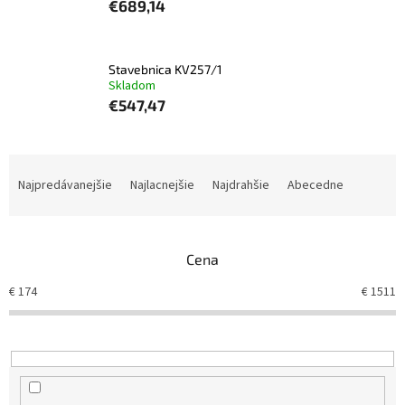
€689,14
Stavebnica KV257/1
Skladom
€547,47
R
a
Najpredávanejšie
Najlacnejšie
Najdrahšie
Abecedne
d
e
n
Cena
i
e
€
174
€
1511
p
r
o
d
u
k