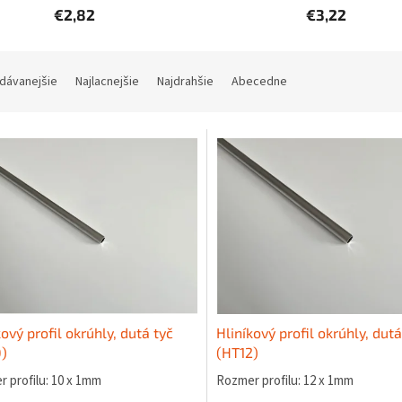
€2,82
€3,22
dávanejšie
Najlacnejšie
Najdrahšie
Abecedne
kový profil okrúhly, dutá tyč
Hliníkový profil okrúhly, dutá
)
(HT12)
 profilu: 10 x 1mm
Rozmer profilu: 12 x 1mm