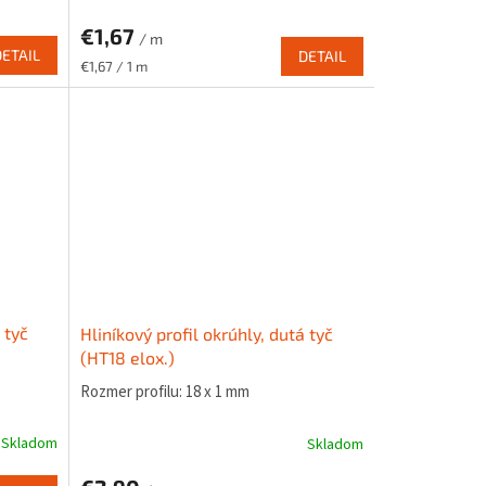
€1,67
/ m
DETAIL
DETAIL
Jednotková
€1,67 / 1 m
cena:
 tyč
Hliníkový profil okrúhly, dutá tyč
(HT18 elox.)
Rozmer profilu: 18 x 1 mm
Skladom
Skladom