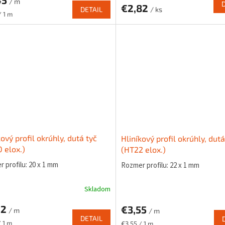
45
/ m
€2,82
DETAIL
/ ks
ková
/ 1 m
kový profil okrúhly, dutá tyč
Hliníkový profil okrúhly, dutá
 elox.)
(HT22 elox.)
 profilu: 20 x 1 mm
Rozmer profilu: 22 x 1 mm
Skladom
22
€3,55
/ m
/ m
DETAIL
ková
Jednotková
/ 1 m
€3,55 / 1 m