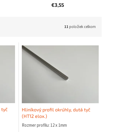
€3,55
11
položiek celkom
 tyč
Hliníkový profil okrúhly, dutá tyč
(HT12 elox.)
Rozmer profilu: 12 x 1mm