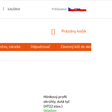
GALÉRIA
Prihlásenie
NÁKUPNÝ
Prázdny košík
KOŠÍK
stvo, náradie
Odpudzovač
Závesný kôš do okna
RACK
Hliníkový profil
okrúhly, dutá tyč
(HT22 elox.)
Skladom