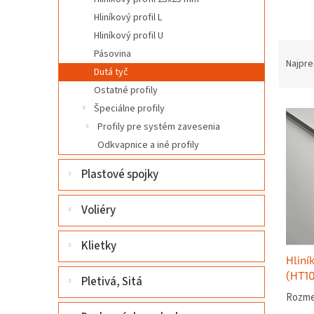
l
Hliníkový profil L
Hliníkový profil U
R
Pásovina
a
Najpre
Dutá tyč
d
Ostatné profily
e
V
n
Špeciálne profily
ý
i
Profily pre systém zavesenia
p
e
Odkvapnice a iné profily
i
p
s
r
Plastové spojky
p
o
r
d
Voliéry
o
u
d
k
Klietky
u
t
Hliní
k
o
(HT10
t
v
Pletivá, Sitá
o
Rozmer
v