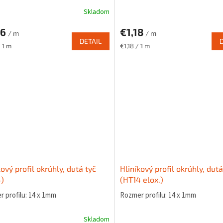
Skladom
06
€1,18
/ m
/ m
DETAIL
ková
Jednotková
/ 1 m
€1,18 / 1 m
cena:
kový profil okrúhly, dutá tyč
Hliníkový profil okrúhly, dutá
)
(HT14 elox.)
 profilu: 14 x 1mm
Rozmer profilu: 14 x 1mm
Skladom