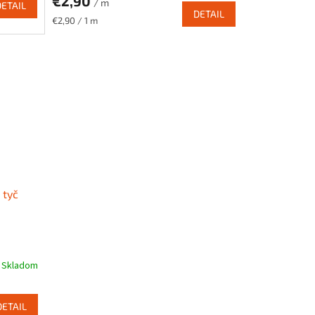
€2,90
/ m
DETAIL
DETAIL
Jednotková
€2,90 / 1 m
cena:
 tyč
Skladom
DETAIL