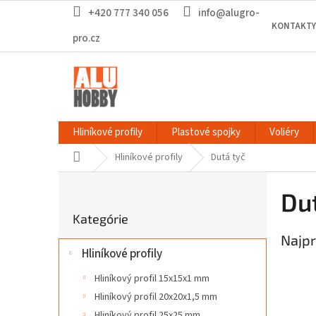
Prejsť
+420 777 340 056
info@alugro-
na
KONTAKTY
obsah
pro.cz
Hliníkové profily
Plastové spojky
Voliéry
Domov
Hliníkové profily
Dutá tyč
B
o
Du
Preskočiť
č
Kategórie
kategórie
n
Najpr
ý
Hliníkové profily
p
a
Hliníkový profil 15x15x1 mm
n
Hliníkový profil 20x20x1,5 mm
e
Hliníkový profil 25x25 mm