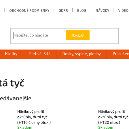
OBCHODNÉ PODMIENKY
GDPR
BLOG
NÁVODY
VIDEO
HĽADAŤ
Klietky
Pletivá, Sitá
Dosky, výplne, plechy
Príslušen
tá tyč
edávanejšie
Hliníkový profil
Hliníkový profil
okrúhly, dutá tyč
okrúhly, dutá tyč
(HT16 čierny elox.)
(HT20 elox.)
Skladom
Skladom