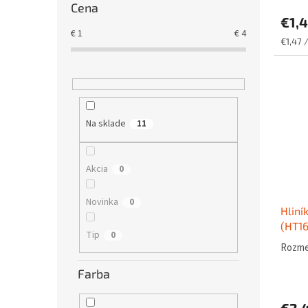
Cena
€1,
€
1
€
4
Jednot
€1,47 
cena:
Na sklade
11
Akcia
0
Novinka
0
Hliní
(HT16
Tip
0
Rozmer
Farba