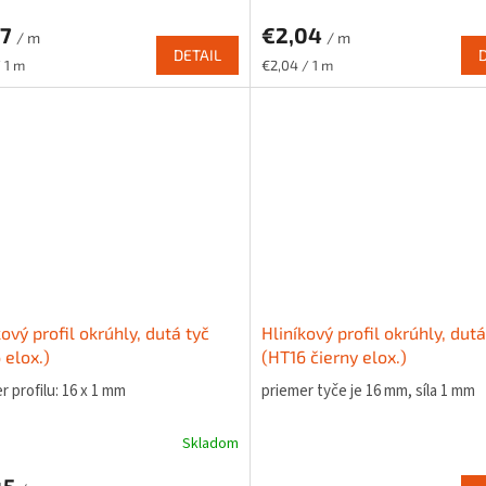
47
€2,04
/ m
/ m
DETAIL
ková
Jednotková
/ 1 m
€2,04 / 1 m
cena:
kový profil okrúhly, dutá tyč
Hliníkový profil okrúhly, dutá
 elox.)
(HT16 čierny elox.)
 profilu: 16 x 1 mm
priemer tyče je 16 mm, síla 1 mm
Skladom