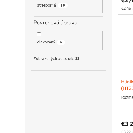
€2,
strieborná
10
Jednot
€2,45 
cena:
Povrchová úprava
eloxovaný
6
Zobrazených položiek:
11
Hliní
(HT20
Rozmer
€3,
Jednot
€3,22 