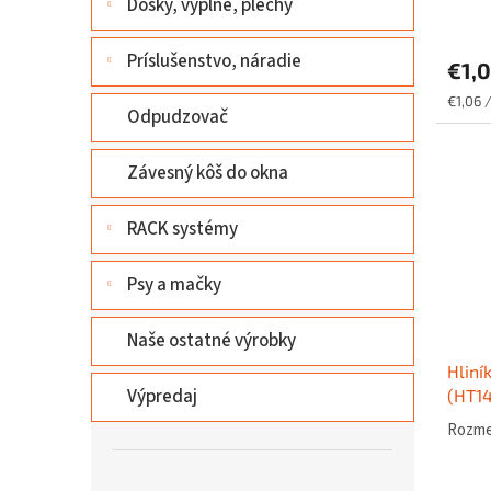
Dosky, výplne, plechy
Príslušenstvo, náradie
€1,
Jednot
€1,06 
Odpudzovač
cena:
Závesný kôš do okna
RACK systémy
Psy a mačky
Naše ostatné výrobky
Hliní
Výpredaj
(HT14
Rozmer