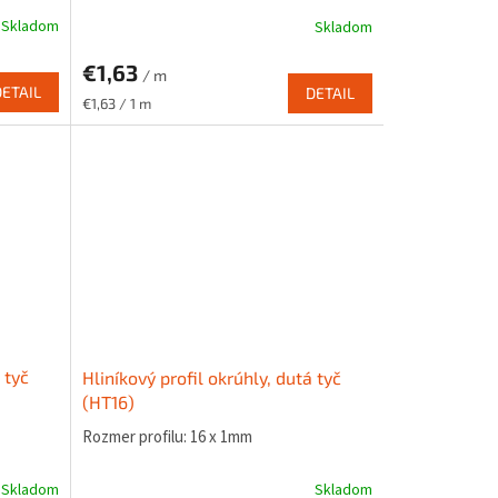
Skladom
Skladom
€1,63
/ m
DETAIL
DETAIL
Jednotková
€1,63 / 1 m
cena:
 tyč
Hliníkový profil okrúhly, dutá tyč
(HT16)
Rozmer profilu: 16 x 1mm
Skladom
Skladom