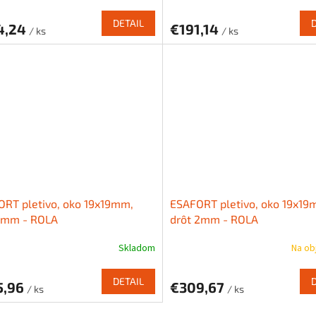
DETAIL
4,24
€191,14
/ ks
/ ks
RT pletivo, oko 19x19mm,
ESAFORT pletivo, oko 19x19
 1mm - ROLA
drôt 2mm - ROLA
Skladom
Na ob
DETAIL
5,96
€309,67
/ ks
/ ks