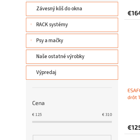
Závesný kôš do okna
€16
RACK systémy
Psy a mačky
Naše ostatné výrobky
Výpredaj
ESAFO
drôt
Cena
€
125
€
310
€12