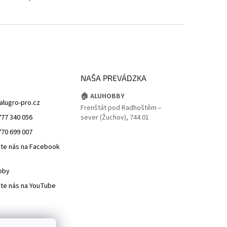
NAŠA PREVÁDZKA
🏠 ALUHOBBY
alugro-pro.cz
Frenštát pod Radhoštěm –
777 340 056
sever (Žuchov), 744 01
770 699 007
jte nás na Facebook
bby
jte nás na YouTube