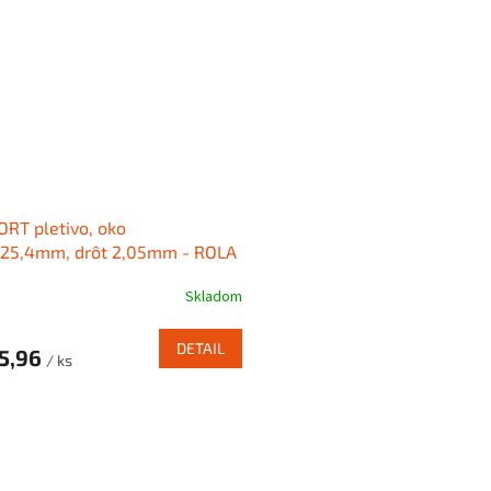
RT pletivo, oko
x25,4mm, drôt 2,05mm - ROLA
Skladom
DETAIL
5,96
/ ks
O
v
l
á