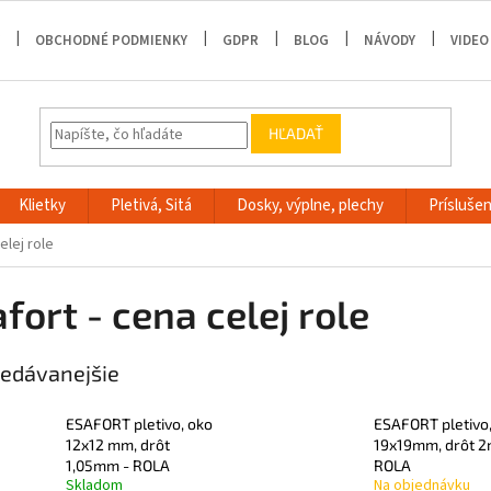
OBCHODNÉ PODMIENKY
GDPR
BLOG
NÁVODY
VIDEO
HĽADAŤ
Klietky
Pletivá, Sitá
Dosky, výplne, plechy
Príslušen
elej role
fort - cena celej role
edávanejšie
ESAFORT pletivo, oko
ESAFORT pletivo
12x12 mm, drôt
19x19mm, drôt 
1,05mm - ROLA
ROLA
Skladom
Na objednávku