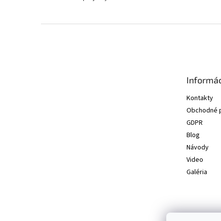
Z
á
p
ä
t
Informác
i
e
Kontakty
Obchodné 
GDPR
Blog
Návody
Video
Galéria