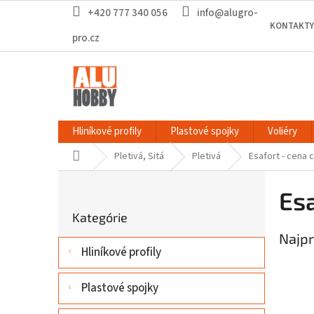
Prejsť
+420 777 340 056
info@alugro-
na
KONTAKTY
obsah
pro.cz
Hliníkové profily
Plastové spojky
Voliéry
Domov
Pletivá, Sitá
Pletivá
Esafort - cena c
B
o
Esa
Preskočiť
č
Kategórie
kategórie
n
Najpr
ý
Hliníkové profily
p
a
n
Plastové spojky
e