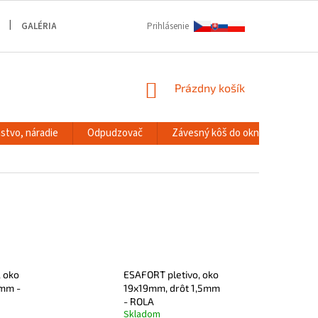
GALÉRIA
Prihlásenie
NÁKUPNÝ
Prázdny košík
KOŠÍK
stvo, náradie
Odpudzovač
Závesný kôš do okna
RACK
, oko
ESAFORT pletivo, oko
2mm -
19x19mm, drôt 1,5mm
- ROLA
Skladom