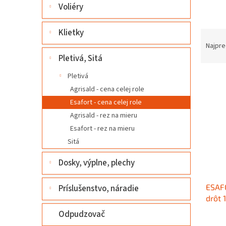
l
Voliéry
Klietky
R
a
Najpre
d
Pletivá, Sitá
e
Pletivá
V
n
ý
i
Agrisald - cena celej role
p
e
Esafort - cena celej role
i
p
Agrisald - rez na mieru
s
r
Esafort - rez na mieru
p
o
Sitá
r
d
o
u
Dosky, výplne, plechy
d
k
u
t
ESAFO
Príslušenstvo, náradie
k
o
drôt
t
v
o
Odpudzovač
v