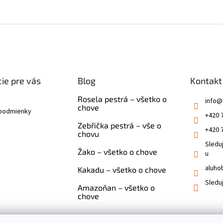
ie pre vás
Blog
Kontakt
Rosela pestrá – všetko o
info
@
chove
podmienky
+420 
Zebřička pestrá – vše o
+420 
chovu
Sledu
Žako – všetko o chove
u
aluho
Kakadu – všetko o chove
Sledu
Amazoňan – všetko o
chove