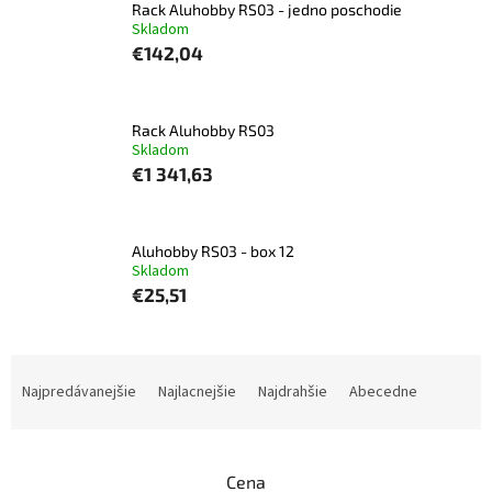
Rack Aluhobby RS03 - jedno poschodie
Skladom
€142,04
Rack Aluhobby RS03
Skladom
€1 341,63
Aluhobby RS03 - box 12
Skladom
€25,51
R
a
Najpredávanejšie
Najlacnejšie
Najdrahšie
Abecedne
d
e
n
Cena
i