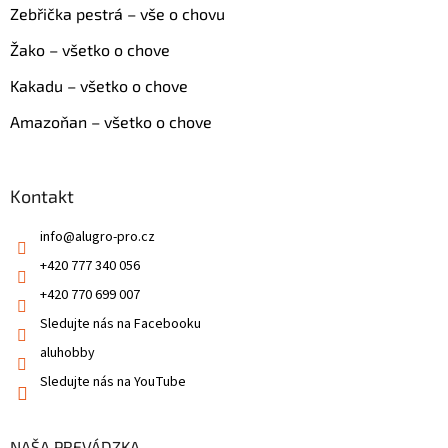
Zebřička pestrá – vše o chovu
Žako – všetko o chove
Kakadu – všetko o chove
Amazoňan – všetko o chove
Kontakt
info
@
alugro-pro.cz
+420 777 340 056
+420 770 699 007
Sledujte nás na Facebooku
aluhobby
Sledujte nás na YouTube
NAŠA PREVÁDZKA