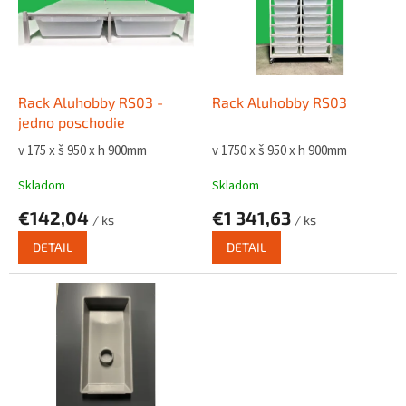
i
s
p
r
o
d
Rack Aluhobby RS03 -
Rack Aluhobby RS03
u
jedno poschodie
k
v 175 x š 950 x h 900mm
v 1750 x š 950 x h 900mm
t
o
Skladom
Skladom
v
€142,04
€1 341,63
/ ks
/ ks
DETAIL
DETAIL