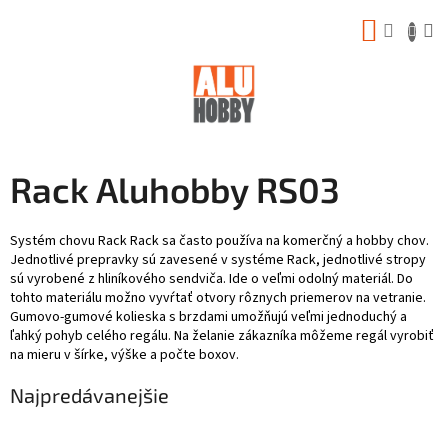
Prejsť
NÁKUP
na
obsah
KOŠÍK
Rack Aluhobby RS03
Systém chovu Rack Rack sa často používa na komerčný a hobby chov.
Jednotlivé prepravky sú zavesené v systéme Rack, jednotlivé stropy
sú vyrobené z hliníkového sendviča. Ide o veľmi odolný materiál. Do
tohto materiálu možno vyvŕtať otvory rôznych priemerov na vetranie.
Gumovo-gumové kolieska s brzdami umožňujú veľmi jednoduchý a
ľahký pohyb celého regálu. Na želanie zákazníka môžeme regál vyrobiť
na mieru v šírke, výške a počte boxov.
Najpredávanejšie