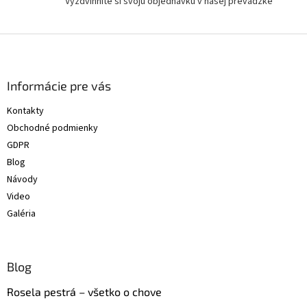
Vyzdvihnite si svoju objednávku v našej prevádzke
v
ý
p
Z
i
á
s
p
u
ä
Informácie pre vás
t
Kontakty
i
Obchodné podmienky
e
GDPR
Blog
Návody
Video
Galéria
Blog
Rosela pestrá – všetko o chove