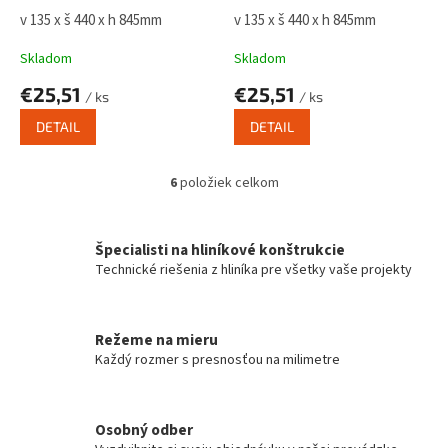
v 135 x š 440 x h 845mm
v 135 x š 440 x h 845mm
Skladom
Skladom
€25,51
€25,51
/ ks
/ ks
DETAIL
DETAIL
6
položiek celkom
O
v
l
á
Špecialisti na hliníkové konštrukcie
d
Technické riešenia z hliníka pre všetky vaše projekty
a
c
i
Režeme na mieru
e
Každý rozmer s presnosťou na milimetre
p
r
v
k
Osobný odber
y