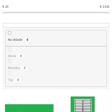
e
€
25
€
1342
p
r
o
d
u
k
Na sklade
6
t
o
v
Akcia
0
Novinka
0
Tip
0
V
ý
p