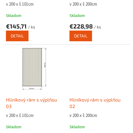
k
v 200 x š 101cm
v 200 x š 200cm
t
o
Skladom
Skladom
v
€145,71
€228,98
/ ks
/ ks
DETAIL
DETAIL
Hliníkový rám s výplňou
Hliníkový rám s výplňou
03
02
v 200 x š 101cm
v 200 x š 200cm
Skladom
Skladom