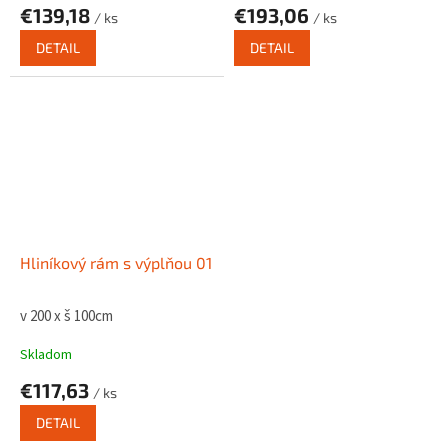
€139,18
€193,06
/ ks
/ ks
DETAIL
DETAIL
Hliníkový rám s výplňou 01
v 200 x š 100cm
Skladom
€117,63
/ ks
DETAIL