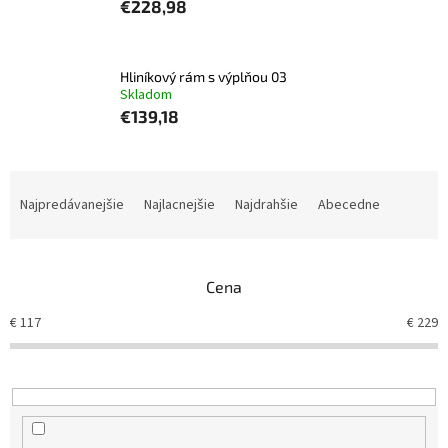
€228,98
Hliníkový rám s výplňou 03
Skladom
€139,18
R
a
Najpredávanejšie
Najlacnejšie
Najdrahšie
Abecedne
d
e
n
Cena
i
e
€
117
€
229
p
r
o
d
u
k