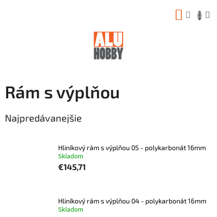
Prejsť
NÁKUP
na
obsah
KOŠÍK
Rám s výplňou
Najpredávanejšie
Hliníkový rám s výplňou 05 - polykarbonát 16mm
Skladom
€145,71
Hliníkový rám s výplňou 04 - polykarbonát 16mm
Skladom