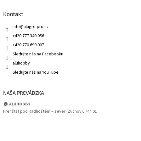
Kontakt
info
@
alugro-pro.cz
+420 777 340 056
+420 770 699 007
Sledujte nás na Facebooku
aluhobby
Sledujte nás na YouTube
NAŠA PREVÁDZKA
🏠 ALUHOBBY
Frenštát pod Radhoštěm – sever (Žuchov), 744 01