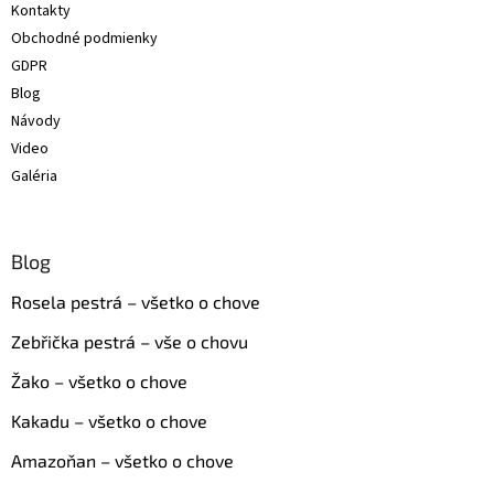
Kontakty
i
Obchodné podmienky
e
GDPR
Blog
Návody
Video
Galéria
Blog
Rosela pestrá – všetko o chove
Zebřička pestrá – vše o chovu
Žako – všetko o chove
Kakadu – všetko o chove
Amazoňan – všetko o chove