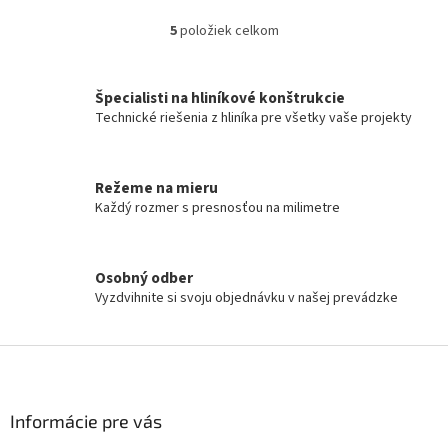
5
položiek celkom
O
v
l
á
Špecialisti na hliníkové konštrukcie
d
Technické riešenia z hliníka pre všetky vaše projekty
a
c
i
Režeme na mieru
e
Každý rozmer s presnosťou na milimetre
p
r
v
k
Osobný odber
y
Vyzdvihnite si svoju objednávku v našej prevádzke
v
ý
p
Z
i
á
s
p
u
ä
Informácie pre vás
t