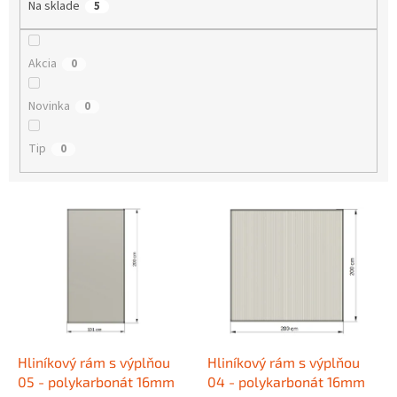
Na sklade
5
t
o
v
Akcia
0
Novinka
0
Tip
0
V
ý
p
i
s
p
r
o
d
Hliníkový rám s výplňou
Hliníkový rám s výplňou
u
05 - polykarbonát 16mm
04 - polykarbonát 16mm