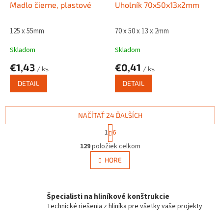
Madlo čierne, plastové
Uholník 70x50x13x2mm
125 x 55mm
70 x 50 x 13 x 2mm
Skladom
Skladom
€1,43
€0,41
/ ks
/ ks
DETAIL
DETAIL
NAČÍTAŤ 24 ĎALŠÍCH
S
1
6
t
O
r
129
položiek celkom
v
á
l
HORE
n
á
k
d
o
v
a
a
Špecialisti na hliníkové konštrukcie
c
n
i
Technické riešenia z hliníka pre všetky vaše projekty
i
e
e