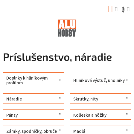
Prejsť
NÁKUP
na
obsah
KOŠÍK
Príslušenstvo, náradie
Doplnky k hliníkovým
Hliníková výstuž, uholníky
profilom
Náradie
Skrutky, nity
Pánty
Kolieska a nôžky
Zámky, spodničky, obruče
Madlá