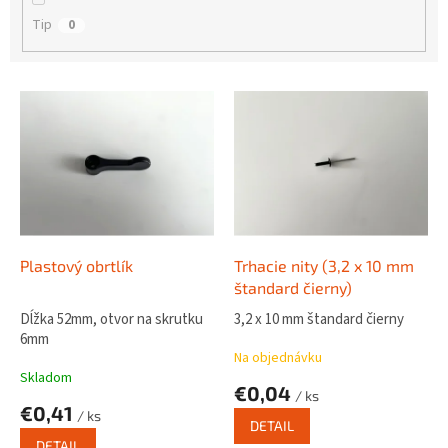
Tip
0
V
ý
p
i
s
p
r
o
d
Plastový obrtlík
Trhacie nity (3,2 x 10 mm
u
štandard čierny)
k
Dĺžka 52mm, otvor na skrutku
3,2 x 10 mm štandard čierny
t
6mm
o
Na objednávku
v
Skladom
€0,04
/ ks
€0,41
/ ks
DETAIL
DETAIL