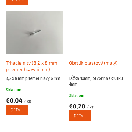
Trhacie nity (3,2 x 8 mm
Obrtlík plastový (malý)
priemer hlavy 6 mm)
3,2 x 8 mm priemer hlavy 6 mm
Dĺžka 40mm, otvor na skrutku
4mm
Skladom
Skladom
€0,04
/ ks
€0,20
/ ks
DETAIL
DETAIL