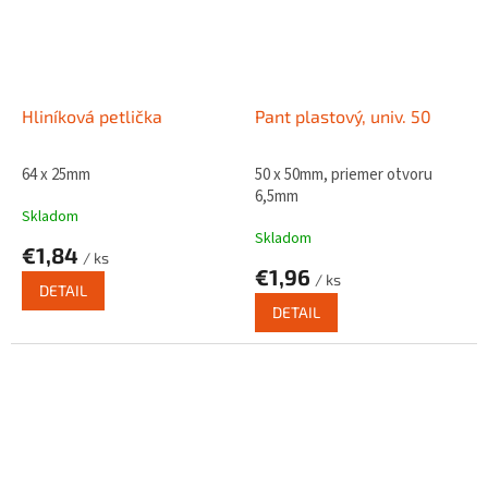
Hliníková petlička
Pant plastový, univ. 50
64 x 25mm
50 x 50mm, priemer otvoru
6,5mm
Skladom
Skladom
€1,84
/ ks
€1,96
/ ks
DETAIL
DETAIL