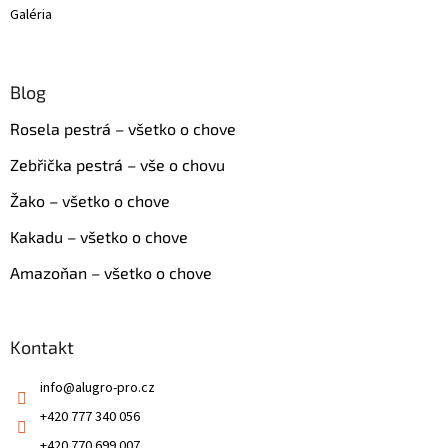
Galéria
Blog
Rosela pestrá – všetko o chove
Zebřička pestrá – vše o chovu
Žako – všetko o chove
Kakadu – všetko o chove
Amazoňan – všetko o chove
Kontakt
info
@
alugro-pro.cz
+420 777 340 056
+420 770 699 007