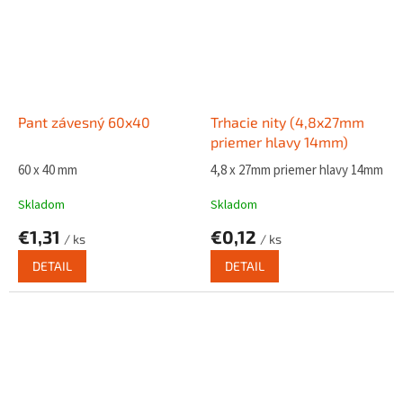
Pant závesný 60x40
Trhacie nity (4,8x27mm
priemer hlavy 14mm)
60 x 40 mm
4,8 x 27mm priemer hlavy 14mm
Skladom
Skladom
€1,31
€0,12
/ ks
/ ks
DETAIL
DETAIL