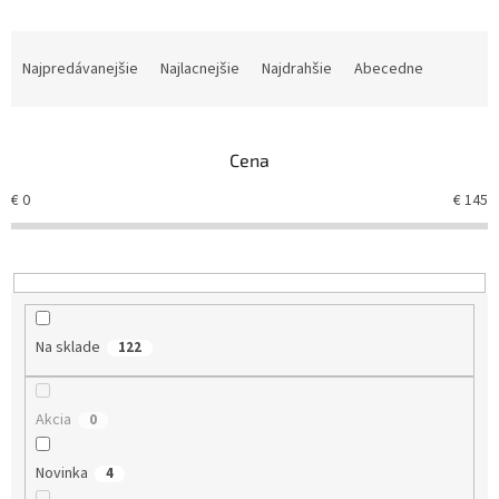
R
a
Najpredávanejšie
Najlacnejšie
Najdrahšie
Abecedne
d
e
n
Cena
i
e
€
0
€
145
p
r
o
d
u
k
Na sklade
122
t
o
v
Akcia
0
Novinka
4