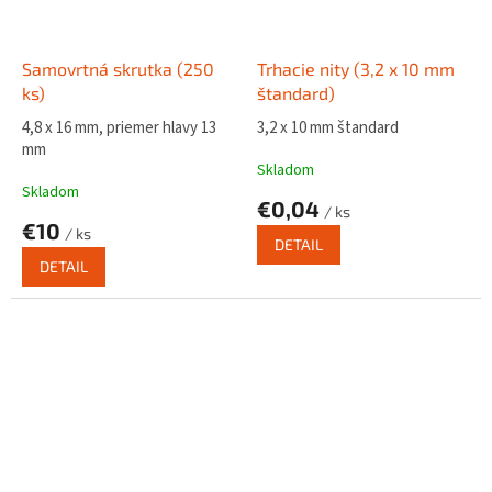
Samovrtná skrutka (250
Trhacie nity (3,2 x 10 mm
ks)
štandard)
4,8 x 16 mm, priemer hlavy 13
3,2 x 10 mm štandard
mm
Skladom
Skladom
€0,04
/ ks
€10
/ ks
DETAIL
DETAIL