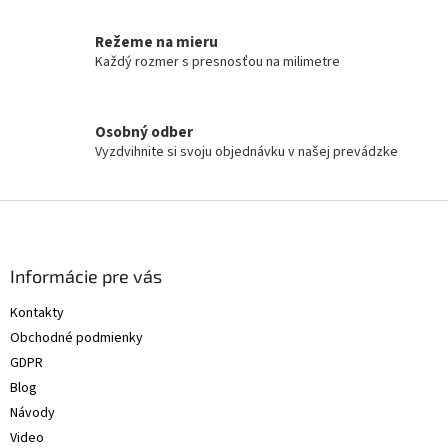
p
r
Režeme na mieru
v
Každý rozmer s presnosťou na milimetre
k
y
v
ý
Osobný odber
p
Vyzdvihnite si svoju objednávku v našej prevádzke
i
s
u
Z
á
p
ä
Informácie pre vás
t
Kontakty
i
Obchodné podmienky
e
GDPR
Blog
Návody
Video