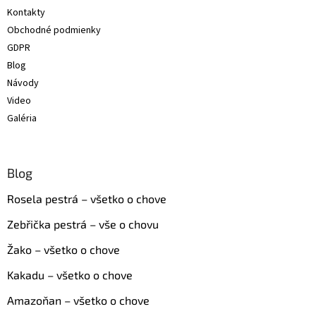
t
Kontakty
i
Obchodné podmienky
e
GDPR
Blog
Návody
Video
Galéria
Blog
Rosela pestrá – všetko o chove
Zebřička pestrá – vše o chovu
Žako – všetko o chove
Kakadu – všetko o chove
Amazoňan – všetko o chove