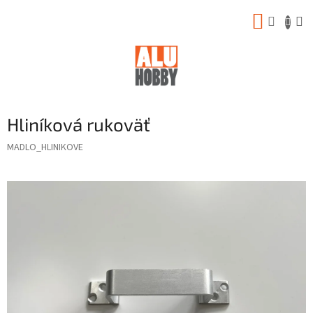
Prejsť
NÁKUP
na
obsah
KOŠÍK
Hliníková rukoväť
MADLO_HLINIKOVE