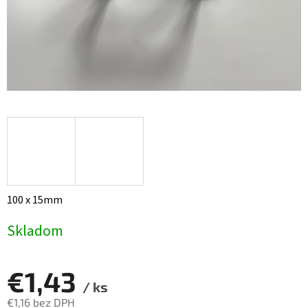
100 x 15mm
Skladom
€1,43
/ ks
€1,16 bez DPH