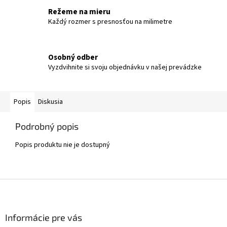
Režeme na mieru
Každý rozmer s presnosťou na milimetre
Osobný odber
Vyzdvihnite si svoju objednávku v našej prevádzke
Popis
Diskusia
Podrobný popis
Popis produktu nie je dostupný
Z
á
p
ä
Informácie pre vás