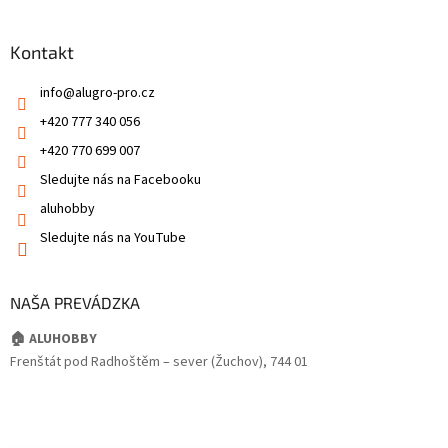
Kontakt
info
@
alugro-pro.cz
+420 777 340 056
+420 770 699 007
Sledujte nás na Facebooku
aluhobby
Sledujte nás na YouTube
NAŠA PREVÁDZKA
🏠 ALUHOBBY
Frenštát pod Radhoštěm – sever (Žuchov), 744 01