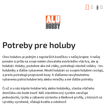
Prejsť
NÁKUP
na
obsah
KOŠÍK
Potreby pre holuby
Chov holubov je jedným z najstarších koníčkov v našej krajine. V našej
ponuke si prídu na svoje nielen chovatelia exotického vtáctva, ale aj
holubári. Holuby, podobne ako iné vtáky, potrebujú vlastné voliéry - tzv.
holubníky a ďalšie vybavenie. Mnohí holubári so svojimi holubmi cestujú,
a preto potrebujú prepravné boxy. K ďalšiemu nevyhnutnému
vybaveniu patria holubie lety alebo mriežky a iné ďalšie potreby.
Či už si u nás kúpite holubie lety alebo holubníky, stavba vtáčieho
domčeka vás bude baviť. Náš stavebnicový systém zaručuje
jednoduchú, rýchlu a zábavnú výstavbu a hliníkové profily, z ktorých sú
výrobky vyrobené, sľubujú kvalitu a odolnosť.