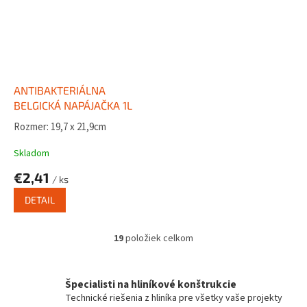
ANTIBAKTERIÁLNA
BELGICKÁ NAPÁJAČKA 1L
Rozmer: 19,7 x 21,9cm
Skladom
€2,41
/ ks
DETAIL
19
položiek celkom
O
v
l
á
Špecialisti na hliníkové konštrukcie
d
Technické riešenia z hliníka pre všetky vaše projekty