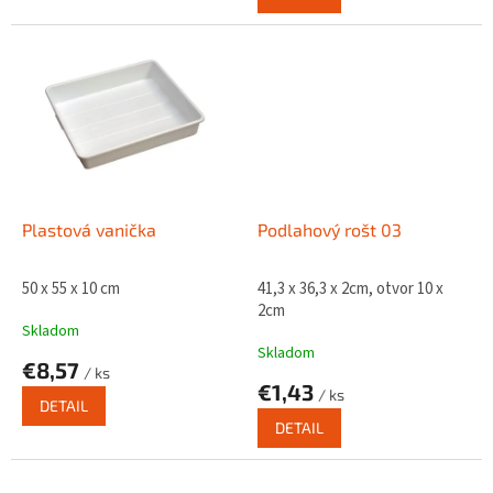
Plastová vanička
Podlahový rošt 03
50 x 55 x 10 cm
41,3 x 36,3 x 2cm, otvor 10 x
2cm
Skladom
Skladom
€8,57
/ ks
€1,43
/ ks
DETAIL
DETAIL