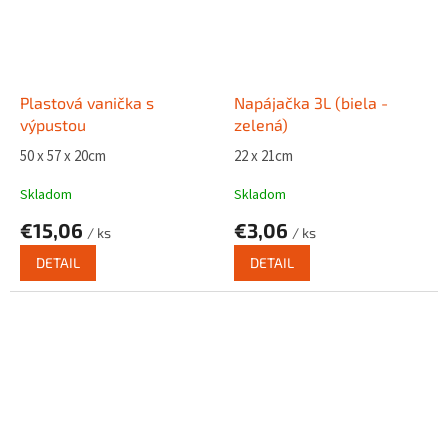
Plastová vanička s
Napájačka 3L (biela -
výpustou
zelená)
50 x 57 x 20cm
22 x 21cm
Skladom
Skladom
€15,06
€3,06
/ ks
/ ks
DETAIL
DETAIL