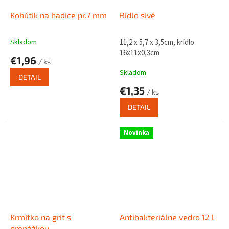
Kohútik na hadice pr.7 mm
Bidlo sivé
Skladom
11,2 x 5,7 x 3,5cm, krídlo
16x11x0,3cm
€1,96
/ ks
Skladom
DETAIL
€1,35
/ ks
DETAIL
Novinka
Krmítko na grit s
Antibakteriálne vedro 12 l
prepážkou