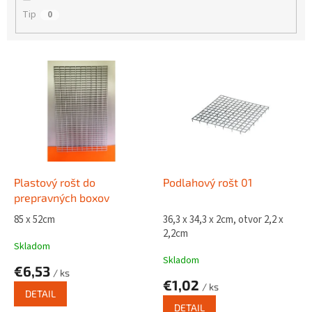
Tip
0
V
ý
p
i
s
p
r
o
d
Plastový rošt do
Podlahový rošt 01
u
prepravných boxov
k
85 x 52cm
36,3 x 34,3 x 2cm, otvor 2,2 x
t
2,2cm
o
Skladom
v
Skladom
€6,53
/ ks
€1,02
/ ks
DETAIL
DETAIL