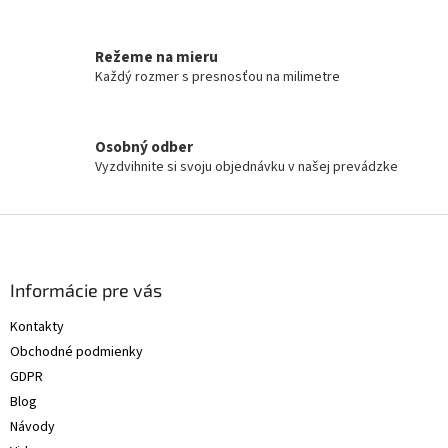
a
c
i
Režeme na mieru
e
Každý rozmer s presnosťou na milimetre
p
r
v
k
Osobný odber
y
Vyzdvihnite si svoju objednávku v našej prevádzke
v
ý
p
Z
i
á
s
p
u
ä
Informácie pre vás
t
Kontakty
i
Obchodné podmienky
e
GDPR
Blog
Návody