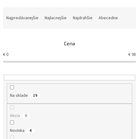
R
a
Najpredávanejšie
Najlacnejšie
Najdrahšie
Abecedne
d
e
n
Cena
i
e
€
0
€
98
p
r
o
d
u
k
Na sklade
19
t
o
v
Akcia
0
Novinka
4