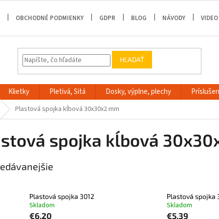
OBCHODNÉ PODMIENKY
GDPR
BLOG
NÁVODY
VIDEO
HĽADAŤ
Klietky
Pletivá, Sitá
Dosky, výplne, plechy
Príslušen
Plastová spojka kĺbová 30x30x2 mm
astová spojka kĺbová 30x3
edávanejšie
Plastová spojka 3012
Plastová spojka 
Skladom
Skladom
€6,20
€5,39