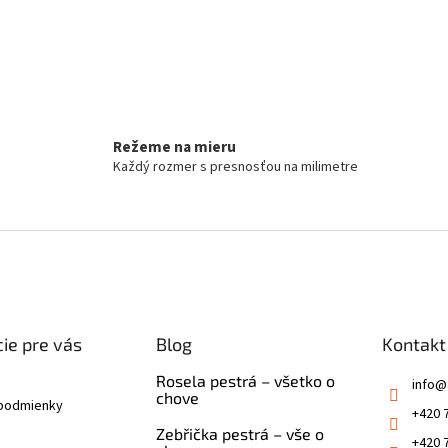
Režeme na mieru
Každý rozmer s presnosťou na milimetre
ie pre vás
Blog
Kontakt
Rosela pestrá – všetko o
info
@
chove
podmienky
+420 
Zebřička pestrá – vše o
+420 