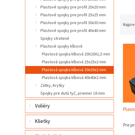
l
Plastové spojky pre profil 20x20 mm
Plastové spojky pre profil 25x25 mm
R
Plastové spojky pre profil 30x30 mm
a
Najpre
d
Plastové spojky pre profil 40x40 mm
e
Spojky stratené
V
n
Plastové spojky kĺbové
ý
i
Plastová spojka kĺbová 20X20X1,5 mm
p
e
Plastová spojka kĺbová 25x25x2 mm
i
p
s
Plastová spojka kĺbová 30x30x2 mm
r
p
o
Plastová spojka kĺbová 40x40x2 mm
r
d
Zátky, Krytky
o
u
Spojky pre dutú tyč, priemer 16 mm
d
k
u
t
Voliéry
Plast
k
o
t
v
Klietky
o
Pre pr
v