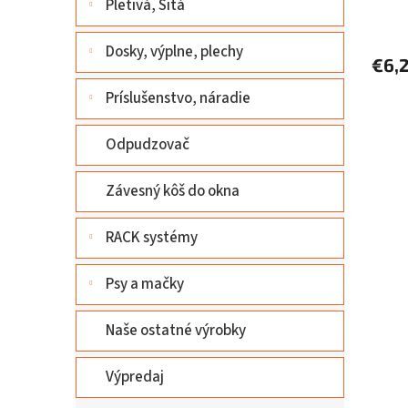
Pletivá, Sitá
Dosky, výplne, plechy
€6,
Príslušenstvo, náradie
Odpudzovač
Závesný kôš do okna
RACK systémy
Psy a mačky
Naše ostatné výrobky
Výpredaj