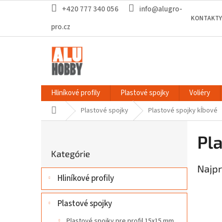
Prejsť
+420 777 340 056
info@alugro-
na
KONTAKTY
obsah
pro.cz
Hliníkové profily
Plastové spojky
Voliéry
Domov
Plastové spojky
Plastové spojky kĺbové
B
o
Pl
Preskočiť
č
Kategórie
kategórie
n
Najpr
ý
Hliníkové profily
p
a
n
Plastové spojky
e
Plastové spojky pre profil 15x15 mm