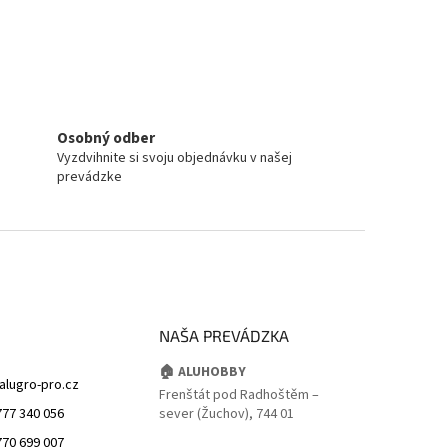
Osobný odber
Vyzdvihnite si svoju objednávku v našej
prevádzke
NAŠA PREVÁDZKA
🏠 ALUHOBBY
alugro-pro.cz
Frenštát pod Radhoštěm –
777 340 056
sever (Žuchov), 744 01
770 699 007