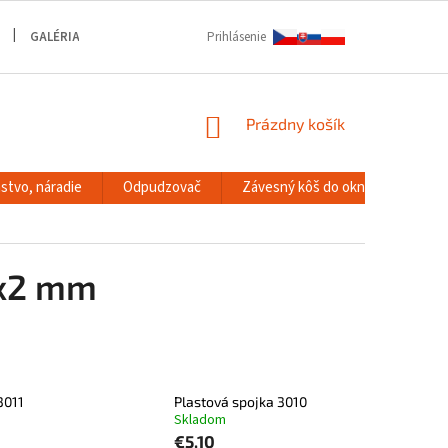
GALÉRIA
Prihlásenie
NÁKUPNÝ
Prázdny košík
KOŠÍK
stvo, náradie
Odpudzovač
Závesný kôš do okna
RACK
0x2 mm
3011
Plastová spojka 3010
Skladom
€5,10