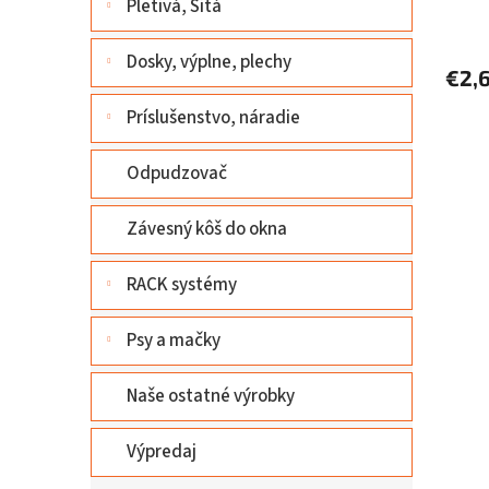
Pletivá, Sitá
Dosky, výplne, plechy
€2,
Príslušenstvo, náradie
Odpudzovač
Závesný kôš do okna
RACK systémy
Psy a mačky
Naše ostatné výrobky
Výpredaj