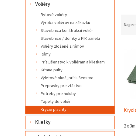
l
Voliéry
Bytové voliéry
R
Výroba voliérov na zákazku
a
Najpre
d
Stavebnica konštrukcií voliér
e
Stavebnice / domky z PIR panelu
V
n
Voliéry zložené z rámov
ý
i
Rámy
p
e
Príslušenstvo k voliéram a klietkam
i
p
Kŕmne pulty
s
r
p
o
Výletové okná, príslušenstvo
r
d
Prepravky pre vtáctvo
o
u
Potreby pre holuby
d
k
Tapety do voliér
u
t
Krycie plachty
Kryci
k
o
t
v
Klietky
o
2 x 3m
v