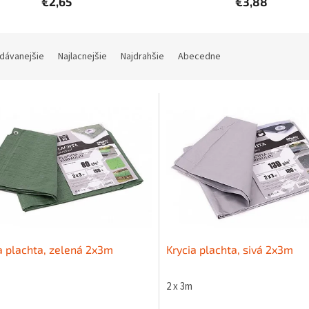
€2,65
€3,88
dávanejšie
Najlacnejšie
Najdrahšie
Abecedne
a plachta, zelená 2x3m
Krycia plachta, sivá 2x3m
2 x 3m