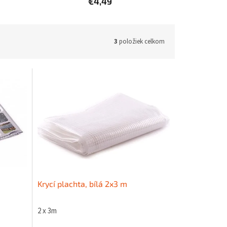
€4,49
3
položiek celkom
Krycí plachta, bílá 2x3 m
2 x 3m