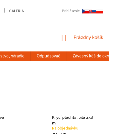
GALÉRIA
Prihlásenie
NÁKUPNÝ
Prázdny košík
KOŠÍK
stvo, náradie
Odpudzovač
Závesný kôš do okna
RACK
ivá
Krycí plachta, bílá 2x3
m
Na objednávku