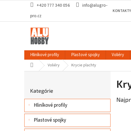
Prejsť
+420 777 340 056
info@alugro-
na
KONTAKTY
obsah
pro.cz
Hliníkové profily
Plastové spojky
Voliéry
Domov
Voliéry
Krycie plachty
B
o
Kr
Preskočiť
č
Kategórie
kategórie
n
Najpr
ý
Hliníkové profily
p
a
n
Plastové spojky
e