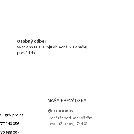
Osobný odber
Vyzdvihnite si svoju objednávku v našej
prevádzke
NAŠA PREVÁDZKA
🏠 ALUHOBBY
alugro-pro.cz
Frenštát pod Radhoštěm –
777 340 056
sever (Žuchov), 744 01
770 699 007