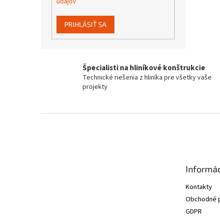
údajov
PRIHLÁSIŤ SA
Špecialisti na hliníkové konštrukcie
Technické riešenia z hliníka pre všetky vaše
projekty
Z
á
p
ä
t
Informác
i
e
Kontakty
Obchodné 
GDPR