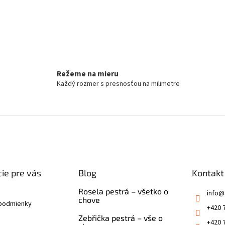
Režeme na mieru
Každý rozmer s presnosťou na milimetre
ie pre vás
Blog
Kontakt
Rosela pestrá – všetko o
info
@
chove
podmienky
+420 
Zebřička pestrá – vše o
+420 