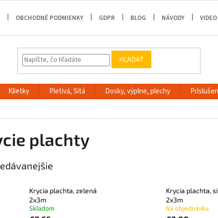
OBCHODNÉ PODMIENKY
GDPR
BLOG
NÁVODY
VIDEO
HĽADAŤ
Klietky
Pletivá, Sitá
Dosky, výplne, plechy
Príslušen
ycie plachty
edávanejšie
Krycia plachta, zelená
Krycia plachta, s
2x3m
2x3m
Skladom
Na objednávku