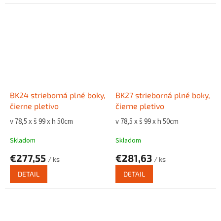
BK24 strieborná plné boky,
BK27 strieborná plné boky,
čierne pletivo
čierne pletivo
v 78,5 x š 99 x h 50cm
v 78,5 x š 99 x h 50cm
Skladom
Skladom
€277,55
€281,63
/ ks
/ ks
DETAIL
DETAIL