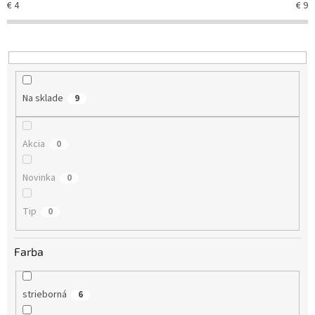
€
4
€
9
p
r
o
d
u
k
Na sklade
9
t
o
v
Akcia
0
Novinka
0
Tip
0
Farba
strieborná
6