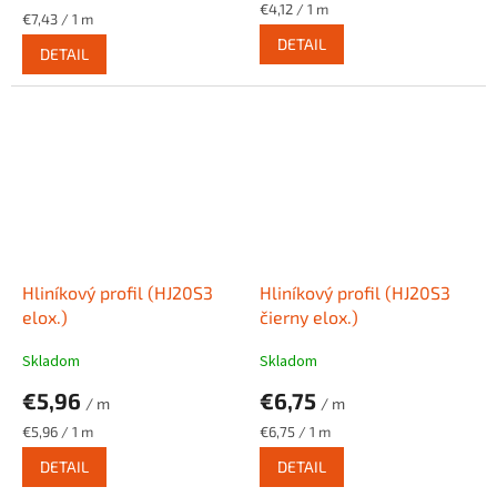
Jednotková
€4,12 / 1 m
Jednotková
€7,43 / 1 m
cena:
cena:
DETAIL
DETAIL
Hliníkový profil (HJ20S3
Hliníkový profil (HJ20S3
elox.)
čierny elox.)
Skladom
Skladom
€5,96
€6,75
/ m
/ m
Jednotková
Jednotková
€5,96 / 1 m
€6,75 / 1 m
cena:
cena:
DETAIL
DETAIL