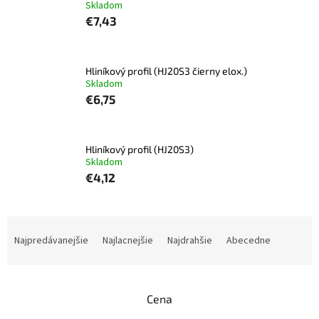
Skladom
€7,43
Hliníkový profil (HJ20S3 čierny elox.)
Skladom
€6,75
Hliníkový profil (HJ20S3)
Skladom
€4,12
R
a
Najpredávanejšie
Najlacnejšie
Najdrahšie
Abecedne
d
e
n
Cena
i
e