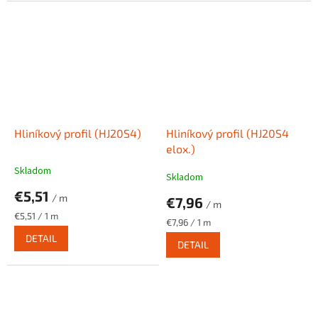
Hliníkový profil (HJ20S4)
Hliníkový profil (HJ20S4
elox.)
Skladom
Skladom
€5,51
/ m
€7,96
/ m
Jednotková
€5,51 / 1 m
Jednotková
€7,96 / 1 m
cena:
cena:
DETAIL
DETAIL