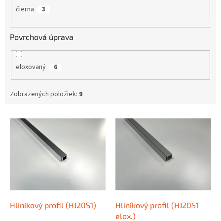
čierna
3
Povrchová úprava
eloxovaný
6
Zobrazených položiek:
9
V
ý
p
i
s
p
r
o
d
Hliníkový profil (HJ20S1)
Hliníkový profil (HJ20S1
u
elox.)