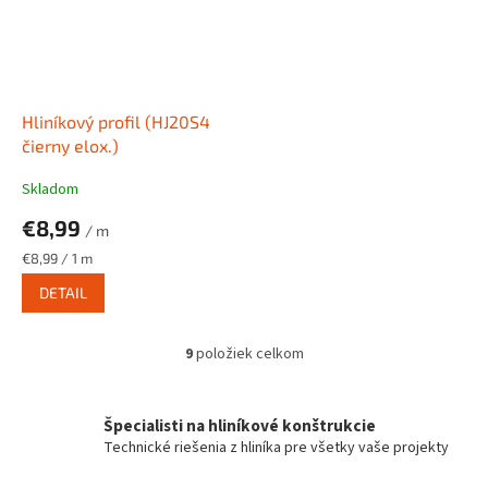
Hliníkový profil (HJ20S4
čierny elox.)
Skladom
€8,99
/ m
Jednotková
€8,99 / 1 m
cena:
DETAIL
9
položiek celkom
O
v
l
á
Špecialisti na hliníkové konštrukcie
d
Technické riešenia z hliníka pre všetky vaše projekty
a
c