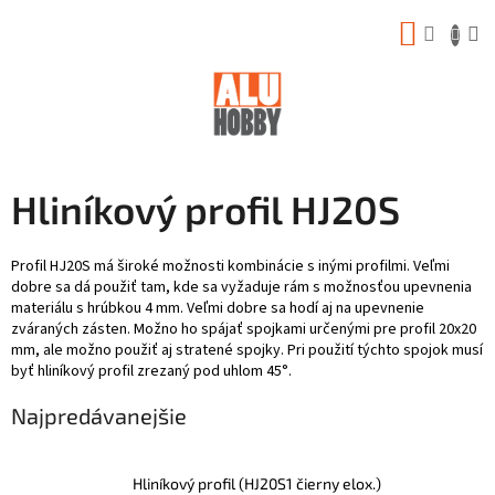
Prejsť
NÁKUP
na
obsah
KOŠÍK
Hliníkový profil HJ20S
Profil HJ20S má široké možnosti kombinácie s inými profilmi. Veľmi
dobre sa dá použiť tam, kde sa vyžaduje rám s možnosťou upevnenia
materiálu s hrúbkou 4 mm. Veľmi dobre sa hodí aj na upevnenie
zváraných zásten. Možno ho spájať spojkami určenými pre profil 20x20
mm, ale možno použiť aj stratené spojky. Pri použití týchto spojok musí
byť hliníkový profil zrezaný pod uhlom 45°.
Najpredávanejšie
Hliníkový profil (HJ20S1 čierny elox.)