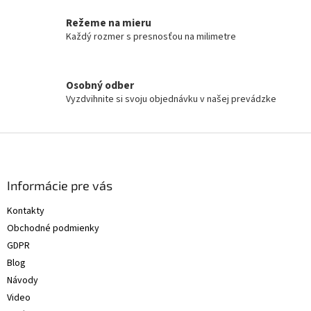
i
Režeme na mieru
e
Každý rozmer s presnosťou na milimetre
p
r
v
k
Osobný odber
y
Vyzdvihnite si svoju objednávku v našej prevádzke
v
ý
p
Z
i
á
s
p
u
ä
Informácie pre vás
t
Kontakty
i
Obchodné podmienky
e
GDPR
Blog
Návody
Video