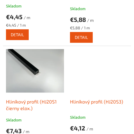
k
Skladom
Skladom
t
€4,45
o
/ m
€5,88
/ m
v
Jednotková
€4,45 / 1 m
Jednotková
€5,88 / 1 m
cena:
cena:
DETAIL
DETAIL
Hliníkový profil (HJ20S1
Hliníkový profil (HJ20S3)
čierny elox.)
Skladom
Skladom
€4,12
/ m
€7,43
/ m