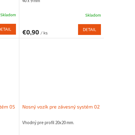
40 x 9 mm
Skladom
Skladom
DETAIL
DETAIL
€0,90
/ ks
stém 05
Nosný vozík pre závesný systém 02
Vhodný pre profil 20x20 mm.