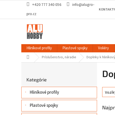
Prejsť
+420 777 340 056
info@alugro-
na
KONTAKTY
obsah
pro.cz
Hliníkové profily
Plastové spojky
Voliéry
Domov
Príslušenstvo, náradie
Doplnky k hliníkov
B
o
Do
Preskočiť
č
Kategórie
kategórie
n
ý
Hliníkové profily
Vozík
p
a
n
Plastové spojky
Najpr
e