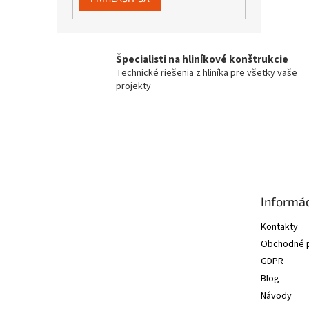
Špecialisti na hliníkové konštrukcie
Technické riešenia z hliníka pre všetky vaše
projekty
Z
á
p
ä
t
Informác
i
e
Kontakty
Obchodné 
GDPR
Blog
Návody