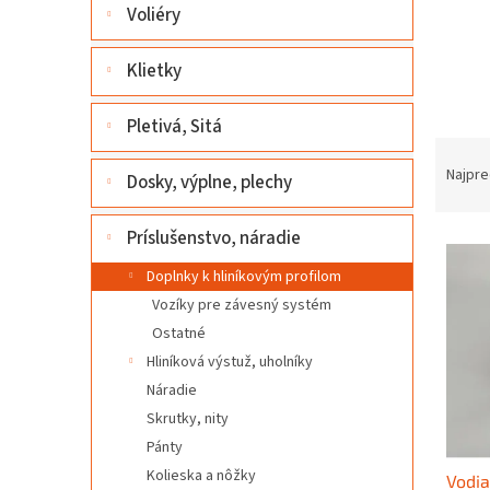
l
Voliéry
Klietky
Pletivá, Sitá
R
a
Najpre
Dosky, výplne, plechy
d
e
Príslušenstvo, náradie
V
n
ý
i
Doplnky k hliníkovým profilom
p
e
Vozíky pre závesný systém
i
p
Ostatné
s
r
Hliníková výstuž, uholníky
p
o
r
d
Náradie
o
u
Skrutky, nity
d
k
Pánty
u
t
Kolieska a nôžky
Vodia
k
o