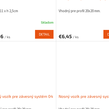
 11 x h 2,5cm
Vhodný pre profil 20x20 mm.
Skladom
DETAIL
06
€6,45
/ ks
/ ks
 vozík pre závesný systém 04
Nosný vozík pre závesný sy