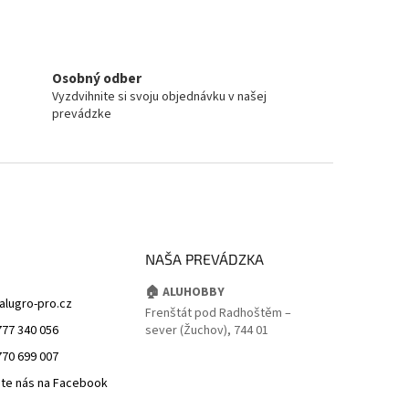
Osobný odber
Vyzdvihnite si svoju objednávku v našej
prevádzke
NAŠA PREVÁDZKA
🏠 ALUHOBBY
alugro-pro.cz
Frenštát pod Radhoštěm –
777 340 056
sever (Žuchov), 744 01
770 699 007
jte nás na Facebook