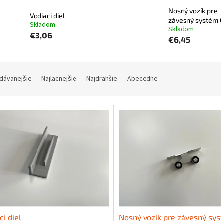
Nosný vozík pre
Vodiaci diel
závesný systém 
Skladom
Skladom
€3,06
€6,45
dávanejšie
Najlacnejšie
Najdrahšie
Abecedne
ci diel
Nosný vozík pre závesný sy