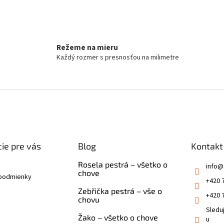
Režeme na mieru
Každý rozmer s presnosťou na milimetre
ie pre vás
Blog
Kontakt
Rosela pestrá – všetko o
info
@
chove
podmienky
+420 
Zebřička pestrá – vše o
+420 
chovu
Sledu
Žako – všetko o chove
u