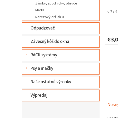
Zámky, spodničky, obruče
t
v
o
Madlá
v 2 x š
v
Nerezový držiak U
Odpudzovač
€3,
Závesný kôš do okna
RACK systémy
Psy a mačky
Naše ostatné výrobky
Výpredaj
Nosný