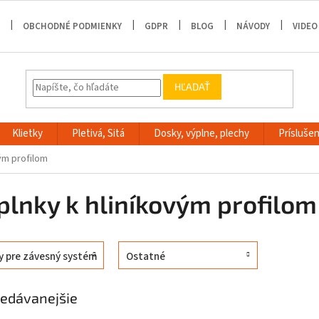
OBCHODNÉ PODMIENKY
GDPR
BLOG
NÁVODY
VIDEO
HĽADAŤ
Klietky
Pletivá, Sitá
Dosky, výplne, plechy
Príslušen
ým profilom
plnky k hliníkovým profilom
y pre závesný systém
Ostatné
edávanejšie