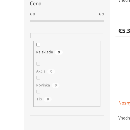
Vhodný
Cena
€
0
€
9
€5,
Na sklade
9
Akcia
0
Novinka
0
Tip
0
Nosný
Vhodný