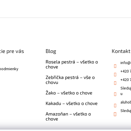
ie pre vás
Blog
Kontakt
Rosela pestrá – všetko o
info
@
chove
podmienky
+420 
Zebřička pestrá – vše o
+420 
chovu
Sledu
Žako – všetko o chove
u
aluho
Kakadu – všetko o chove
Sledu
Amazoňan – všetko o
chove