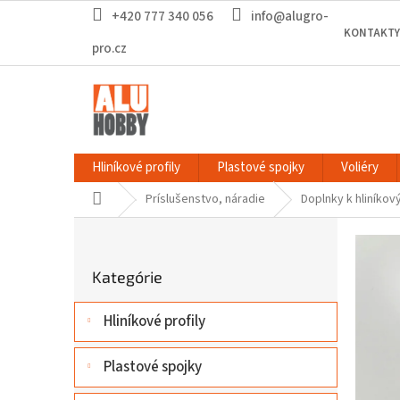
Prejsť
+420 777 340 056
info@alugro-
na
KONTAKTY
obsah
pro.cz
Hliníkové profily
Plastové spojky
Voliéry
Domov
Príslušenstvo, náradie
Doplnky k hliníkov
B
o
Preskočiť
č
Kategórie
kategórie
n
ý
Hliníkové profily
p
a
n
Plastové spojky
e