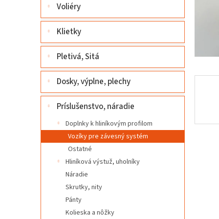
l
Voliéry
Klietky
Pletivá, Sitá
Dosky, výplne, plechy
Príslušenstvo, náradie
Doplnky k hliníkovým profilom
Vozíky pre závesný systém
Ostatné
Hliníková výstuž, uholníky
Náradie
Skrutky, nity
Pánty
Kolieska a nôžky