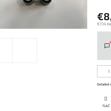
€8
€7,14 b
Jedno
cena:
Detailné 
TLAČ