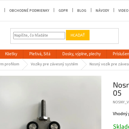
OBCHODNÉ PODMIENKY
GDPR
BLOG
NÁVODY
VIDEO
HĽADAŤ
Klietky
Pletivá, Sitá
Dosky, výplne, plechy
Príslušen
ým profilom
Vozíky pre závesný systém
Nosný vozík pre záves
Nosn
05
NOSNY_V
Vhodný 
Skla