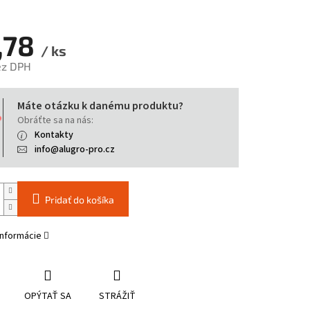
,78
/ ks
ez DPH
tková
Máte otázku k danému produktu?
Obráťte sa na nás:
Kontakty
info@alugro-pro.cz
Pridať do košíka
informácie
OPÝTAŤ SA
STRÁŽIŤ