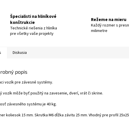
Špecialisti na hliníkové
Režeme na mieru
konštrukcie
Každý rozmer s pres
Technické riešenia z hliníka
milimetre
pre všetky vaše projekty
s
Diskusia
robný popis
aci vozík pre závesné systémy.
 vozík môže byť použitý na zavesenie, dverí, vrát či skrine.
osť závesného systému je 40 kg.
mer koliesok 15 mm. Skrutka M6 dĺžka závitu 25 mm. Vhodný pre profil 25x2