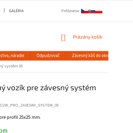
GALÉRIA
Prihlásenie
NÁKUPNÝ
Prázdny košík
KOŠÍK
stvo, náradie
Odpudzovač
Závesný kôš do okna
RACK
ný systém 05
ý vozík pre závesný systém
OZIK_PRO_ZAVESNY_SYSTEM_05
pre profil 25x25 mm.
dom