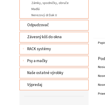
Zámky, spodničky, obruče
Madlá
Nerezový držiak U
Odpudzovač
Závesný kôš do okna
Popi
RACK systémy
Pod
Psy a mačky
Nosi
Naše ostatné výrobky
Nosný
Výpredaj
Nosn
Prie