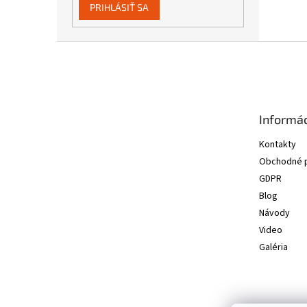
PRIHLÁSIŤ SA
Z
á
p
ä
t
Informác
i
e
Kontakty
Obchodné 
GDPR
Blog
Návody
Video
Galéria