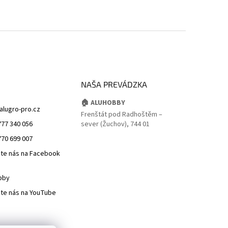
NAŠA PREVÁDZKA
🏠 ALUHOBBY
alugro-pro.cz
Frenštát pod Radhoštěm –
777 340 056
sever (Žuchov), 744 01
770 699 007
jte nás na Facebook
bby
jte nás na YouTube