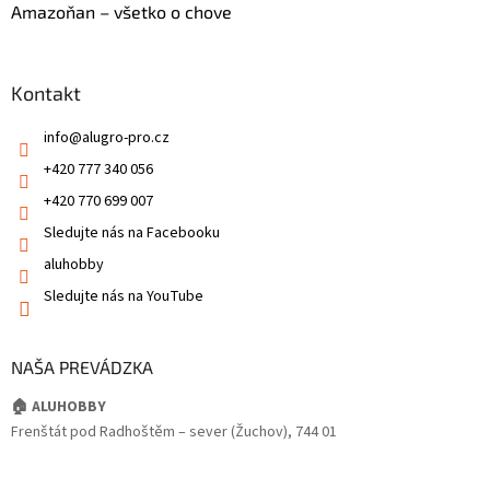
Amazoňan – všetko o chove
Kontakt
info
@
alugro-pro.cz
+420 777 340 056
+420 770 699 007
Sledujte nás na Facebooku
aluhobby
Sledujte nás na YouTube
NAŠA PREVÁDZKA
🏠 ALUHOBBY
Frenštát pod Radhoštěm – sever (Žuchov), 744 01