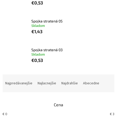
€0,53
Spojka stratená 05
Skladom
€1,43
Spojka stratená 03
Skladom
€0,53
R
a
Najpredávanejšie
Najlacnejšie
Najdrahšie
Abecedne
d
e
n
Cena
i
e
€
0
€
3