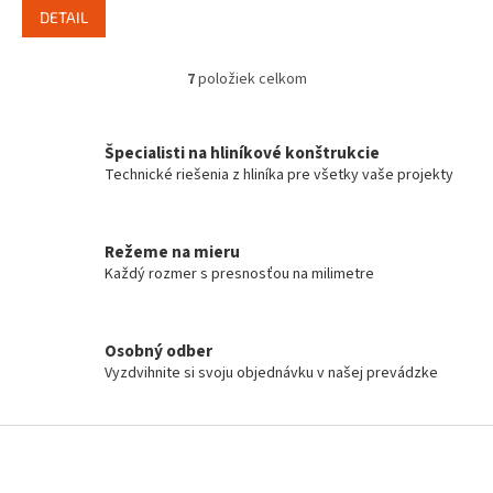
DETAIL
7
položiek celkom
O
v
l
á
Špecialisti na hliníkové konštrukcie
d
Technické riešenia z hliníka pre všetky vaše projekty
a
c
i
Režeme na mieru
e
Každý rozmer s presnosťou na milimetre
p
r
v
k
Osobný odber
y
Vyzdvihnite si svoju objednávku v našej prevádzke
v
ý
p
Z
i
á
s
p
u