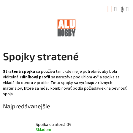
Prejsť
NÁKUP
na
obsah
KOŠÍK
Spojky stratené
Stratená spojka
sa používa tam, kde nie je potrebné, aby bola
viditeľná.
Hliníkový profil
sa narezáva pod uhlom 45° a spojka sa
vkladá do otvoru v profile. Tieto spojky sa vyrábajú z rôznych
materiálov, ktoré sa môžu kombinovať podľa požiadaviek na pevnosť
spoja.
Najpredávanejšie
Spojka stratená 04
Skladom