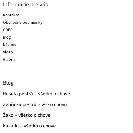
ä
Informácie pre vás
t
Kontakty
i
Obchodné podmienky
e
GDPR
Blog
Návody
Video
Galéria
Blog
Rosela pestrá – všetko o chove
Zebřička pestrá – vše o chovu
Žako – všetko o chove
Kakadu – všetko o chove