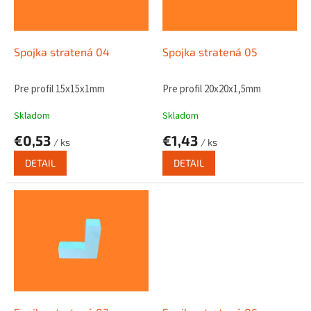
p
r
o
d
Spojka stratená 04
Spojka stratená 05
u
k
Pre profil 15x15x1mm
Pre profil 20x20x1,5mm
t
o
Skladom
Skladom
v
€0,53
€1,43
/ ks
/ ks
DETAIL
DETAIL