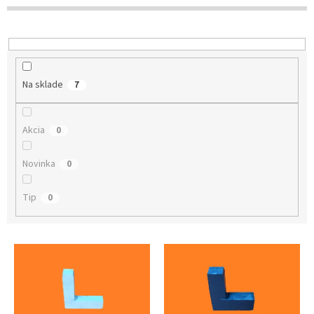
p
r
o
d
u
k
Na sklade
7
t
o
v
Akcia
0
Novinka
0
Tip
0
V
ý
p
i
s