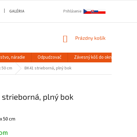
GALÉRIA
Prihlásenie
NÁKUPNÝ
Prázdny košík
KOŠÍK
stvo, náradie
Odpudzovač
Závesný kôš do okna
RACK
x 50 cm
BK41 strieborná, plný bok
 strieborná, plný bok
 x 50 cm
dom