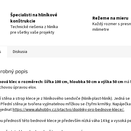
Špecialisti na hliníkové
Režeme na mieru
konštrukcie
Každý rozmer s pres
Technické riešenia z hliníka
milimetre
pre všetky vaše projekty
s
Diskusia
robný popis
ová klec o rozměrech: šířka 100 cm, hloubka 50 cm a výška 50 cm
má 
chovou úpravou elox.
 stěna a strop klece je z hliníkového sendviče (hliník-plast-hliník). Jedná se
 Přední stěna je tvořena vyjímatelnou mřížkou se čtyřmi krmítky. Napáječka
bjednat
https://www.aluhobby.cz/ptactvo/doplnky-pro-bednove-klece/.
ou předností této bednové klece je především nízká váha 14 kg a vysoká p