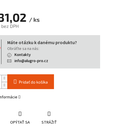
31,02
/ ks
 bez DPH
tková
Máte otázku k danému produktu?
Obráťte sa na nás:
Kontakty
info@alugro-pro.cz
Pridať do košíka
informácie
OPÝTAŤ SA
STRÁŽIŤ