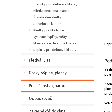
Skrinky pod debnové klietky
Klietka neofema - Papac
Štandardné klietky
Stavebnice klietok
Klietky pre hlodavce
Výsuvné šuplíky, rošty
Mriežky pre debnové klietky
Popi
Doplnky pre debnové klietky
Pletivá, Sitá
Pod
Bedn
Dosky, výplne, plechy
povr
Zadní
Príslušenstvo, náradie
plné.
přio
Odpudzovač
Velk
Závesný kôš do okna