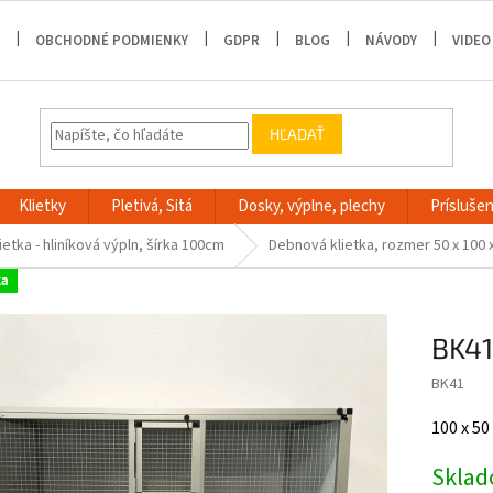
OBCHODNÉ PODMIENKY
GDPR
BLOG
NÁVODY
VIDEO
HĽADAŤ
Klietky
Pletivá, Sitá
Dosky, výplne, plechy
Príslušen
etka - hliníková výpln, šírka 100cm
Debnová klietka, rozmer 50 x 100 
ka
BK41
BK41
100 x 50
Skla