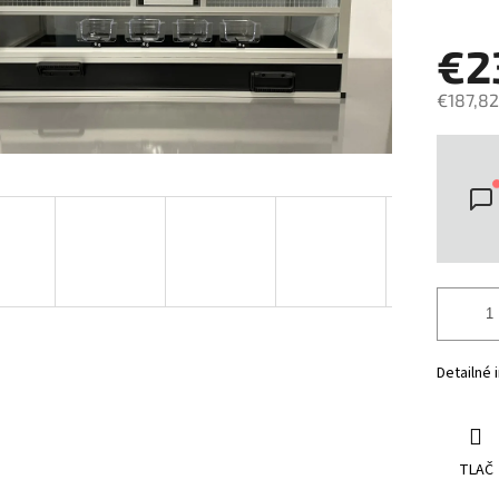
€2
€187,82
Jedno
cena:
Detailné 
TLAČ