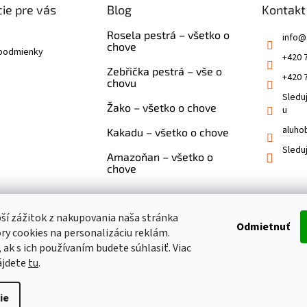
ie pre vás
Blog
Kontakt
Rosela pestrá – všetko o
info
@
chove
podmienky
+420 
Zebřička pestrá – vše o
+420 
chovu
Sledu
Žako – všetko o chove
u
aluho
Kakadu – všetko o chove
Sledu
Amazoňan – všetko o
chove
pší zážitok z nakupovania naša stránka
Odmietnuť
ry cookies na personalizáciu reklám.
 ak s ich používaním budete súhlasiť. Viac
ájdete
tu
.
ie
viť nastavenie cookies