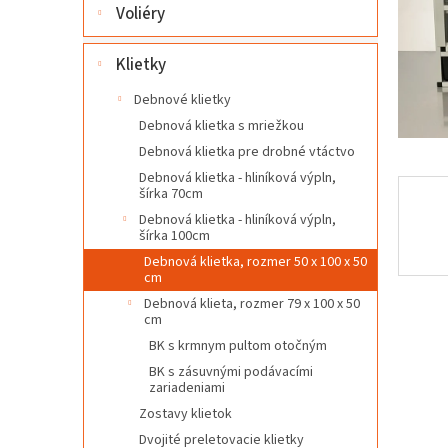
l
Voliéry
Klietky
Debnové klietky
Debnová klietka s mriežkou
Debnová klietka pre drobné vtáctvo
Debnová klietka - hliníková výpln,
šírka 70cm
Debnová klietka - hliníková výpln,
šírka 100cm
Debnová klietka, rozmer 50 x 100 x 50
cm
Debnová klieta, rozmer 79 x 100 x 50
cm
BK s krmnym pultom otočným
BK s zásuvnými podávacími
zariadeniami
Zostavy klietok
Dvojité preletovacie klietky