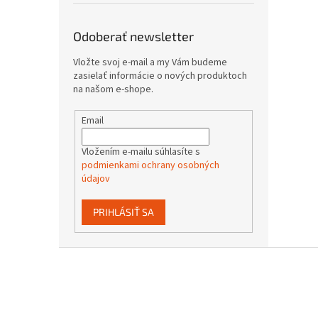
Odoberať newsletter
Vložte svoj e-mail a my Vám budeme
zasielať informácie o nových produktoch
na našom e-shope.
Email
Vložením e-mailu súhlasíte s
podmienkami ochrany osobných
údajov
PRIHLÁSIŤ SA
Z
á
p
ä
t