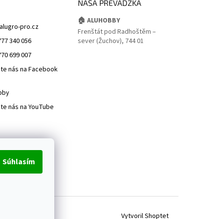
NAŠA PREVÁDZKA
🏠 ALUHOBBY
alugro-pro.cz
Frenštát pod Radhoštěm –
777 340 056
sever (Žuchov), 744 01
770 699 007
jte nás na Facebook
bby
jte nás na YouTube
Súhlasím
Vytvoril Shoptet