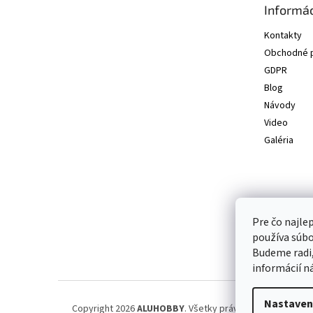
Informác
i
e
Kontakty
Obchodné 
GDPR
Blog
Návody
Video
Galéria
Pre čo najle
používa súbo
Budeme radi,
informácií n
Nastaven
Copyright 2026
ALUHOBBY
. Všetky práva vyhradené.
Upra