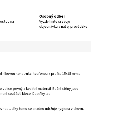
Osobný odber
nosťou na
Vyzdvihnite si svoju
objednávku v našej prevádzke
hliníkovou konstrukci tvořenou z profilu 15x15 mm s
 o velice pevný a kvalitní materiál. Boční stěny jsou
 není součástí klece. Doplňky lze
evnost, díky tomu se snadno udržuje hygiena v chovu.