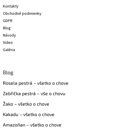
t
Kontakty
i
Obchodné podmienky
e
GDPR
Blog
Návody
Video
Galéria
Blog
Rosela pestrá – všetko o chove
Zebřička pestrá – vše o chovu
Žako – všetko o chove
Kakadu – všetko o chove
Amazoňan – všetko o chove