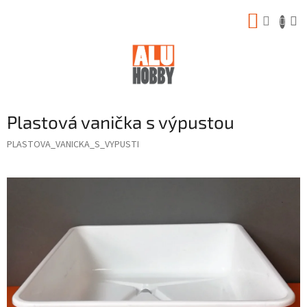
Prejsť
NÁKUP
na
obsah
KOŠÍK
Plastová vanička s výpustou
PLASTOVA_VANICKA_S_VYPUSTI