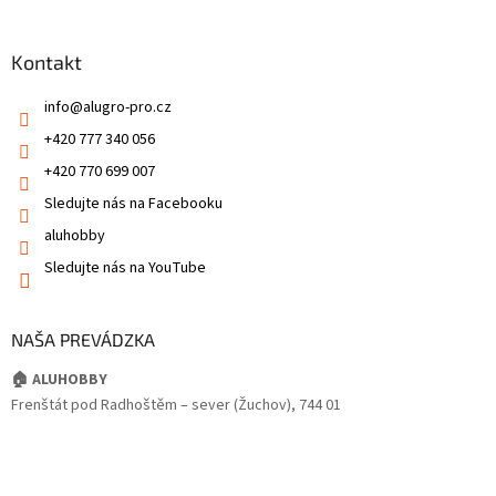
Kontakt
info
@
alugro-pro.cz
+420 777 340 056
+420 770 699 007
Sledujte nás na Facebooku
aluhobby
Sledujte nás na YouTube
NAŠA PREVÁDZKA
🏠 ALUHOBBY
Frenštát pod Radhoštěm – sever (Žuchov), 744 01