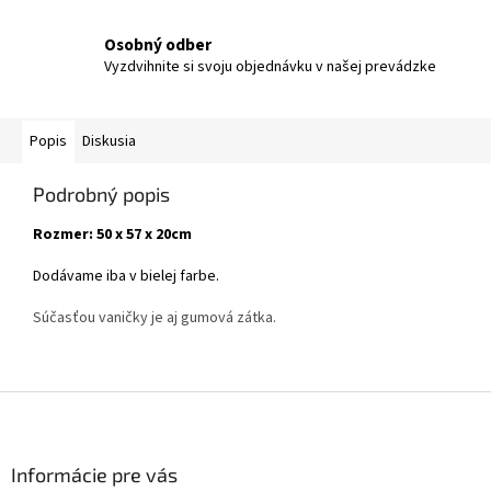
Osobný odber
Vyzdvihnite si svoju objednávku v našej prevádzke
Popis
Diskusia
Podrobný popis
Rozmer: 50 x 57 x 20cm
Dodávame iba v bielej farbe.
Súčasťou vaničky je aj gumová zátka.
Z
á
p
ä
Informácie pre vás