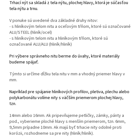
Trhací nýt sa skladá z tela nýtu, plochej hlavy, ktorá je súčasťou
tela nýtu a trnu.
V ponuke sú uvedené dva základné druhy nitov:
- s hliníkovým telom nitu a oceľovým tŕňom, ktoré sú označované
ALU/STEEL (hliník/ocel)
- s hliníkovým telom nitu a hliníkovým tŕňom, ktoré sú
označované ALU/ALU (hliník/hliník)
Pri výbere správneho nitu berme do úvahy, ktoré materiály
budeme spájať.
Týmto si určíme dĺžku tela nitu v mm a vhodný priemer hlavy v
mm.
Napríklad pre spájanie hliníkových profilov, pletiva, plechu alebo
polykarbonátu volíme nity s väčším priemerom plochej hlavy,
tzn.
14mm alebo 16mm. Ak pripevňujeme petličky, zámky, pánty a
pod., vyberieme ploché hlavy s menším priemerom, tzn. 6mm,
9,5mm prípadne 10mm. Ak majú byť trhacie nity odolné proti
korózii, rozhodneme sa pre nity (hliník/hliník).