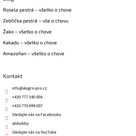
Rosela pestrá – všetko o chove
Zebřička pestrá – vše o chovu
Žako – všetko o chove
Kakadu – všetko o chove
Amazoňan – všetko o chove
Kontakt
info
@
alugro-pro.cz
+420 777 340 056
+420 770 699 007
Sledujte nás na Facebooku
aluhobby
Sledujte nás na YouTube