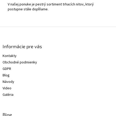
V našej ponuke je pestrý sortiment trhacích nitov, ktorý
postupne stále dopĺňame.
Z
á
p
ä
Informácie pre vás
t
Kontakty
i
Obchodné podmienky
e
GDPR
Blog
Návody
Video
Galéria
Blog