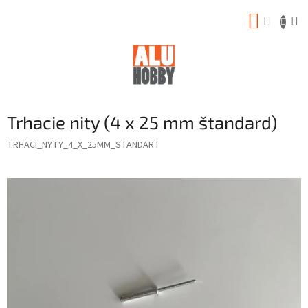
Prejsť
NÁKUP
na
obsah
KOŠÍK
Trhacie nity (4 x 25 mm štandard)
TRHACI_NYTY_4_X_25MM_STANDART