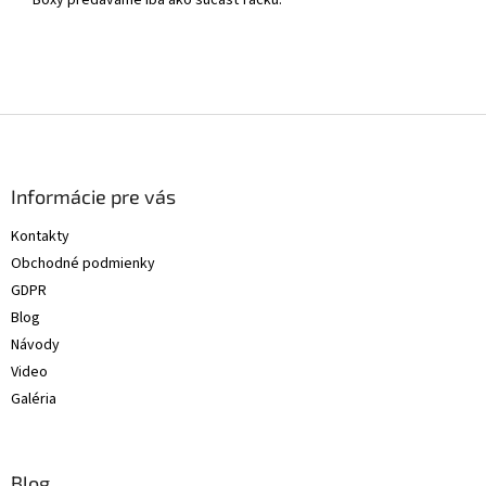
Boxy predávame iba ako súčasť racku.
Z
á
p
ä
Informácie pre vás
t
Kontakty
i
Obchodné podmienky
e
GDPR
Blog
Návody
Video
Galéria
Blog