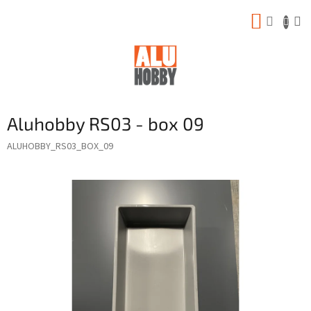
Prejsť
NÁKUP
na
obsah
KOŠÍK
Aluhobby RS03 - box 09
ALUHOBBY_RS03_BOX_09