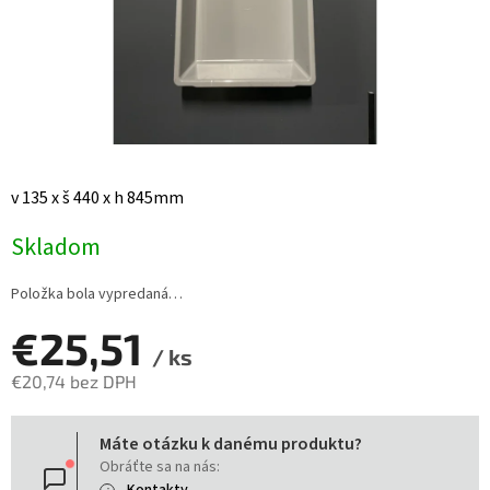
v 135 x š 440 x h 845mm
Skladom
Položka bola vypredaná…
€25,51
/ ks
€20,74 bez DPH
Jednotková
Máte otázku k danému produktu?
cena:
Obráťte sa na nás: