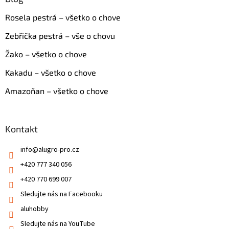
Rosela pestrá – všetko o chove
Zebřička pestrá – vše o chovu
Žako – všetko o chove
Kakadu – všetko o chove
Amazoňan – všetko o chove
Kontakt
info
@
alugro-pro.cz
+420 777 340 056
+420 770 699 007
Sledujte nás na Facebooku
aluhobby
Sledujte nás na YouTube