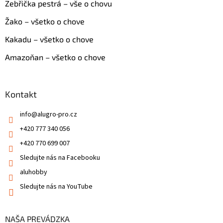
Zebřička pestrá – vše o chovu
Žako – všetko o chove
Kakadu – všetko o chove
Amazoňan – všetko o chove
Kontakt
info
@
alugro-pro.cz
+420 777 340 056
+420 770 699 007
Sledujte nás na Facebooku
aluhobby
Sledujte nás na YouTube
NAŠA PREVÁDZKA