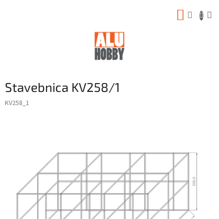
Prejsť
NÁKUP
na
obsah
KOŠÍK
Stavebnica KV258/1
KV258_1