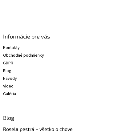
Z
á
p
ä
Informácie pre vás
t
Kontakty
i
Obchodné podmienky
e
GDPR
Blog
Návody
Video
Galéria
Blog
Rosela pestrá – všetko o chove