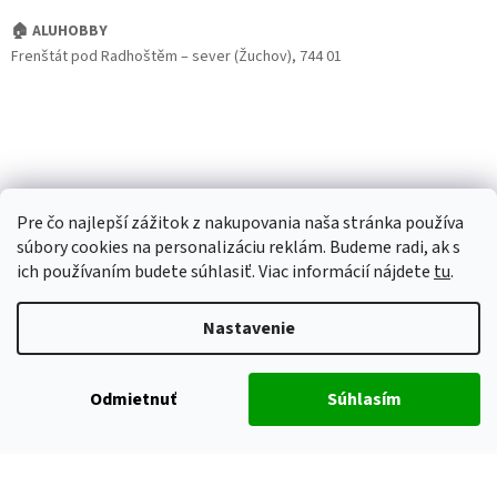
🏠 ALUHOBBY
Frenštát pod Radhoštěm – sever (Žuchov), 744 01
Pre čo najlepší zážitok z nakupovania naša stránka používa
súbory cookies na personalizáciu reklám. Budeme radi, ak s
ich používaním budete súhlasiť. Viac informácií nájdete
tu
.
Nastavenie
Odmietnuť
Súhlasím
Vytvoril Shoptet