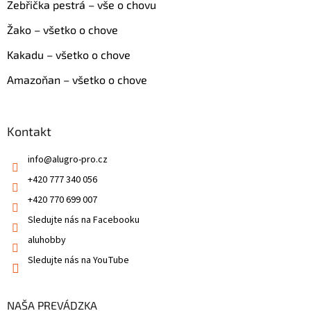
Zebřička pestrá – vše o chovu
Žako – všetko o chove
Kakadu – všetko o chove
Amazoňan – všetko o chove
Kontakt
info
@
alugro-pro.cz
+420 777 340 056
+420 770 699 007
Sledujte nás na Facebooku
aluhobby
Sledujte nás na YouTube
NAŠA PREVÁDZKA