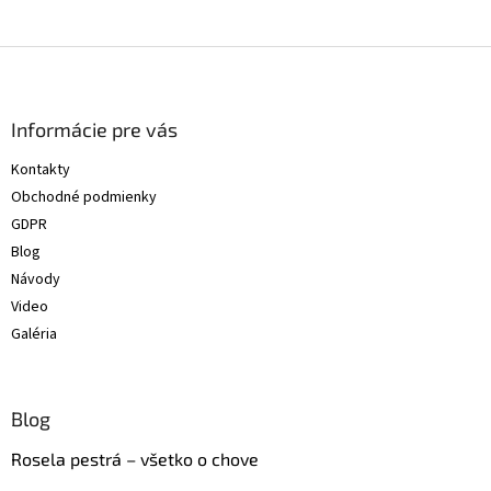
Z
á
p
ä
Informácie pre vás
t
Kontakty
i
Obchodné podmienky
e
GDPR
Blog
Návody
Video
Galéria
Blog
Rosela pestrá – všetko o chove