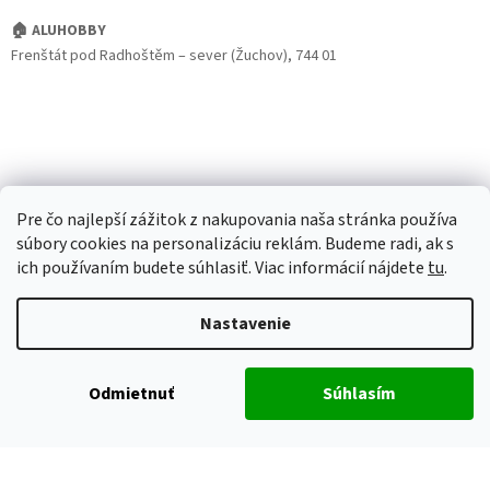
🏠 ALUHOBBY
Frenštát pod Radhoštěm – sever (Žuchov), 744 01
Pre čo najlepší zážitok z nakupovania naša stránka používa
súbory cookies na personalizáciu reklám. Budeme radi, ak s
ich používaním budete súhlasiť. Viac informácií nájdete
tu
.
Nastavenie
Odmietnuť
Súhlasím
Vytvoril Shoptet