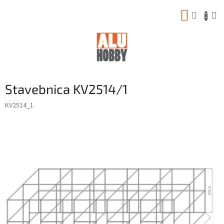
Prejsť
NÁKUP
na
obsah
KOŠÍK
Stavebnica KV2514/1
KV2514_1