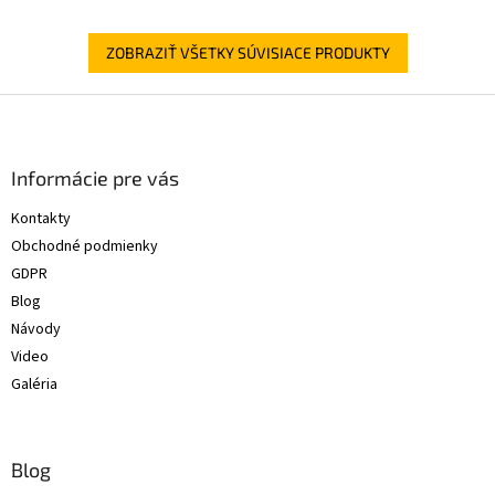
ZOBRAZIŤ VŠETKY SÚVISIACE PRODUKTY
Z
á
p
ä
Informácie pre vás
t
Kontakty
i
Obchodné podmienky
e
GDPR
Blog
Návody
Video
Galéria
Blog