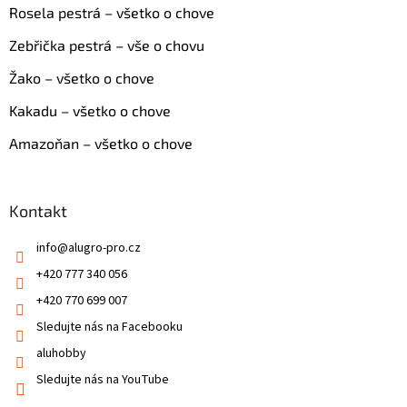
Rosela pestrá – všetko o chove
Zebřička pestrá – vše o chovu
Žako – všetko o chove
Kakadu – všetko o chove
Amazoňan – všetko o chove
Kontakt
info
@
alugro-pro.cz
+420 777 340 056
+420 770 699 007
Sledujte nás na Facebooku
aluhobby
Sledujte nás na YouTube