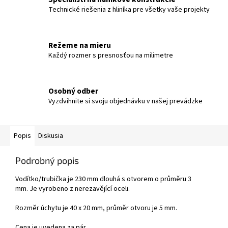
Technické riešenia z hliníka pre všetky vaše projekty
Režeme na mieru
Každý rozmer s presnosťou na milimetre
Osobný odber
Vyzdvihnite si svoju objednávku v našej prevádzke
Popis
Diskusia
Podrobný popis
Vodítko/trubička je 230 mm dlouhá s otvorem o průměru 3
mm. Je vyrobeno z nerezavějící oceli.
Rozměr úchytu je 40 x 20 mm, průměr otvoru je 5 mm.
Cena je uvedena za pár.