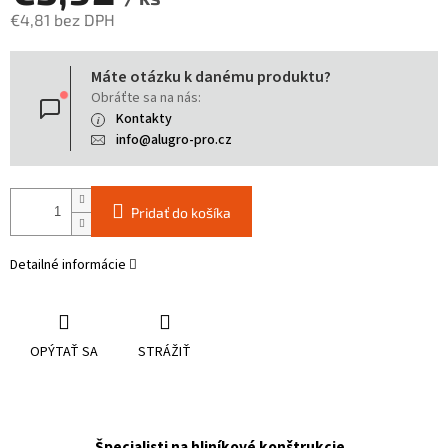
€4,81 bez DPH
Jednotková
Máte otázku k danému produktu?
cena:
Obráťte sa na nás:
Kontakty
info@alugro-pro.cz
Pridať do košíka
Detailné informácie
OPÝTAŤ SA
STRÁŽIŤ
Špecialisti na hliníkové konštrukcie