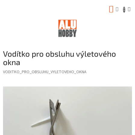
Prejsť
NÁKUP
na
obsah
KOŠÍK
Vodítko pro obsluhu výletového
okna
VODITKO_PRO_OBSLUHU_VYLETOVEHO_OKNA