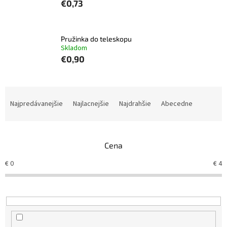
€0,73
Pružinka do teleskopu
Skladom
€0,90
R
a
Najpredávanejšie
Najlacnejšie
Najdrahšie
Abecedne
d
e
n
Cena
i
e
€
0
€
4
p
r
o
d
u
k