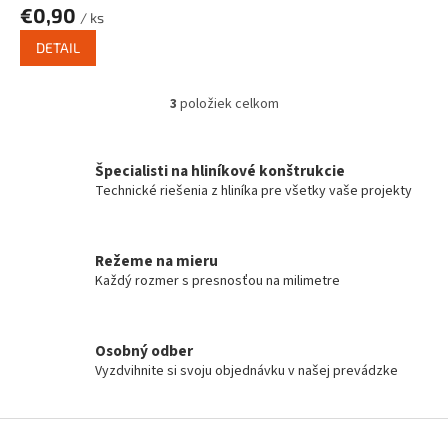
€0,90
/ ks
DETAIL
3
položiek celkom
O
v
l
á
Špecialisti na hliníkové konštrukcie
d
Technické riešenia z hliníka pre všetky vaše projekty
a
c
i
Režeme na mieru
e
Každý rozmer s presnosťou na milimetre
p
r
v
k
Osobný odber
y
Vyzdvihnite si svoju objednávku v našej prevádzke
v
ý
p
Z
i