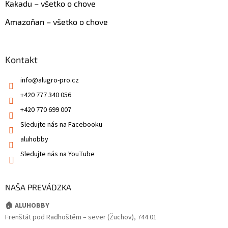
Kakadu – všetko o chove
Amazoňan – všetko o chove
Kontakt
info
@
alugro-pro.cz
+420 777 340 056
+420 770 699 007
Sledujte nás na Facebooku
aluhobby
Sledujte nás na YouTube
NAŠA PREVÁDZKA
🏠 ALUHOBBY
Frenštát pod Radhoštěm – sever (Žuchov), 744 01