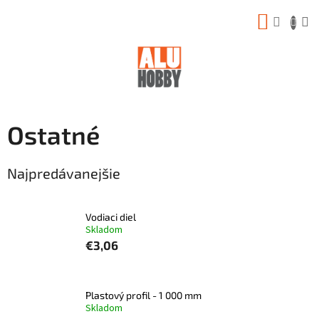
Prejsť
NÁKUP
na
obsah
KOŠÍK
Ostatné
Najpredávanejšie
Vodiaci diel
Skladom
€3,06
Plastový profil - 1 000 mm
Skladom