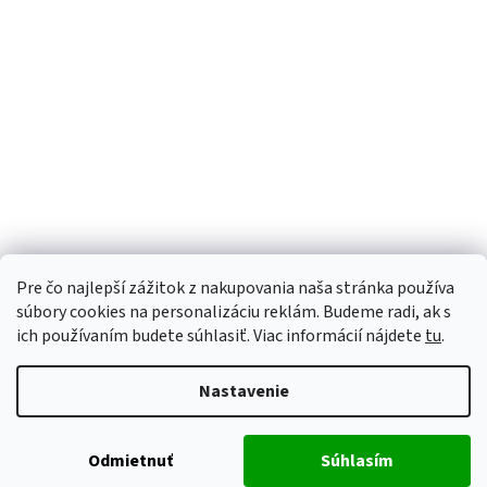
Pre čo najlepší zážitok z nakupovania naša stránka používa
súbory cookies na personalizáciu reklám. Budeme radi, ak s
ich používaním budete súhlasiť. Viac informácií nájdete
tu
.
Vytvoril Shoptet
Nastavenie
Copyright 2026
ALUHOBBY
. Všetky práva vyhradené.
Upraviť
Odmietnuť
Súhlasím
nastavenie cookies