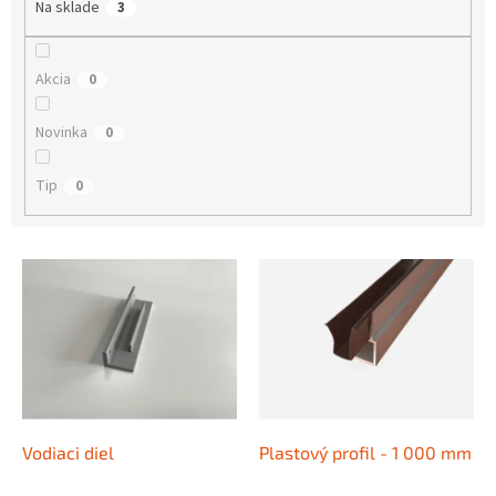
Na sklade
3
t
o
v
Akcia
0
Novinka
0
Tip
0
V
ý
p
i
s
p
r
o
d
Vodiaci diel
Plastový profil - 1 000 mm
u