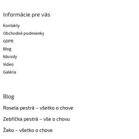
á
s
p
u
ä
Informácie pre vás
t
Kontakty
i
Obchodné podmienky
e
GDPR
Blog
Návody
Video
Galéria
Blog
Rosela pestrá – všetko o chove
Zebřička pestrá – vše o chovu
Žako – všetko o chove