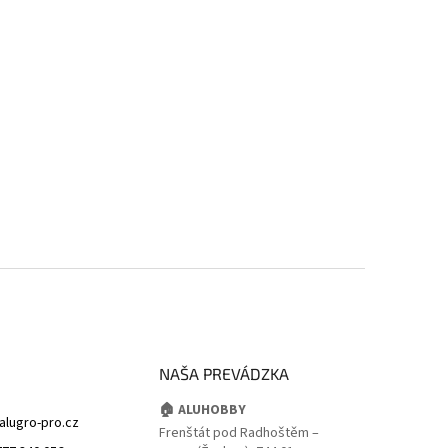
NAŠA PREVÁDZKA
🏠 ALUHOBBY
alugro-pro.cz
Frenštát pod Radhoštěm –