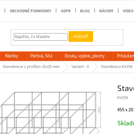
OBCHODNÉ PODMIENKY
GDPR
BLOG
NÁVODY
VIDEO
HĽADAŤ
Klietky
Pletivá, Sitá
Dosky, výplne, plechy
Príslušen
Stavebnice z profilov 25x25 mm
Variant - 0
Stavebnica KV258
Stav
KV258
455 x 20
Skla