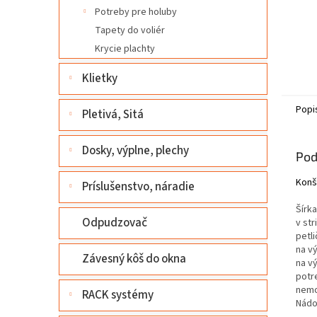
Potreby pre holuby
Tapety do voliér
Krycie plachty
Klietky
Popi
Pletivá, Sitá
Dosky, výplne, plechy
Pod
Konš
Príslušenstvo, náradie
Šírk
Odpudzovač
v st
petl
na v
Závesný kôš do okna
na v
potr
nemo
RACK systémy
Nádob