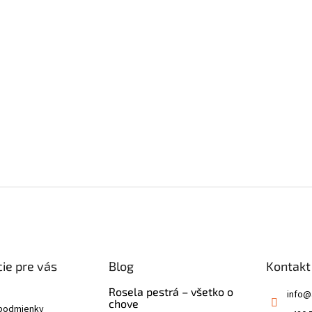
ie pre vás
Blog
Kontakt
Rosela pestrá – všetko o
info
@
chove
podmienky