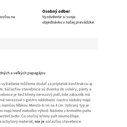
Osobný odber
nosťou na
Vyzdvihnite si svoju
objednávku v našej prevádzke
dných a veľkých papagájov.
Na vyžiadanie môžeme dodať za príplatok konštrukciu aj
. Súčasťou stavebnice sú dvierka do voliéry, pánty a
vebnice je tiež kŕmny nerezový pult, kde zákazník má
uvné nerezové s gastro nádobami. Gastro nádoby majú
 menšou hĺbkou. Miesto 6 cm na 4 cm. Vybraný typ je
m majú hneď niekoľko výhod. Nádobu z krmného pultu
stniť bidlo. Čo otočný kŕmny pult neumožňuje.
 a úchytový materiál,
nie je
súčasťou stavebnice.