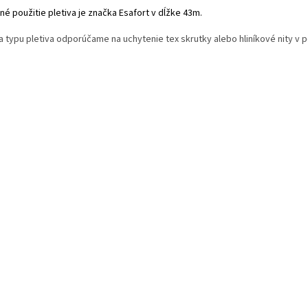
é použitie pletiva je značka Esafort v dĺžke 43m.
a typu pletiva odporúčame na uchytenie tex skrutky alebo hliníkové nity v p