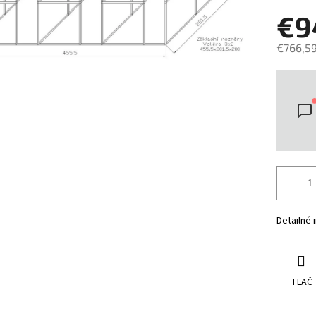
€9
€766,5
Jedno
cena:
Detailné 
TLAČ