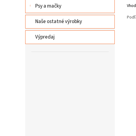
Psy a mačky
Vhodn
Podľ
Naše ostatné výrobky
Výpredaj