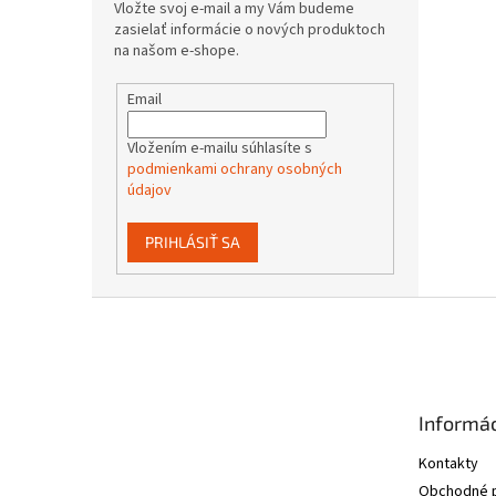
Vložte svoj e-mail a my Vám budeme
zasielať informácie o nových produktoch
na našom e-shope.
Email
Vložením e-mailu súhlasíte s
podmienkami ochrany osobných
údajov
PRIHLÁSIŤ SA
Z
á
p
ä
t
Informác
i
e
Kontakty
Obchodné 