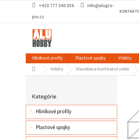
Prejsť
+420 777 340 056
info@alugro-
na
KONTAKTY
obsah
pro.cz
Hliníkové profily
Plastové spojky
Voliéry
Domov
Voliéry
Stavebnica konštrukcií voliér
B
o
Preskočiť
č
Kategórie
kategórie
n
ý
Hliníkové profily
p
a
n
Plastové spojky
e