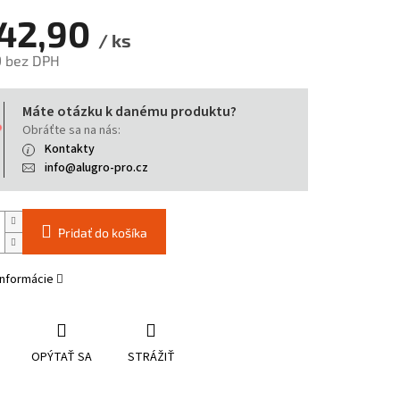
42,90
/ ks
9 bez DPH
tková
Máte otázku k danému produktu?
Obráťte sa na nás:
Kontakty
info@alugro-pro.cz
Pridať do košíka
informácie
OPÝTAŤ SA
STRÁŽIŤ