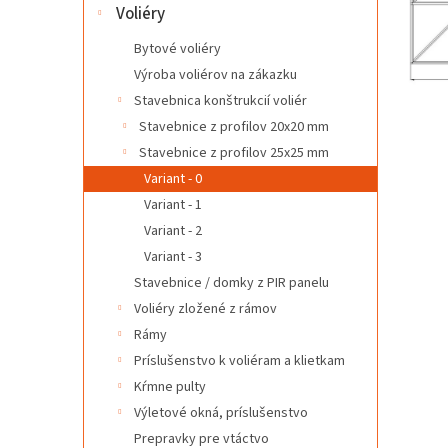
l
Voliéry
Bytové voliéry
Výroba voliérov na zákazku
Stavebnica konštrukcií voliér
Stavebnice z profilov 20x20 mm
Stavebnice z profilov 25x25 mm
Variant - 0
Variant - 1
Variant - 2
Variant - 3
Stavebnice / domky z PIR panelu
Voliéry zložené z rámov
Rámy
Príslušenstvo k voliéram a klietkam
Kŕmne pulty
Výletové okná, príslušenstvo
Prepravky pre vtáctvo