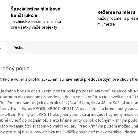
Špecialisti na hliníkové
Režeme na mieru
konštrukcie
Každý rozmer s pres
Technické riešenia z hliníka
milimetre
pre všetky vaše projekty
s
Diskusia
robný popis
trukcie voliér z profilu 25x25mm sú navrhnuté predovšetkým pre chov stre
a jedného boxu je cca 153 cm. Konštrukcia po zostavení tvorí jeden celok. 
riebornom eloxovanom prevedení, kde sa cena konštrukcie navýši o cca 13 %
ička. Rozmer samotných dvierok sú: výška 134cm, šírka 48cm. Súčasťou sta
ýber z troch typov KPG05, KPG07, KPG11. Vždy sa jedná o kŕmne pulty zás
ýšku 6 cm. Kŕmny pult KPG 11 ako jediný ponúka aj možnosť výmeny misiek s
ebné uviesť do poznámok. Tieto kŕmne pulty oproti otočným kŕmnym pulto
žno vytiahnuť zvieraťom vo vnútri voliéry. Pred kŕmnym pultom možno umie
y pre svoj tvar elipsy a hĺbku majú väčší obsah než misky okrúhle. Pletivo