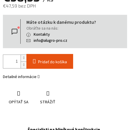
€47,59 bez DPH
Jednotková
Máte otázku k danému produktu?
cena:
Obráťte sa na nás:
Kontakty
info@alugro-pro.cz
Pridať do košíka
Detailné informácie
OPÝTAŤ SA
STRÁŽIŤ
Špecialisti na hliníkové konštrukcie