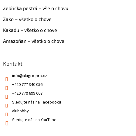
Zebřička pestrá – vše o chovu
Žako – všetko o chove
Kakadu – všetko o chove
Amazoňan – všetko o chove
Kontakt
info
@
alugro-pro.cz
+420 777 340 056
+420 770 699 007
Sledujte nás na Facebooku
aluhobby
Sledujte nás na YouTube