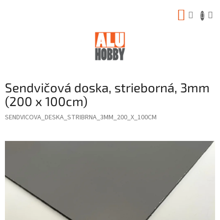
Prejsť
NÁKUP
na
obsah
KOŠÍK
Sendvičová doska, strieborná, 3mm
(200 x 100cm)
SENDVICOVA_DESKA_STRIBRNA_3MM_200_X_100CM