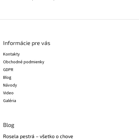
Z
á
p
ä
Informácie pre vás
t
Kontakty
i
Obchodné podmienky
e
GDPR
Blog
Návody
Video
Galéria
Blog
Rosela pestrá – všetko o chove