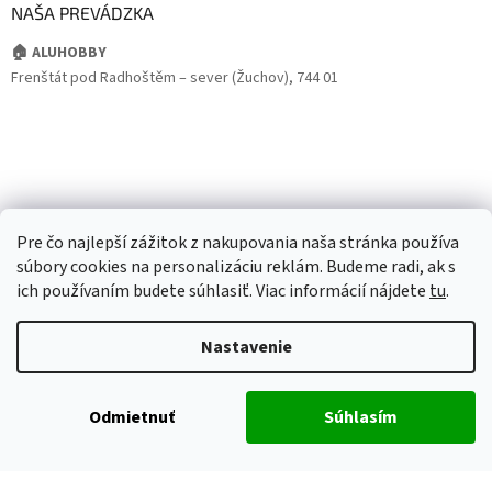
NAŠA PREVÁDZKA
🏠 ALUHOBBY
Frenštát pod Radhoštěm – sever (Žuchov), 744 01
Pre čo najlepší zážitok z nakupovania naša stránka používa
súbory cookies na personalizáciu reklám. Budeme radi, ak s
ich používaním budete súhlasiť. Viac informácií nájdete
tu
.
Nastavenie
Odmietnuť
Súhlasím
Vytvoril Shoptet