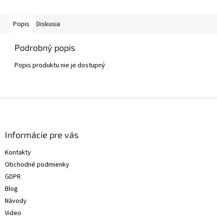
Popis
Diskusia
Podrobný popis
Popis produktu nie je dostupný
Z
á
p
ä
Informácie pre vás
t
Kontakty
i
Obchodné podmienky
e
GDPR
Blog
Návody
Video