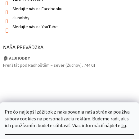
+420 770 699 007
Sledujte nás na Facebooku
aluhobby
Sledujte nás na YouTube
NAŠA PREVÁDZKA
🏠 ALUHOBBY
Frenštát pod Radhoštěm – sever (Žuchov), 744 01
Pre čo najlepší zážitok z nakupovania naša stránka používa
súbory cookies na personalizáciu reklám. Budeme radi, ak s
ich používaním budete súhlasiť. Viac informácií nájdete
tu
.