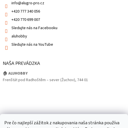
info
@
alugro-pro.cz
+420 777 340 056
+420 770 699 007
Sledujte nás na Facebooku
aluhobby
Sledujte nás na YouTube
NAŠA PREVÁDZKA
🏠 ALUHOBBY
Frenštát pod Radhoštěm – sever (Žuchov), 744 01
Pre čo najlepší zážitok z nakupovania naša stránka používa