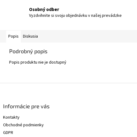
Osobný odber
Vyzdvihnite si svoju objednávku v našej prevádzke
Popis
Diskusia
Podrobný popis
Popis produktu nie je dostupný
Z
á
p
ä
Informácie pre vás
t
Kontakty
i
Obchodné podmienky
e
GDPR