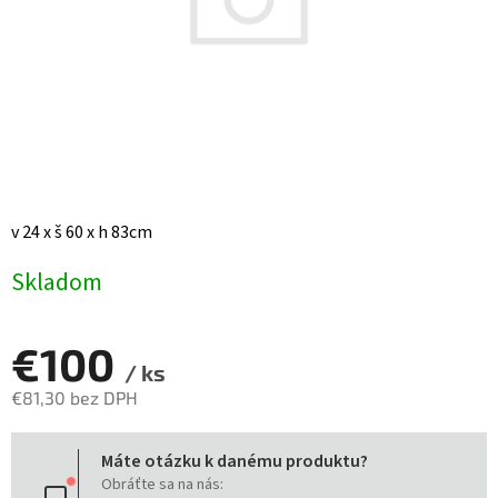
v 24 x š 60 x h 83cm
Skladom
€100
/ ks
€81,30 bez DPH
Jednotková
Máte otázku k danému produktu?
cena:
Obráťte sa na nás: