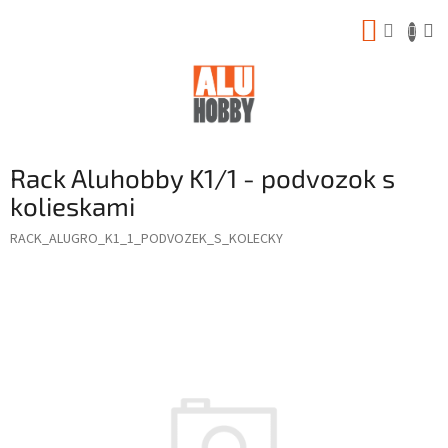
Prejsť
NÁKUP
na
obsah
KOŠÍK
Rack Aluhobby K1/1 - podvozok s
kolieskami
RACK_ALUGRO_K1_1_PODVOZEK_S_KOLECKY