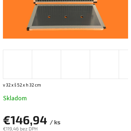
v 32 x š 52 x h 32 cm
Skladom
€146,94
/ ks
€119,46 bez DPH