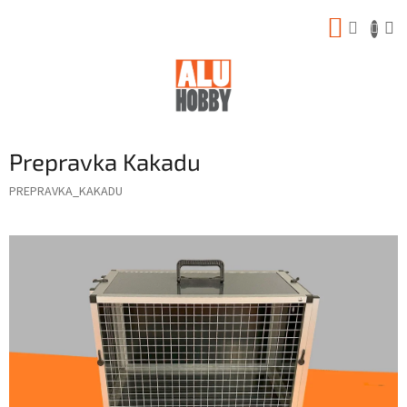
Prejsť
NÁKUP
na
obsah
KOŠÍK
Prepravka Kakadu
PREPRAVKA_KAKADU