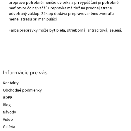
preprave potrebné menšie dvierka a pri vypúšťaní je potrebné
mať otvor čo najväčší. Prepravka má tiež na prednej strane
odvetraný záklop. Záklop dodáva prepravovanému zvieraťu
menej stresu pri manipulácii.
Farba prepravky môže byť biela, strieborná, antracitová, zelená.
Z
á
p
ä
Informácie pre vás
t
Kontakty
i
Obchodné podmienky
e
GDPR
Blog
Návody
Video
Galéria