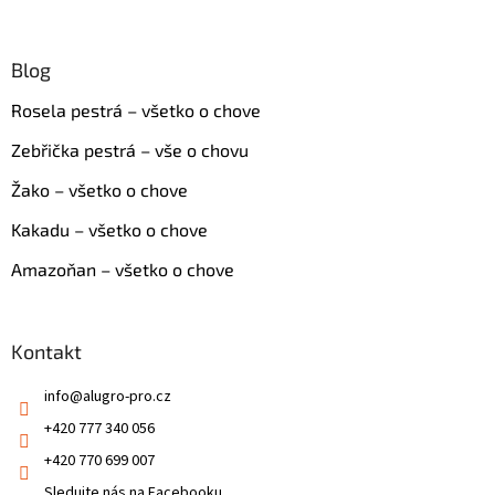
Blog
Rosela pestrá – všetko o chove
Zebřička pestrá – vše o chovu
Žako – všetko o chove
Kakadu – všetko o chove
Amazoňan – všetko o chove
Kontakt
info
@
alugro-pro.cz
+420 777 340 056
+420 770 699 007
Sledujte nás na Facebooku