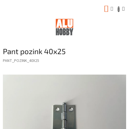
Prejsť
NÁKUP
na
obsah
KOŠÍK
Pant pozink 40x25
PANT_POZINK_40X25