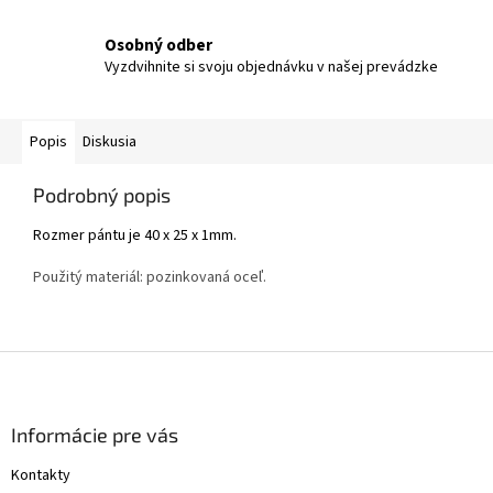
Osobný odber
Vyzdvihnite si svoju objednávku v našej prevádzke
Popis
Diskusia
Podrobný popis
Rozmer pántu je 40 x 25 x 1mm.
Použitý materiál: pozinkovaná oceľ.
Z
á
p
ä
Informácie pre vás
t
Kontakty
i