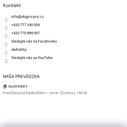
Kontakt
info
@
alugro-pro.cz
+420 777 340 056
+420 770 699 007
Sledujte nás na Facebooku
aluhobby
Sledujte nás na YouTube
NAŠA PREVÁDZKA
🏠 ALUHOBBY
Frenštát pod Radhoštěm – sever (Žuchov), 744 01