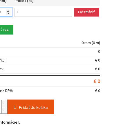
(mm)
Počet (ks)
Odstrániť
ť rez
0 mm (0 m)
0
ilu:
€ 0
ov:
€ 0
€ 0
ez DPH:
€ 0
Pridať do košíka
informácie