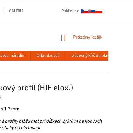
GALÉRIA
Prihlásenie
NÁKUPNÝ
Prázdny košík
KOŠÍK
stvo, náradie
Odpudzovač
Závesný kôš do okna
RACK
kový profil (HJF elox.)
X
0 x 1,2 mm
é profily môžu mať pri dĺžkach 2/3/6 m na koncoch
é otlaky po eloxovaní.