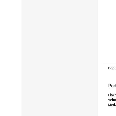
Popi
Pod
Eloxo
veľm
Medz