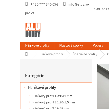
Prejsť
+420 777 340 056
info@alugro-
na
KONTAKTY
obsah
pro.cz
Hliníkové profily
Plastové spojky
Voliéry
Domov
Hliníkové profily
Špeciálne profily
O
B
o
Preskočiť
č
Kategórie
kategórie
n
ý
Hliníkové profily
p
a
Hliníkový profil 15x15x1 mm
n
Hliníkový profil 20x20x1,5 mm
e
Hliníkový profil 25x25 mm