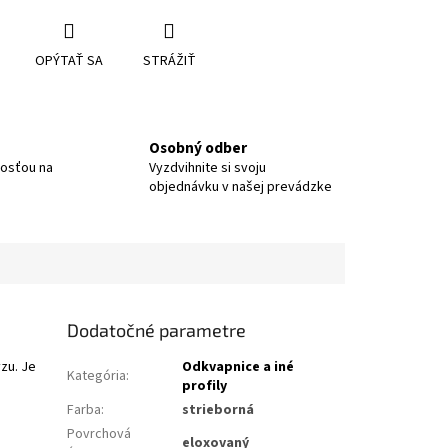
OPÝTAŤ SA
STRÁŽIŤ
Osobný odber
nosťou na
Vyzdvihnite si svoju
objednávku v našej prevádzke
Dodatočné parametre
yzu. Je
Odkvapnice a iné
Kategória
:
profily
Farba
:
strieborná
Povrchová
eloxovaný