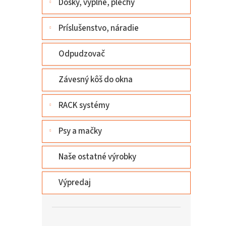
Dosky, výplne, plechy
Príslušenstvo, náradie
Odpudzovač
Závesný kôš do okna
RACK systémy
Psy a mačky
Naše ostatné výrobky
Výpredaj