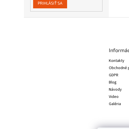
PRIHLÁSIŤ SA
Z
á
p
ä
t
Informác
i
e
Kontakty
Obchodné 
GDPR
Blog
Návody
Video
Galéria