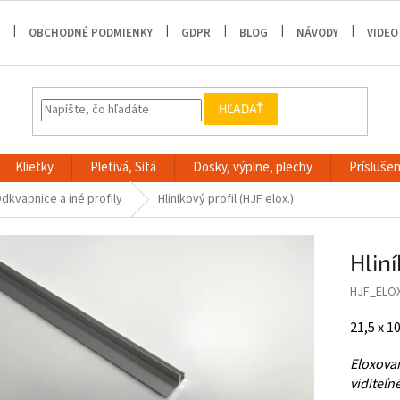
OBCHODNÉ PODMIENKY
GDPR
BLOG
NÁVODY
VIDEO
HĽADAŤ
Klietky
Pletivá, Sitá
Dosky, výplne, plechy
Príslušen
dkvapnice a iné profily
Hliníkový profil (HJF elox.)
Hliní
HJF_ELO
21,5 x 1
Eloxovan
viditeľn