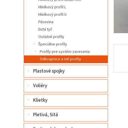
l
Hliníkový profil L
Hliníkový profil U
Pásovina
Dutá tyč
Ostatné profily
Špeciálne profily
Profily pre systém zavesenia
Odkvapnice a iné profily
Plastové spojky
Voliéry
Klietky
Pletivá, Sitá