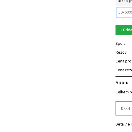
Dĺžka 
+ Prida
Spolu:
Rezov:
Cena prof
Cena rez
Spolu:
Celkem b
Detailné 