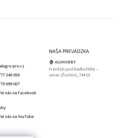
NAŠA PREVÁDZKA
🏠 ALUHOBBY
alugro-pro.cz
Frenštát pod Radhoštěm –
777 340 056
sever (Žuchov), 744 01
770 699 007
jte nás na Facebook
bby
jte nás na YouTube