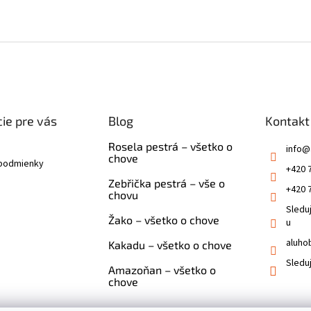
ie pre vás
Blog
Kontakt
Rosela pestrá – všetko o
info
@
chove
podmienky
+420 
Zebřička pestrá – vše o
+420 
chovu
Sledu
Žako – všetko o chove
u
aluho
Kakadu – všetko o chove
Sledu
Amazoňan – všetko o
chove