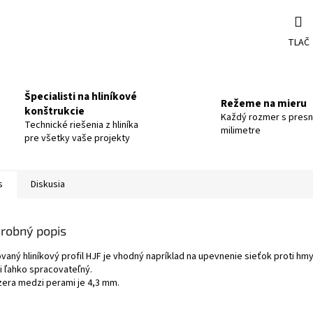
TLAČ
Špecialisti na hliníkové
Režeme na mieru
konštrukcie
Každý rozmer s pres
Technické riešenia z hliníka
milimetre
pre všetky vaše projekty
s
Diskusia
robný popis
vaný hliníkový profil HJF je vhodný napríklad na upevnenie sieťok proti hm
i ľahko spracovateľný.
era medzi perami je 4,3 mm.