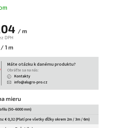
dom
,04
/ m
ez DPH
tková
/ 1 m
Máte otázku k danému produktu?
Obráťte sa na nás:
Kontakty
info@alugro-pro.cz
na mieru
ofilu (50–6000 mm)
u: € 0,32 (Platí pre všetky dĺžky okrem 2m / 3m / 6m)