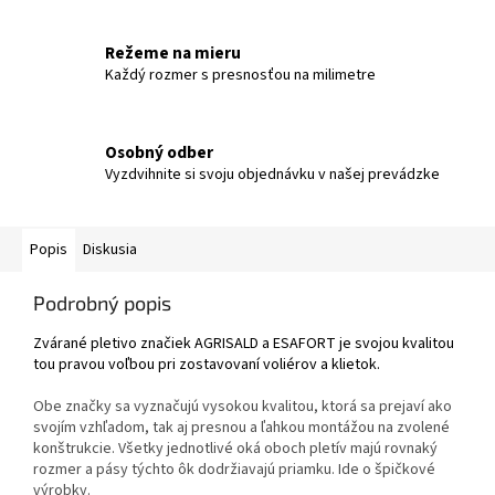
Režeme na mieru
Každý rozmer s presnosťou na milimetre
Osobný odber
Vyzdvihnite si svoju objednávku v našej prevádzke
Popis
Diskusia
Podrobný popis
Zvárané pletivo značiek AGRISALD a ESAFORT je svojou kvalitou
tou pravou voľbou pri zostavovaní voliérov a klietok.
Obe značky sa vyznačujú vysokou kvalitou, ktorá sa prejaví ako
svojím vzhľadom, tak aj presnou a ľahkou montážou na zvolené
konštrukcie. Všetky jednotlivé oká oboch pletív majú rovnaký
rozmer a pásy týchto ôk dodržiavajú priamku. Ide o špičkové
výrobky.