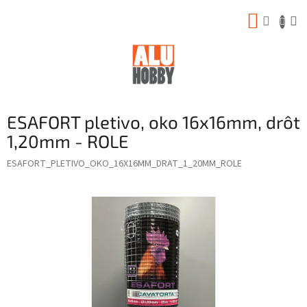
Prejsť
NÁKUP
na
obsah
KOŠÍK
ESAFORT pletivo, oko 16x16mm, drôt
1,20mm - ROLE
ESAFORT_PLETIVO_OKO_16X16MM_DRAT_1_20MM_ROLE