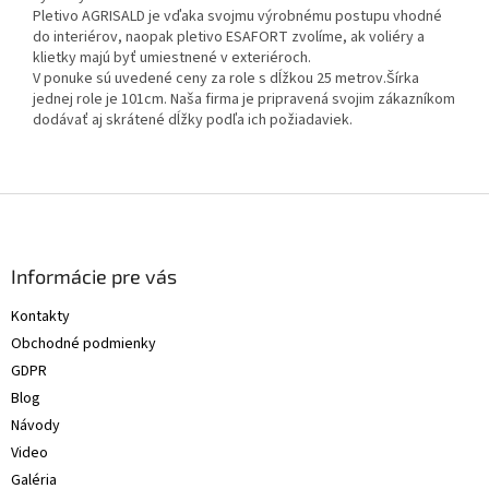
Pletivo AGRISALD je vďaka svojmu výrobnému postupu vhodné
do interiérov, naopak pletivo ESAFORT zvolíme, ak voliéry a
klietky majú byť umiestnené v exteriéroch.
V ponuke sú uvedené ceny za role s dĺžkou 25 metrov.Šírka
jednej role je 101cm. Naša firma je pripravená svojim zákazníkom
dodávať aj skrátené dĺžky podľa ich požiadaviek.
Z
á
p
ä
Informácie pre vás
t
Kontakty
i
Obchodné podmienky
e
GDPR
Blog
Návody
Video
Galéria