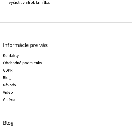
vyčistit vnitřek krmítka.
Z
á
p
ä
Informácie pre vás
t
Kontakty
i
Obchodné podmienky
e
GDPR
Blog
Návody
Video
Galéria
Blog