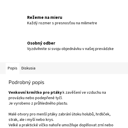
Režeme na mieru
Každý rozmer s presnosťou na milimetre
Osobný odber
Vyzdvihnite si svoju objednávku v našej prevádzke
Popis
Diskusia
Podrobný popis
Venkovní krmítko pro ptáky
k zavěšení ve vzduchu na
provázku nebo podepřené tyčí.
Je vyrobeno z průhledného plastu.
Malé otvory pro menší
ptáky zabrání útoku holubů, hrdliček,
strak, ale i myší nebo krys.
Velké a praktické víčko nahoře umožňuje doplňovat zrní nebo