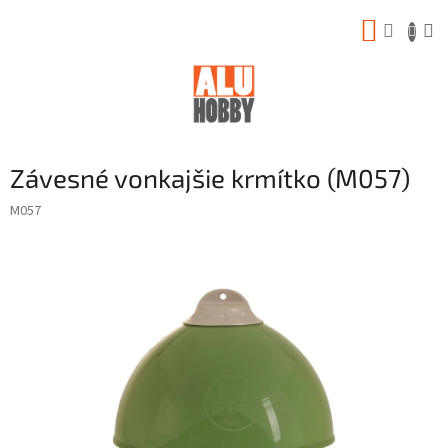
Prejsť
NÁKUP
na
obsah
KOŠÍK
Závesné vonkajšie krmítko (M057)
M057