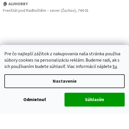
🏠 ALUHOBBY
Frenštát pod Radhoštěm – sever (Žuchov), 744 01
Pre čo najlepší zážitok z nakupovania naša stránka používa
súbory cookies na personalizáciu reklám. Budeme radi, ak s
ich používaním budete súhlasiť. Viac informácií nájdete
tu
.
Nastavenie
Odmietnuť
Súhlasím
Vytvoril Shoptet