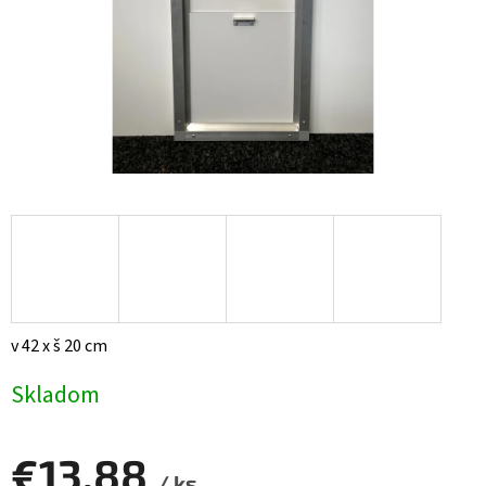
v 42 x š 20 cm
Skladom
€13,88
/ ks