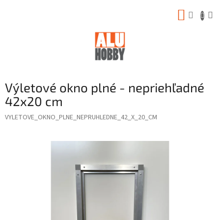
Prejsť
NÁKUP
na
obsah
KOŠÍK
Výletové okno plné - nepriehľadné
42x20 cm
VYLETOVE_OKNO_PLNE_NEPRUHLEDNE_42_X_20_CM