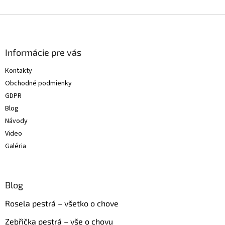
Z
á
p
ä
Informácie pre vás
t
Kontakty
i
Obchodné podmienky
e
GDPR
Blog
Návody
Video
Galéria
Blog
Rosela pestrá – všetko o chove
Zebřička pestrá – vše o chovu