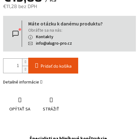
€11,28 bez DPH
Jednotková
Máte otázku k danému produktu?
cena:
Obráťte sa na nás:
Kontakty
info@alugro-pro.cz
Pridať do košíka
Detailné informácie
OPÝTAŤ SA
STRÁŽIŤ
Špecialisti na hliníkové konštrukcie