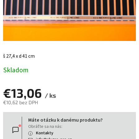
š 27,4 x d 41 cm
Skladom
€13,06
/ ks
€10,62 bez DPH
Jednotková
Máte otázku k danému produktu?
cena:
Obráťte sa na nás:
Kontakty