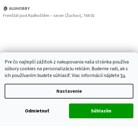
🏠 ALUHOBBY
Frenštát pod Radhoštěm – sever (Žuchov), 744 01
Pre čo najlepší zážitok z nakupovania naša stránka používa
súbory cookies na personalizáciu reklám. Budeme radi, ak s
ich používaním budete súhlasiť. Viac informácií nájdete
tu
.
Nastavenie
Odmietnuť
Súhlasím
Vytvoril Shoptet