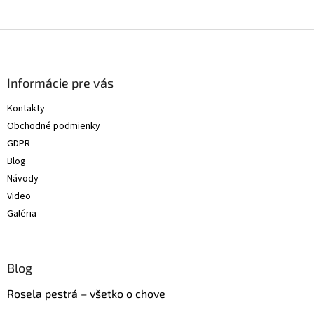
Z
á
p
ä
Informácie pre vás
t
Kontakty
i
Obchodné podmienky
e
GDPR
Blog
Návody
Video
Galéria
Blog
Rosela pestrá – všetko o chove