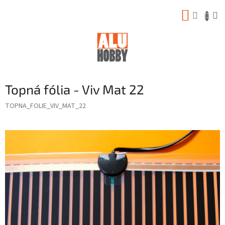
Prejsť
NÁKUP
na
obsah
KOŠÍK
Topná fólia - Viv Mat 22
TOPNA_FOLIE_VIV_MAT_22