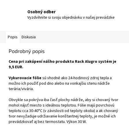
Osobný odber
Vyzdvihnite si svoju objednávku v našej prevádzke
Popis
Diskusia
Podrobný popis
Cena pri zakúpení nášho produktu Rack Alugro systém je
9,5 EUR.
Vykurovacie fólie
sú vhodné ako 24-hodinový zdroj tepla a
možno ich použiť pod dno alebo na vonkajšiu stenu nádrže
terária/vivária.
Obvykle sa pokrýva iba časť plochy nádrže, aby si chovaný tvor
mohol nájsť miesto s ideálnou teplotou. Fólie majú povrchovú
teplotu cca 30-40°C (v závislosti od teploty okolia) a ak chovaný
tvor nevyžaduje udržiavanie konštantnej teploty, je možné ich
prevádzkovať aj bez termostatu. Výkon 30 W.