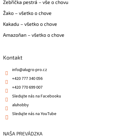
Zebřička pestrá – vše o chovu
Žako – všetko o chove
Kakadu – všetko o chove
Amazoňan – všetko o chove
Kontakt
info
@
alugro-pro.cz
+420 777 340 056
+420 770 699 007
Sledujte nás na Facebooku
aluhobby
Sledujte nás na YouTube
NAŠA PREVÁDZKA