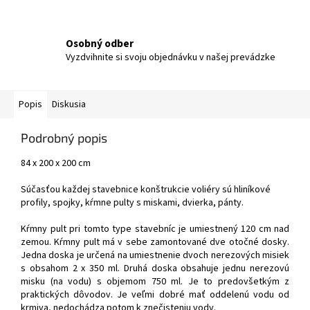
Osobný odber
Vyzdvihnite si svoju objednávku v našej prevádzke
Popis
Diskusia
Podrobný popis
84 x 200 x 200 cm
Súčasťou každej stavebnice konštrukcie voliéry sú hliníkové
profily, spojky, kŕmne pulty s miskami, dvierka, pánty.
Kŕmny pult pri tomto type stavebníc je umiestnený 120 cm nad
zemou. Kŕmny pult má v sebe zamontované dve otočné dosky.
Jedna doska je určená na umiestnenie dvoch nerezových misiek
s obsahom 2 x 350 ml. Druhá doska obsahuje jednu nerezovú
misku (na vodu) s objemom 750 ml. Je to predovšetkým z
praktických dôvodov. Je veľmi dobré mať oddelenú vodu od
krmiva, nedochádza potom k znečisteniu vody.