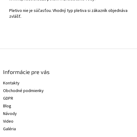
Pletivo nie je súčasťou. Vhodný typ pletiva si zákazník objednáva
zvlášť.
Z
á
p
ä
Informácie pre vás
t
Kontakty
i
Obchodné podmienky
e
GDPR
Blog
Návody
Video
Galéria