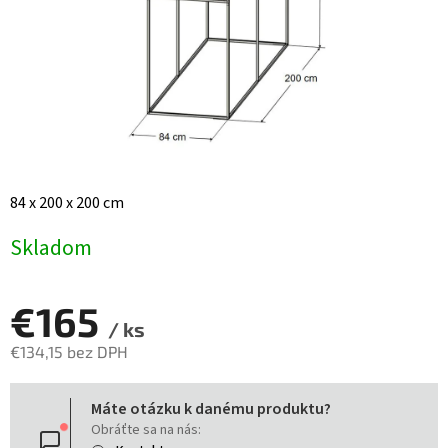
84 x 200 x 200 cm
Skladom
€165
/ ks
€134,15 bez DPH
Jednotková
Máte otázku k danému produktu?
cena:
Obráťte sa na nás: