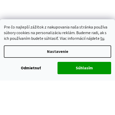
Pre čo najlepší zážitok z nakupovania naša stránka používa
súbory cookies na personalizáciu reklám. Budeme radi, ak s
ich používaním budete súhlasiť. Viac informácií nájdete
tu
.
Nastavenie
Odmietnuť
Súhlasím
Vytvoril Shoptet
Copyright 2026
ALUHOBBY
. Všetky práva vyhradené.
Upraviť
nastavenie cookies