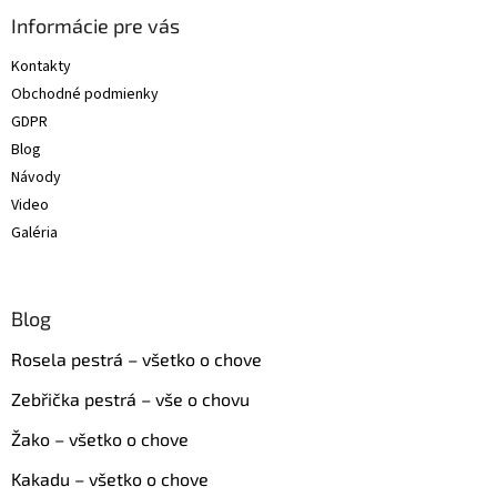
p
ä
Informácie pre vás
t
Kontakty
i
Obchodné podmienky
e
GDPR
Blog
Návody
Video
Galéria
Blog
Rosela pestrá – všetko o chove
Zebřička pestrá – vše o chovu
Žako – všetko o chove
Kakadu – všetko o chove