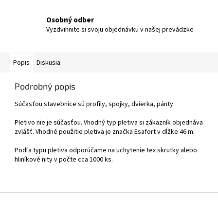
Osobný odber
Vyzdvihnite si svoju objednávku v našej prevádzke
Popis
Diskusia
Podrobný popis
Súčasťou stavebnice sú profily, spojky, dvierka, pánty.
Pletivo nie je súčasťou. Vhodný typ pletiva si zákazník objednáva
zvlášť. Vhodné použitie pletiva je značka Esafort v dĺžke 46 m.
Podľa typu pletiva odporúčame na uchytenie tex skrutky alebo
hliníkové nity v počte cca 1000 ks.
Z
á