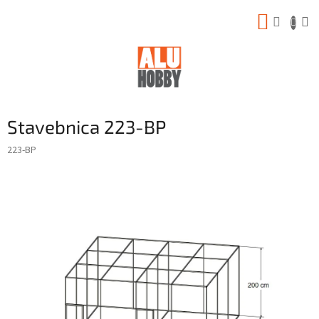
Prejsť
NÁKUP
na
obsah
KOŠÍK
Stavebnica 223-BP
223-BP