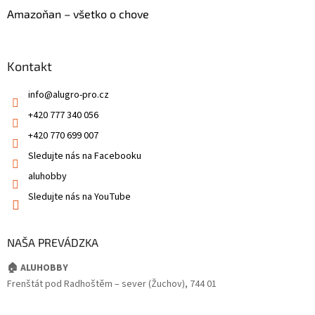
Amazoňan – všetko o chove
Kontakt
info
@
alugro-pro.cz
+420 777 340 056
+420 770 699 007
Sledujte nás na Facebooku
aluhobby
Sledujte nás na YouTube
NAŠA PREVÁDZKA
🏠 ALUHOBBY
Frenštát pod Radhoštěm – sever (Žuchov), 744 01