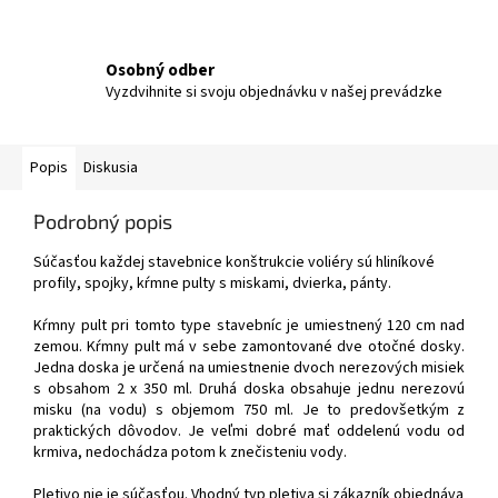
Osobný odber
Vyzdvihnite si svoju objednávku v našej prevádzke
Popis
Diskusia
Podrobný popis
Súčasťou každej stavebnice konštrukcie voliéry sú hliníkové
profily, spojky, kŕmne pulty s miskami, dvierka, pánty.
Kŕmny pult pri tomto type stavebníc je umiestnený 120 cm nad
zemou. Kŕmny pult má v sebe zamontované dve otočné dosky.
Jedna doska je určená na umiestnenie dvoch nerezových misiek
s obsahom 2 x 350 ml. Druhá doska obsahuje jednu nerezovú
misku (na vodu) s objemom 750 ml. Je to predovšetkým z
praktických dôvodov. Je veľmi dobré mať oddelenú vodu od
krmiva, nedochádza potom k znečisteniu vody.
Pletivo nie je súčasťou. Vhodný typ pletiva si zákazník objednáva