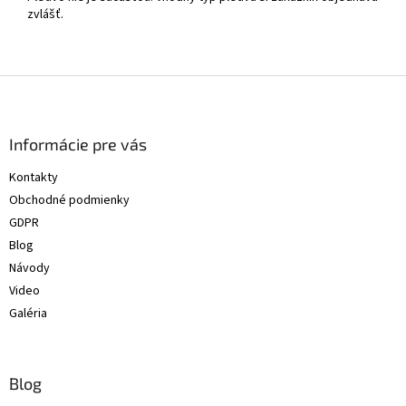
zvlášť.
Z
á
p
ä
Informácie pre vás
t
Kontakty
i
Obchodné podmienky
e
GDPR
Blog
Návody
Video
Galéria
Blog