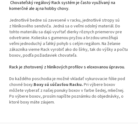
Chovateľský regálový Rack systém je často využívaný na
komerčné ale aj na hobby chovy.
Jednotlivé bedne sú zavesené v racku, jednotlivé stropy sú
z hliníkového sendviča. Jedná sa o veľmi odolný materiál. Do
tohto materiálu sa dajú vyvŕtať dierky rôznych priemerov pre
odvetranie. Kolieska s gumenou pryžou a brzdou umožňujú
veľmi jednoduchý a ľahký pohyb s celým regálom. Na želanie
zákazníka vieme Rack vyrobiť ako do šírky, tak do výšky a počtu
boxov, podľa požiadaviek chovateľa.
Rack je zhotovený z hliníkových profilov s eloxovanou úpravou.
Do každého poschodia je možné vkladať vykurovacie fólie pod
chovné boxy.
Boxy sú súčasťou Racku.
Pri výbere boxov
môžete vyberať z našej ponuky boxov v farbe šedej, mliečnej.
Po výbere boxov, prosím napíšte poznámku do objednávky, o
ktoré boxy máte záujem.
Z
á