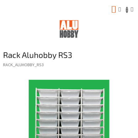
Prejsť
NÁKUP
na
obsah
KOŠÍK
Rack Aluhobby RS3
RACK_ALUHOBBY_RS3