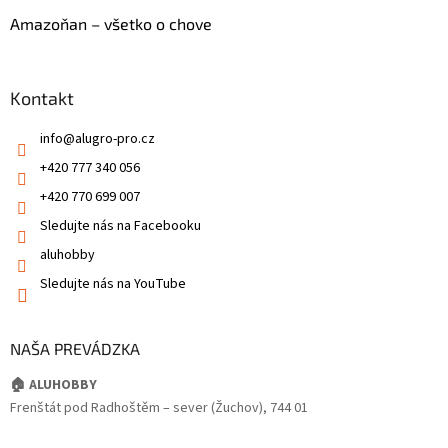
Amazoňan – všetko o chove
Kontakt
info
@
alugro-pro.cz
+420 777 340 056
+420 770 699 007
Sledujte nás na Facebooku
aluhobby
Sledujte nás na YouTube
NAŠA PREVÁDZKA
🏠 ALUHOBBY
Frenštát pod Radhoštěm – sever (Žuchov), 744 01