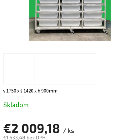
v 1750 x š 1420 x h 900mm
Skladom
€2 009,18
/ ks
€1 633,48 bez DPH