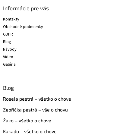
p
ä
Informácie pre vás
t
Kontakty
i
Obchodné podmienky
e
GDPR
Blog
Návody
Video
Galéria
Blog
Rosela pestrá – všetko o chove
Zebřička pestrá – vše o chovu
Žako – všetko o chove
Kakadu – všetko o chove