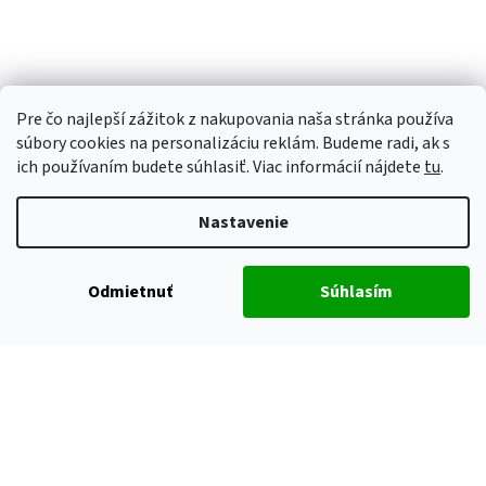
Pre čo najlepší zážitok z nakupovania naša stránka používa
súbory cookies na personalizáciu reklám. Budeme radi, ak s
ich používaním budete súhlasiť. Viac informácií nájdete
tu
.
Nastavenie
Odmietnuť
Súhlasím
Vytvoril Shoptet
Copyright 2026
ALUHOBBY
. Všetky práva vyhradené.
Upraviť
nastavenie cookies