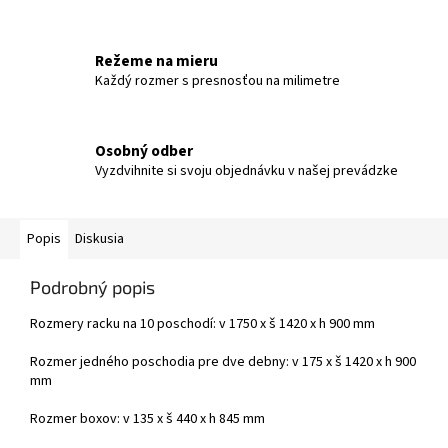
Režeme na mieru
Každý rozmer s presnosťou na milimetre
Osobný odber
Vyzdvihnite si svoju objednávku v našej prevádzke
Popis
Diskusia
Podrobný popis
Rozmery racku na 10 poschodí: v 1750 x š 1420 x h 900 mm
Rozmer jedného poschodia pre dve debny: v 175 x š 1420 x h 900
mm
Rozmer boxov: v 135 x š 440 x h 845 mm