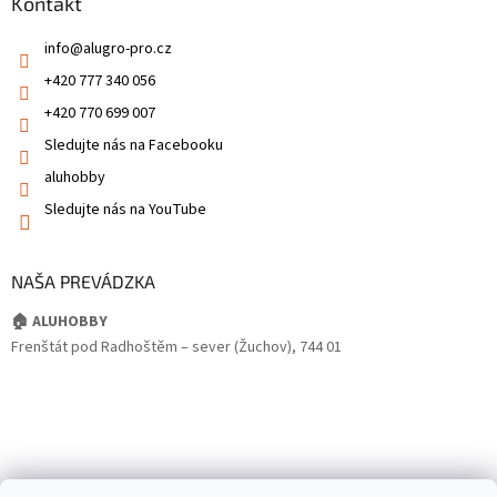
Kontakt
info
@
alugro-pro.cz
+420 777 340 056
+420 770 699 007
Sledujte nás na Facebooku
aluhobby
Sledujte nás na YouTube
NAŠA PREVÁDZKA
🏠 ALUHOBBY
Frenštát pod Radhoštěm – sever (Žuchov), 744 01