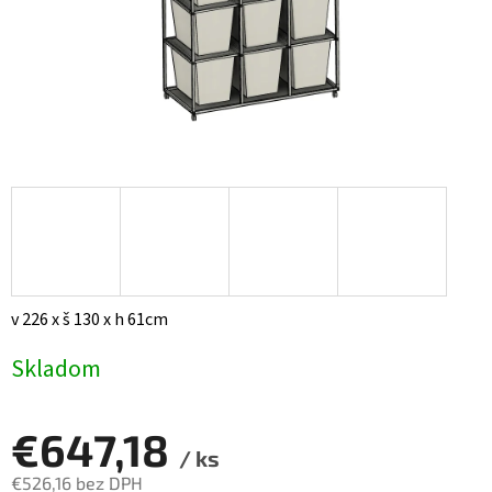
v 226 x š 130 x h 61cm
Skladom
€647,18
/ ks
€526,16 bez DPH