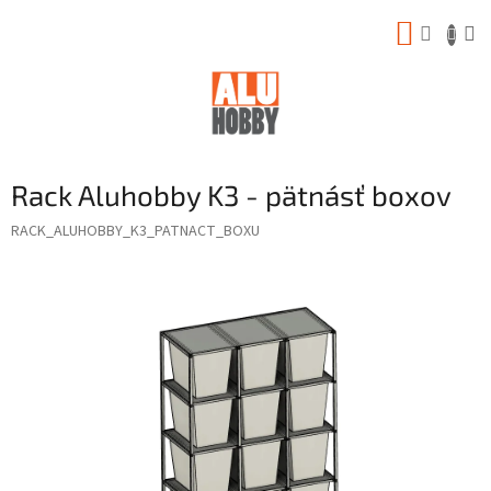
Prejsť
NÁKUP
na
obsah
KOŠÍK
Rack Aluhobby K3 - pätnásť boxov
RACK_ALUHOBBY_K3_PATNACT_BOXU