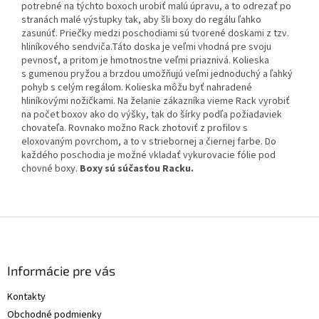
potrebné na týchto boxoch urobiť malú úpravu, a to odrezať po
stranách malé výstupky tak, aby šli boxy do regálu ľahko
zasunúť. Priečky medzi poschodiami sú tvorené doskami z tzv.
hliníkového sendviča.Táto doska je veľmi vhodná pre svoju
pevnosť, a pritom je hmotnostne veľmi priaznivá. Kolieska
s gumenou pryžou a brzdou umožňujú veľmi jednoduchý a ľahký
pohyb s celým regálom. Kolieska môžu byť nahradené
hliníkovými nožičkami. Na želanie zákazníka vieme Rack vyrobiť
na počet boxov ako do výšky, tak do šírky podľa požiadaviek
chovateľa. Rovnako možno Rack zhotoviť z profilov s
eloxovaným povrchom, a to v striebornej a čiernej farbe. Do
každého poschodia je možné vkladať vykurovacie fólie pod
chovné boxy.
Boxy sú súčasťou Racku.
Z
á
p
ä
Informácie pre vás
t
Kontakty
i
Obchodné podmienky
e