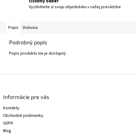
Osobný odber
Vyzdvihnite si svoju objednávku v našej prevádzke
Popis
Diskusia
Podrobný popis
Popis produktu nie je dostupný
Z
á
p
ä
Informácie pre vás
t
Kontakty
i
Obchodné podmienky
e
GDPR
Blog