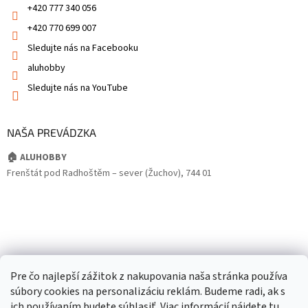
+420 777 340 056
+420 770 699 007
Sledujte nás na Facebooku
aluhobby
Sledujte nás na YouTube
NAŠA PREVÁDZKA
🏠 ALUHOBBY
Frenštát pod Radhoštěm – sever (Žuchov), 744 01
Pre čo najlepší zážitok z nakupovania naša stránka používa
súbory cookies na personalizáciu reklám. Budeme radi, ak s
ich používaním budete súhlasiť. Viac informácií nájdete
tu
.