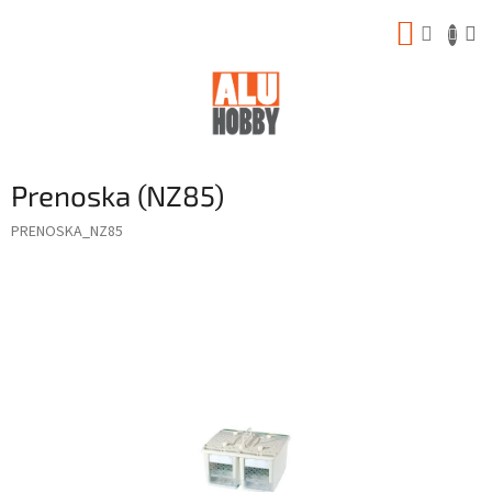
Prejsť
NÁKUP
na
obsah
KOŠÍK
Prenoska (NZ85)
PRENOSKA_NZ85