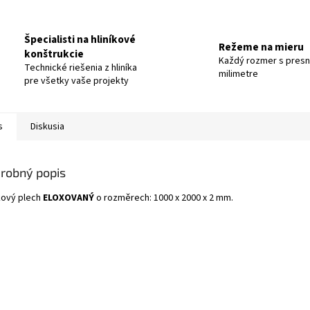
Špecialisti na hliníkové
Režeme na mieru
konštrukcie
Každý rozmer s pres
Technické riešenia z hliníka
milimetre
pre všetky vaše projekty
s
Diskusia
robný popis
íkový plech
ELOXOVANÝ
o rozměrech: 1000 x 2000 x 2 mm.