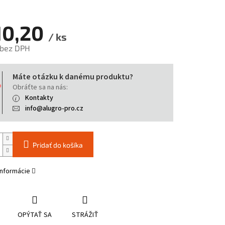
10,20
/ ks
 bez DPH
tková
Máte otázku k danému produktu?
Obráťte sa na nás:
Kontakty
info@alugro-pro.cz
Pridať do košíka
informácie
OPÝTAŤ SA
STRÁŽIŤ