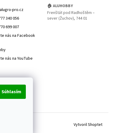
🏠 ALUHOBBY
alugro-pro.cz
Frenštát pod Radhoštěm –
777 340 056
sever (Žuchov), 744 01
770 699 007
jte nás na Facebook
bby
jte nás na YouTube
Súhlasím
Vytvoril Shoptet