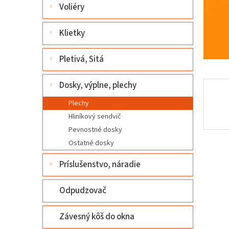
l
Voliéry
Klietky
Pletivá, Sitá
Dosky, výplne, plechy
Plechy
Hliníkový sendvič
Pevnostné dosky
Ostatné dosky
Príslušenstvo, náradie
Odpudzovač
Závesný kôš do okna