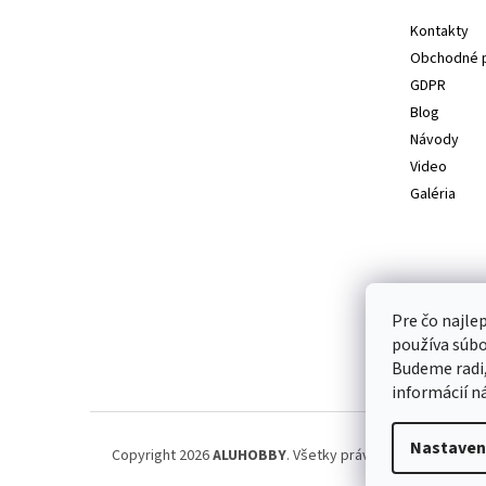
e
Kontakty
Obchodné 
GDPR
Blog
Návody
Video
Galéria
Pre čo najle
používa súbo
Budeme radi,
informácií n
Nastaven
Copyright 2026
ALUHOBBY
. Všetky práva vyhradené.
Upra