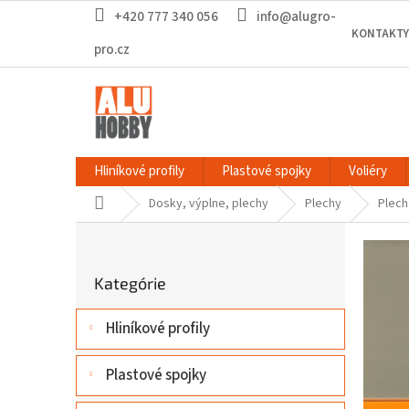
Prejsť
+420 777 340 056
info@alugro-
na
KONTAKTY
obsah
pro.cz
Hliníkové profily
Plastové spojky
Voliéry
Domov
Dosky, výplne, plechy
Plechy
Plech
B
o
Preskočiť
č
Kategórie
kategórie
n
ý
Hliníkové profily
p
a
n
Plastové spojky
e