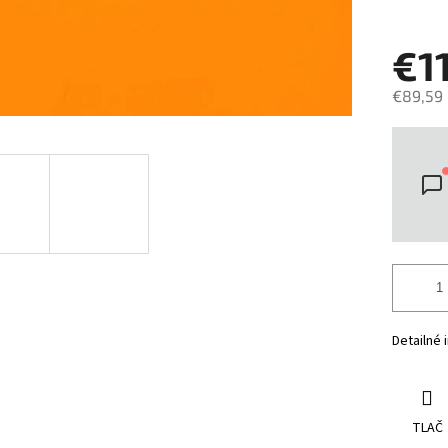
€1
€89,59
Jedno
cena:
Detailné 
TLAČ