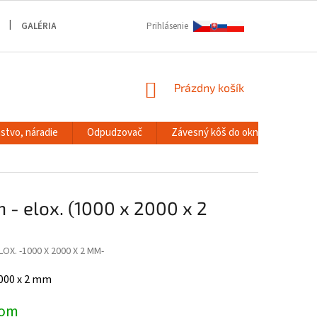
GALÉRIA
Prihlásenie
NÁKUPNÝ
Prázdny košík
KOŠÍK
stvo, náradie
Odpudzovač
Závesný kôš do okna
RACK
h - elox. (1000 x 2000 x 2
LOX. -1000 X 2000 X 2 MM-
2000 x 2 mm
dom