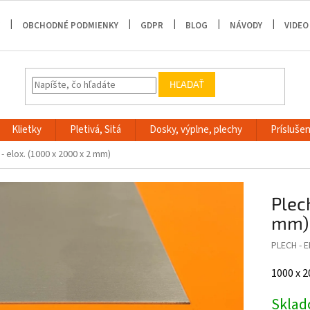
OBCHODNÉ PODMIENKY
GDPR
BLOG
NÁVODY
VIDEO
HĽADAŤ
Klietky
Pletivá, Sitá
Dosky, výplne, plechy
Príslušen
 - elox. (1000 x 2000 x 2 mm)
Plec
mm)
PLECH - E
1000 x 
Skla