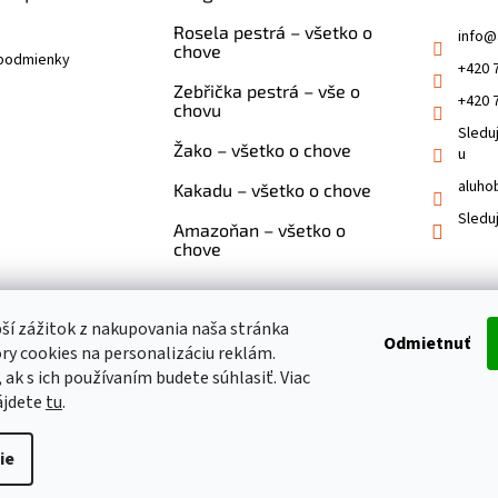
Rosela pestrá – všetko o
info
@
chove
podmienky
+420 
Zebřička pestrá – vše o
+420 
chovu
Sledu
Žako – všetko o chove
u
aluho
Kakadu – všetko o chove
Sledu
Amazoňan – všetko o
chove
pší zážitok z nakupovania naša stránka
Odmietnuť
ry cookies na personalizáciu reklám.
 ak s ich používaním budete súhlasiť. Viac
ájdete
tu
.
ie
viť nastavenie cookies