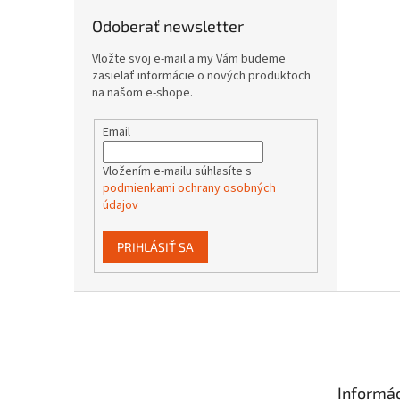
Odoberať newsletter
Vložte svoj e-mail a my Vám budeme
zasielať informácie o nových produktoch
na našom e-shope.
Email
Vložením e-mailu súhlasíte s
podmienkami ochrany osobných
údajov
PRIHLÁSIŤ SA
Z
á
p
ä
t
Informác
i