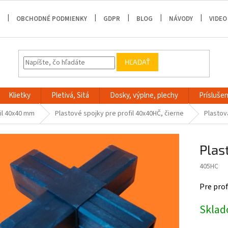
OBCHODNÉ PODMIENKY
GDPR
BLOG
NÁVODY
VIDEO
HĽADAŤ
Klietky
Pletivá, Sitá
Dosky, výplne, plechy
Príslušen
il 40x40 mm
Plastové spojky pre profil 40x40HČ, čierne
Plastov
Plas
405HC
Pre pro
Skla