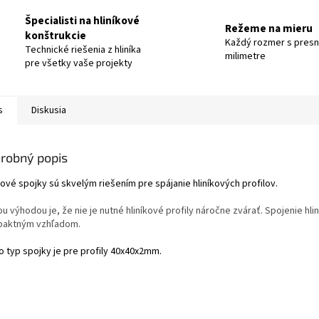
Špecialisti na hliníkové
Režeme na mieru
konštrukcie
Každý rozmer s pres
Technické riešenia z hliníka
milimetre
pre všetky vaše projekty
s
Diskusia
robný popis
ové spojky sú skvelým riešením pre spájanie hliníkových profilov.
ou výhodou je, že nie je nutné hliníkové profily náročne zvárať. Spojenie h
aktným vzhľadom.
o typ spojky je pre profily 40x40x2mm.