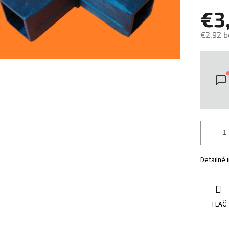
€3
€2,92 
Jedno
cena:
Detailné 
TLAČ