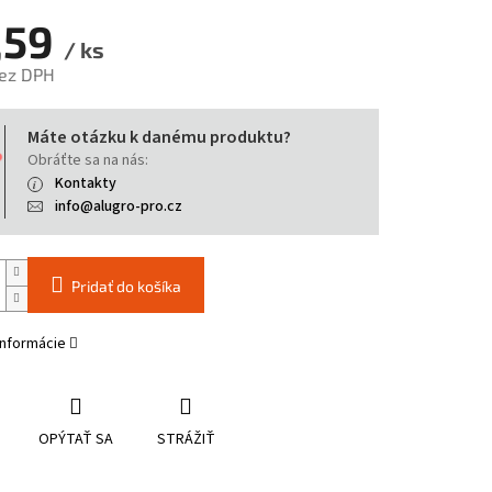
,59
/ ks
bez DPH
tková
Máte otázku k danému produktu?
Obráťte sa na nás:
Kontakty
info@alugro-pro.cz
Pridať do košíka
informácie
OPÝTAŤ SA
STRÁŽIŤ