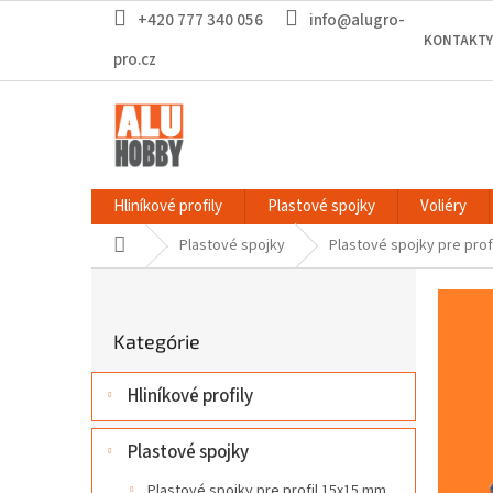
Prejsť
+420 777 340 056
info@alugro-
na
KONTAKTY
obsah
pro.cz
Hliníkové profily
Plastové spojky
Voliéry
Domov
Plastové spojky
Plastové spojky pre prof
B
o
Preskočiť
č
Kategórie
kategórie
n
ý
Hliníkové profily
p
a
n
Plastové spojky
e
Plastové spojky pre profil 15x15 mm