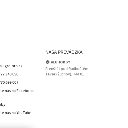
NAŠA PREVÁDZKA
🏠 ALUHOBBY
alugro-pro.cz
Frenštát pod Radhoštěm –
777 340 056
sever (Žuchov), 744 01
770 699 007
jte nás na Facebook
bby
jte nás na YouTube