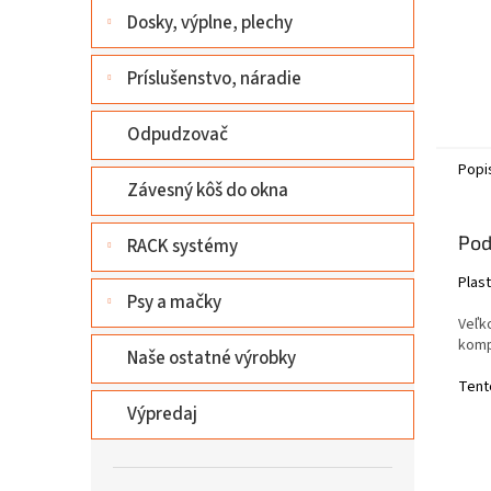
Dosky, výplne, plechy
Príslušenstvo, náradie
Odpudzovač
Popi
Závesný kôš do okna
Pod
RACK systémy
Plast
Psy a mačky
Veľk
komp
Naše ostatné výrobky
Tent
Výpredaj