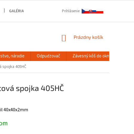
GALÉRIA
Prihlásenie
NÁKUPNÝ
Prázdny košík
KOŠÍK
stvo, náradie
Odpudzovač
Závesný kôš do okna
RACK
á spojka 405HČ
tová spojka 405HČ
fil 40x40x2mm
dom