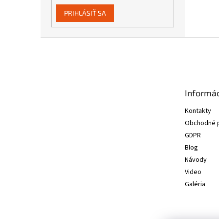
PRIHLÁSIŤ SA
Z
á
p
ä
t
Informác
i
e
Kontakty
Obchodné 
GDPR
Blog
Návody
Video
Galéria