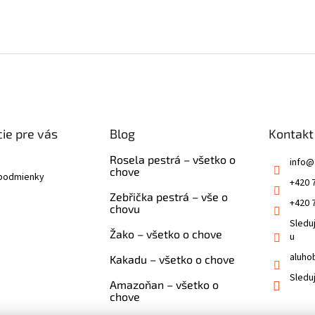
ie pre vás
Blog
Kontakt
Rosela pestrá – všetko o
info
@
chove
podmienky
+420 
Zebřička pestrá – vše o
+420 
chovu
Sledu
Žako – všetko o chove
u
aluho
Kakadu – všetko o chove
Sledu
Amazoňan – všetko o
chove