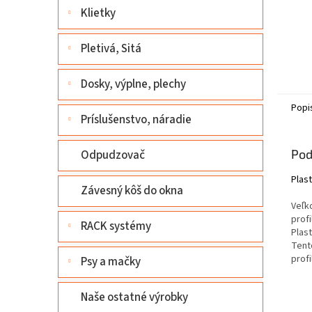
Klietky
Pletivá, Sitá
Dosky, výplne, plechy
Popi
Príslušenstvo, náradie
Pod
Odpudzovač
Plast
Závesný kôš do okna
Veľko
prof
RACK systémy
Plas
Tent
prof
Psy a mačky
Naše ostatné výrobky