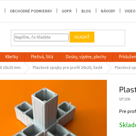
OBCHODNÉ PODMIENKY
GDPR
BLOG
NÁVODY
VIDEO
HĽADAŤ
Klietky
Pletivá, Sitá
Dosky, výplne, plechy
Príslušen
il 20x20 mm
Plastové spojky pre profil 20x20, šedé
Plastová sp
Plas
SP206
Pre pro
Skla