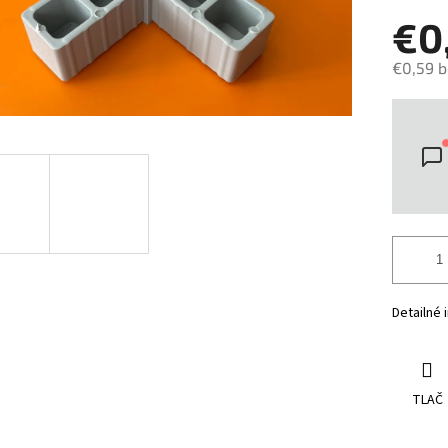
€0
€0,59 
Jedno
cena:
Detailné 
TLAČ