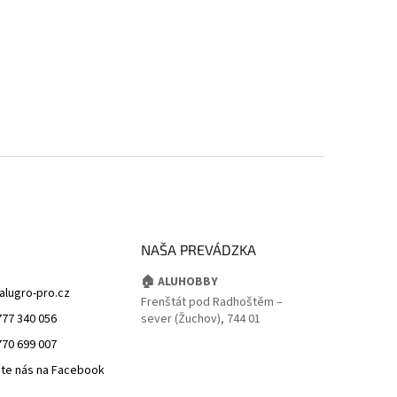
NAŠA PREVÁDZKA
🏠 ALUHOBBY
alugro-pro.cz
Frenštát pod Radhoštěm –
777 340 056
sever (Žuchov), 744 01
770 699 007
jte nás na Facebook