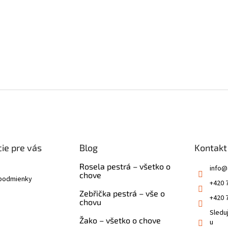
ie pre vás
Blog
Kontakt
Rosela pestrá – všetko o
info
@
chove
podmienky
+420 
Zebřička pestrá – vše o
+420 
chovu
Sledu
Žako – všetko o chove
u