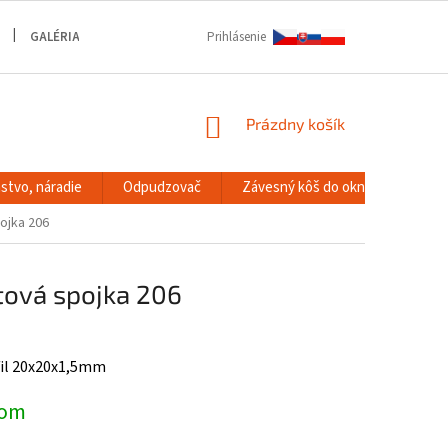
GALÉRIA
Prihlásenie
NÁKUPNÝ
Prázdny košík
KOŠÍK
stvo, náradie
Odpudzovač
Závesný kôš do okna
RACK
ojka 206
tová spojka 206
fil 20x20x1,5mm
dom