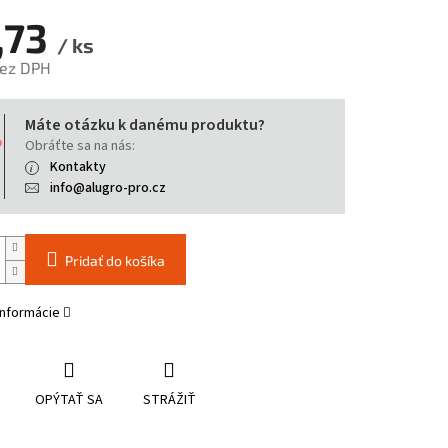
,73
/ ks
bez DPH
tková
Máte otázku k danému produktu?
Obráťte sa na nás:
Kontakty
info@alugro-pro.cz
Pridať do košíka
informácie
OPÝTAŤ SA
STRÁŽIŤ