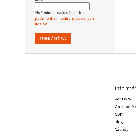
Vložením e-mailu súhlasíte s
podmienkami ochrany osobných
údajov
PRIHLÁSIŤ SA
Z
á
p
ä
t
Informác
i
e
Kontakty
Obchodné 
GDPR
Blog
Návody