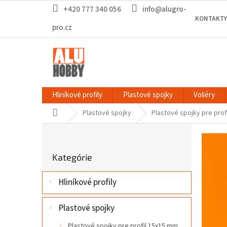
Prejsť
+420 777 340 056
info@alugro-
na
KONTAKTY
obsah
pro.cz
Hliníkové profily
Plastové spojky
Voliéry
Domov
Plastové spojky
Plastové spojky pre prof
B
o
Preskočiť
č
Kategórie
kategórie
n
ý
Hliníkové profily
p
a
n
Plastové spojky
e
Plastové spojky pre profil 15x15 mm