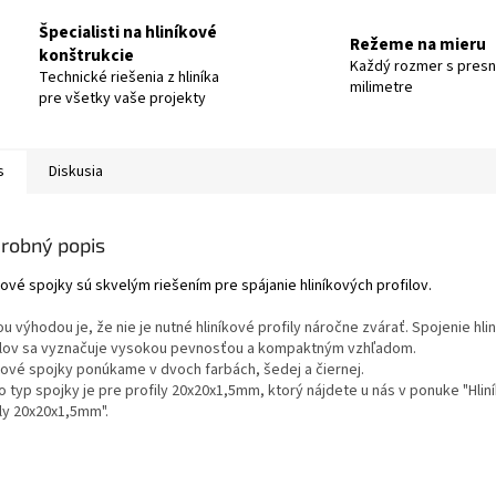
Špecialisti na hliníkové
Režeme na mieru
konštrukcie
Každý rozmer s pres
Technické riešenia z hliníka
milimetre
pre všetky vaše projekty
s
Diskusia
robný popis
ové spojky sú skvelým riešením pre spájanie hliníkových profilov.
u výhodou je, že nie je nutné hliníkové profily náročne zvárať. Spojenie hli
ilov sa vyznačuje vysokou pevnosťou a kompaktným vzhľadom.
tové spojky ponúkame v dvoch farbách, šedej a čiernej.
o typ spojky je pre profily 20x20x1,5mm, ktorý nájdete u nás v ponuke "Hlin
ily 20x20x1,5mm".