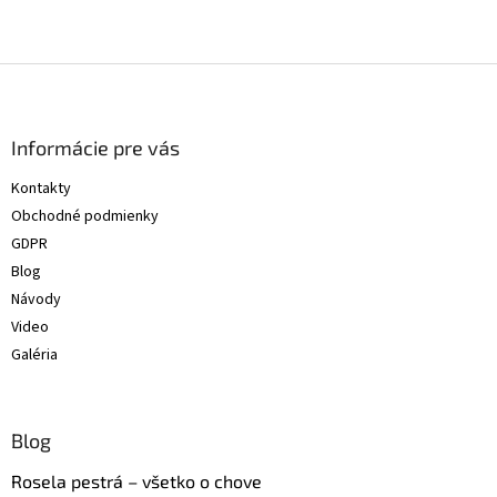
Z
á
p
ä
Informácie pre vás
t
Kontakty
i
Obchodné podmienky
e
GDPR
Blog
Návody
Video
Galéria
Blog
Rosela pestrá – všetko o chove