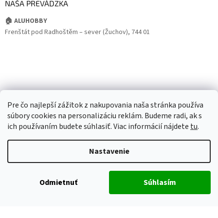
NAŠA PREVÁDZKA
🏠 ALUHOBBY
Frenštát pod Radhoštěm – sever (Žuchov), 744 01
Pre čo najlepší zážitok z nakupovania naša stránka používa
súbory cookies na personalizáciu reklám. Budeme radi, ak s
ich používaním budete súhlasiť. Viac informácií nájdete
tu
.
Nastavenie
Odmietnuť
Súhlasím
Vytvoril Shoptet