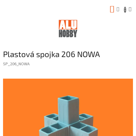
Prejsť
NÁKUP
na
obsah
KOŠÍK
Plastová spojka 206 NOWA
SP_206_NOWA