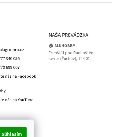
NAŠA PREVÁDZKA
🏠 ALUHOBBY
alugro-pro.cz
Frenštát pod Radhoštěm –
777 340 056
sever (Žuchov), 744 01
770 699 007
jte nás na Facebook
bby
jte nás na YouTube
Súhlasím