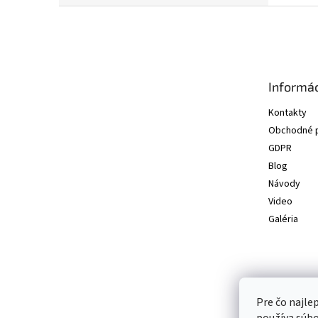
Z
á
p
ä
t
Informác
i
e
Kontakty
Obchodné 
GDPR
Blog
Návody
Video
Galéria
Pre čo najle