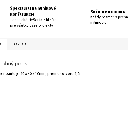
Špecialisti na hliníkové
Režeme na mieru
konštrukcie
Každý rozmer s pres
Technické riešenia z hliníka
milimetre
pre všetky vaše projekty
s
Diskusia
robný popis
er pántu je 40 x 40 x 10mm, priemer otvoru 4,2mm.