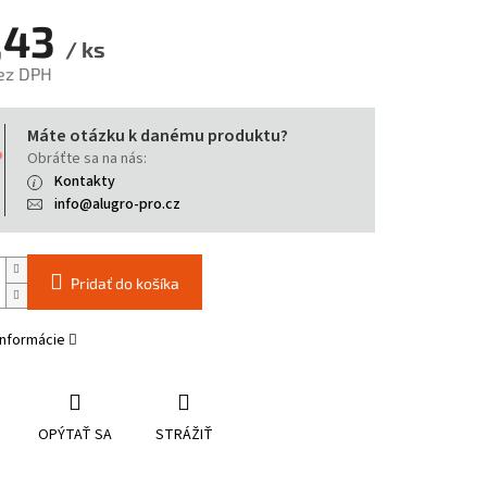
,43
/ ks
ez DPH
tková
Máte otázku k danému produktu?
Obráťte sa na nás:
Kontakty
info@alugro-pro.cz
Pridať do košíka
informácie
OPÝTAŤ SA
STRÁŽIŤ