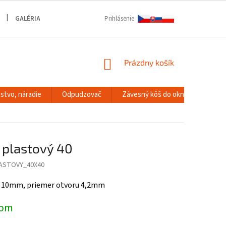
GALÉRIA
Prihlásenie
NÁKUPNÝ
Prázdny košík
KOŠÍK
stvo, náradie
Odpudzovač
Závesný kôš do okna
RACK
 plastový 40
ASTOVY_40X40
 x 10mm, priemer otvoru 4,2mm
dom