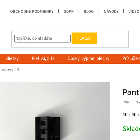
OBCHODNÉ PODMIENKY
GDPR
BLOG
NÁVODY
VIDEO
HĽADAŤ
Klietky
Pletivá, Sitá
Dosky, výplne, plechy
Príslušen
lastový 40
Pant
PANT_PL
40 x 40
Skla