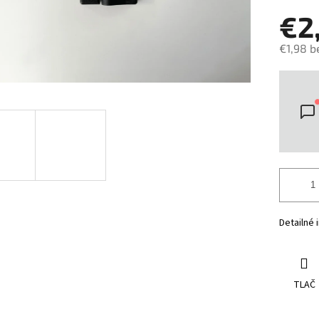
€2
€1,98 b
Jedno
cena:
Detailné 
TLAČ