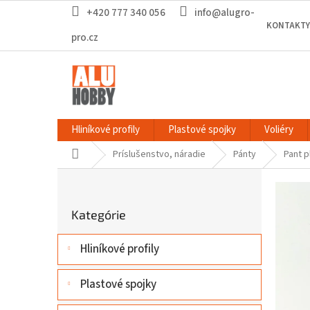
Prejsť
+420 777 340 056
info@alugro-
na
KONTAKTY
obsah
pro.cz
Hliníkové profily
Plastové spojky
Voliéry
Domov
Príslušenstvo, náradie
Pánty
Pant p
B
o
Preskočiť
č
Kategórie
kategórie
n
ý
Hliníkové profily
p
a
n
Plastové spojky
e