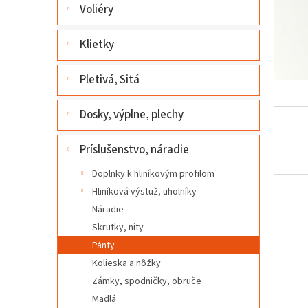
l
Voliéry
Klietky
Pletivá, Sitá
Dosky, výplne, plechy
Príslušenstvo, náradie
Doplnky k hliníkovým profilom
Hliníková výstuž, uholníky
Náradie
Skrutky, nity
Pánty
Kolieska a nôžky
Zámky, spodničky, obruče
Madlá