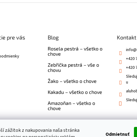
ie pre vás
Blog
Kontakt
Rosela pestrá – všetko o
info
@
chove
podmienky
+420 
Zebřička pestrá – vše o
+420 
chovu
Sledu
Žako – všetko o chove
u
aluho
Kakadu – všetko o chove
Sledu
Amazoňan – všetko o
chove
pší zážitok z nakupovania naša stránka
Odmietnuť