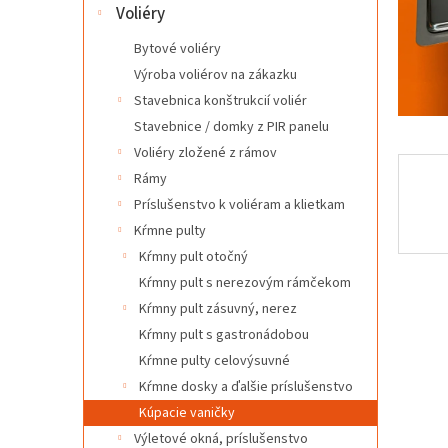
l
Voliéry
Bytové voliéry
Výroba voliérov na zákazku
Stavebnica konštrukcií voliér
Stavebnice / domky z PIR panelu
Voliéry zložené z rámov
Rámy
Príslušenstvo k voliéram a klietkam
Kŕmne pulty
Kŕmny pult otočný
Kŕmny pult s nerezovým rámčekom
Kŕmny pult zásuvný, nerez
Kŕmny pult s gastronádobou
Kŕmne pulty celovýsuvné
Kŕmne dosky a ďalšie príslušenstvo
Kúpacie vaničky
Výletové okná, príslušenstvo