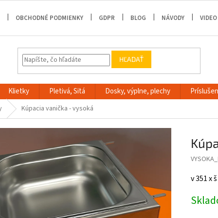
OBCHODNÉ PODMIENKY
GDPR
BLOG
NÁVODY
VIDEO
HĽADAŤ
Klietky
Pletivá, Sitá
Dosky, výplne, plechy
Príslušen
y
Kúpacia vanička - vysoká
Kúpa
VYSOKA_
v 351 x 
Skla