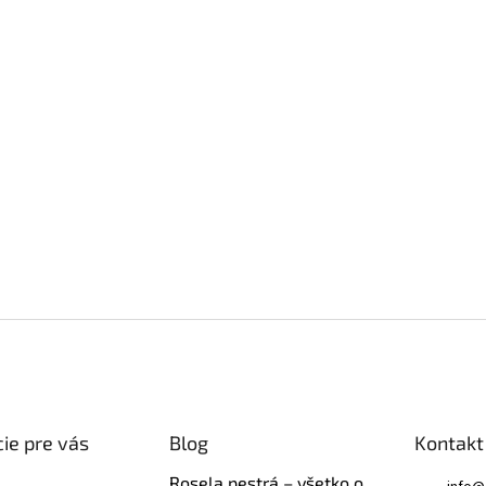
ie pre vás
Blog
Kontakt
Rosela pestrá – všetko o