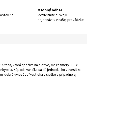
Osobný odber
nosťou na
Vyzdvihnite si svoju
objednávku v našej prevádzke
. Stena, ktorá spočíva na pletive, má rozmery 380 x
rehýbala. Kúpacia vanička sa dá jednoducho zavesiť na
i dobré uviesť veľkosť oka v sieťke a prípadne aj