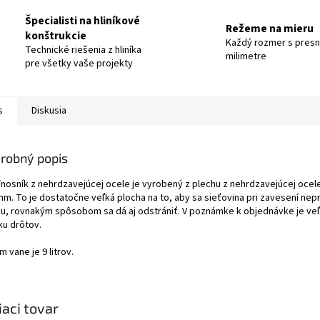
Špecialisti na hliníkové
Režeme na mieru
konštrukcie
Každý rozmer s pres
Technické riešenia z hliníka
milimetre
pre všetky vaše projekty
s
Diskusia
robný popis
nosník z nehrdzavejúcej ocele je vyrobený z plechu z nehrdzavejúcej ocele
mm. To je dostatočne veľká plocha na to, aby sa sieťovina pri zavesení nep
ku, rovnakým spôsobom sa dá aj odstrániť. V poznámke k objednávke je veľm
ku drôtov.
 vane je 9 litrov.
iaci tovar