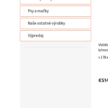
Psy a mačky
Naše ostatné výrobky
Výpredaj
Volié
kŕmny
v 178 
€51