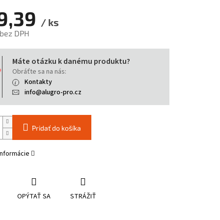
9,39
/ ks
 bez DPH
tková
Máte otázku k danému produktu?
Obráťte sa na nás:
Kontakty
info@alugro-pro.cz
Pridať do košíka
informácie
OPÝTAŤ SA
STRÁŽIŤ