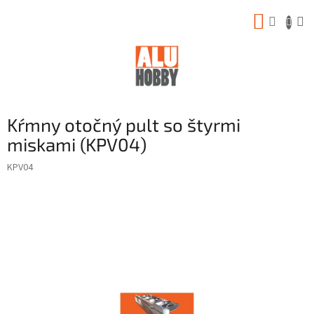
Prejsť
NÁKUP
na
obsah
KOŠÍK
Kŕmny otočný pult so štyrmi
miskami (KPV04)
KPV04