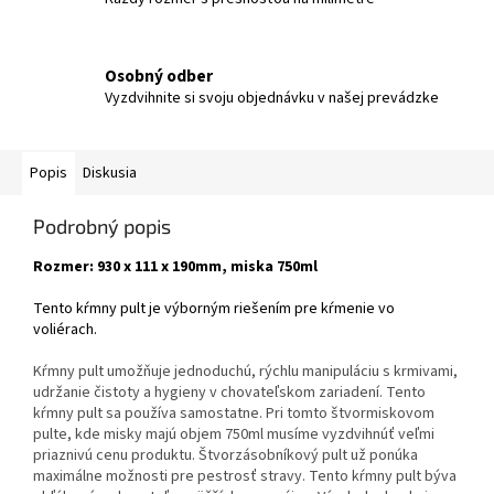
Osobný odber
Vyzdvihnite si svoju objednávku v našej prevádzke
Popis
Diskusia
Podrobný popis
Rozmer: 930 x 111 x 190mm, miska 750ml
Tento kŕmny pult je výborným riešením pre kŕmenie vo
voliérach.
Kŕmny pult umožňuje jednoduchú, rýchlu manipuláciu s krmivami,
udržanie čistoty a hygieny v chovateľskom zariadení. Tento
kŕmny pult sa používa samostatne. Pri tomto štvormiskovom
pulte, kde misky majú objem 750ml musíme vyzdvihnúť veľmi
priaznivú cenu produktu. Štvorzásobníkový pult už ponúka
maximálne možnosti pre pestrosť stravy. Tento kŕmny pult býva