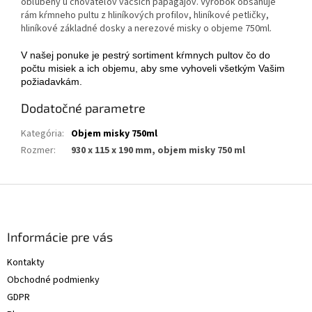
obľúbený u chovateľov väčších papagájov. Výrobok obsahuje
rám kŕmneho pultu z hliníkových profilov, hliníkové petličky,
hliníkové základné dosky a nerezové misky o objeme 750ml.
V našej ponuke je pestrý sortiment kŕmnych pultov čo do
počtu misiek a ich objemu, aby sme vyhoveli všetkým Vašim
požiadavkám.
Dodatočné parametre
Kategória
:
Objem misky 750ml
Rozmer
:
930 x 115 x 190 mm, objem misky 750 ml
Z
á
p
ä
Informácie pre vás
t
Kontakty
i
Obchodné podmienky
e
GDPR