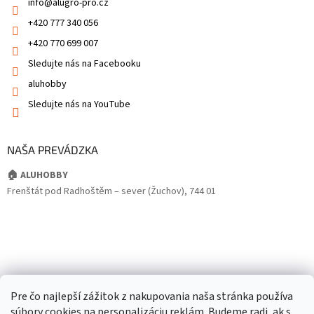
info
@
alugro-pro.cz
+420 777 340 056
+420 770 699 007
Sledujte nás na Facebooku
aluhobby
Sledujte nás na YouTube
NAŠA PREVÁDZKA
🏠 ALUHOBBY
Frenštát pod Radhoštěm – sever (Žuchov), 744 01
Pre čo najlepší zážitok z nakupovania naša stránka používa
súbory cookies na personalizáciu reklám. Budeme radi, ak s