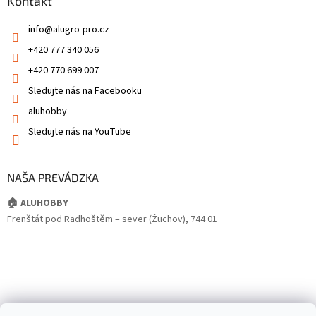
Kontakt
info
@
alugro-pro.cz
+420 777 340 056
+420 770 699 007
Sledujte nás na Facebooku
aluhobby
Sledujte nás na YouTube
NAŠA PREVÁDZKA
🏠 ALUHOBBY
Frenštát pod Radhoštěm – sever (Žuchov), 744 01