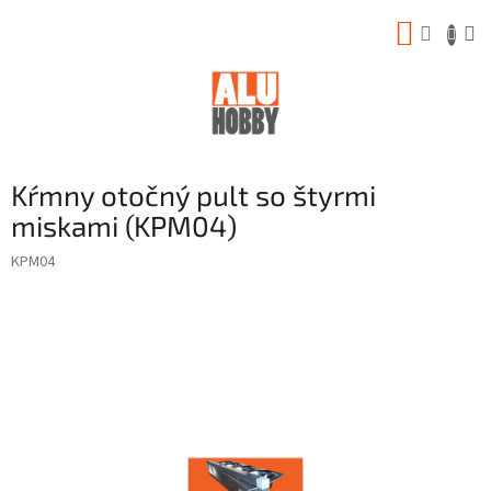
Prejsť
NÁKUP
na
obsah
KOŠÍK
Kŕmny otočný pult so štyrmi
miskami (KPM04)
KPM04