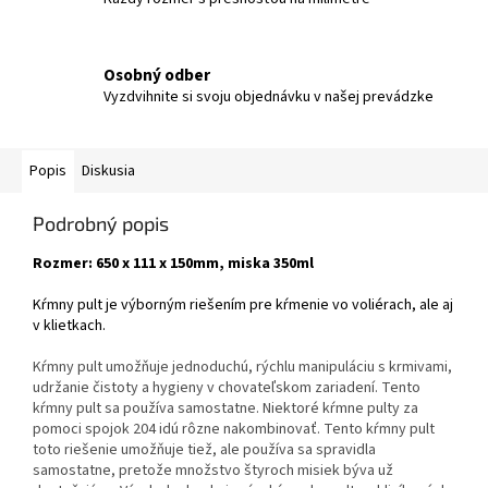
Osobný odber
Vyzdvihnite si svoju objednávku v našej prevádzke
Popis
Diskusia
Podrobný popis
Rozmer: 650 x 111 x 150mm, miska 350ml
Kŕmny pult je výborným riešením pre kŕmenie vo voliérach, ale aj
v klietkach.
Kŕmny pult umožňuje jednoduchú, rýchlu manipuláciu s krmivami,
udržanie čistoty a hygieny v chovateľskom zariadení. Tento
kŕmny pult sa používa samostatne. Niektoré kŕmne pulty za
pomoci spojok 204 idú rôzne nakombinovať. Tento kŕmny pult
toto riešenie umožňuje tiež, ale používa sa spravidla
samostatne, pretože množstvo štyroch misiek býva už