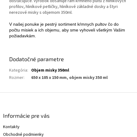
dostačujúce. Výrobok obsahuje rám kŕmneho pultu z hliníkových
profilov, hliníkové petličky, hliníkové základné dosky a štyri
nerezové misky s objemom 350ml.
V našej ponuke je pestrý sortiment kŕmnych pultov čo do
počtu misiek a ich objemu, aby sme vyhoveli všetkým Vašim
požiadavkám.
Dodatočné parametre
Kategória
:
Objem misky 350ml
Rozmer
:
650 x 105 x 150 mm, objem misky 350 ml
Z
á
p
ä
Informácie pre vás
t
Kontakty
i
Obchodné podmienky
e