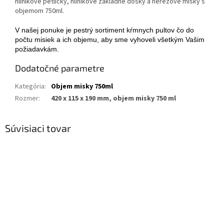
hliníkové petličky, hliníkové základné dosky a nerezové misky s
objemom 750ml.
V našej ponuke je pestrý sortiment kŕmnych pultov čo do
počtu misiek a ich objemu, aby sme vyhoveli všetkým Vašim
požiadavkám.
Dodatočné parametre
Kategória
:
Objem misky 750ml
Rozmer
:
420 x 115 x 190 mm, objem misky 750 ml
Súvisiaci tovar