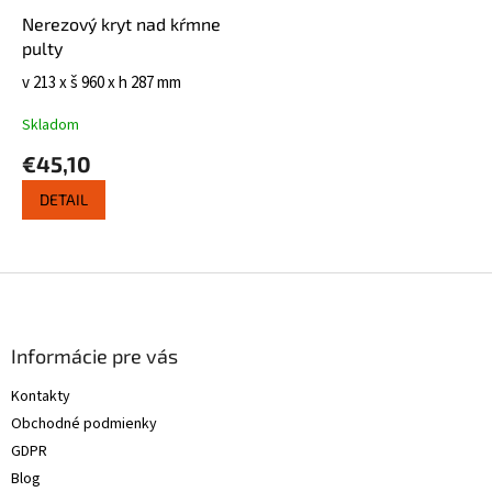
Nerezový kryt nad kŕmne
pulty
v 213 x š 960 x h 287 mm
Skladom
€45,10
DETAIL
Z
á
p
ä
Informácie pre vás
t
Kontakty
i
Obchodné podmienky
e
GDPR
Blog