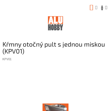
Prejsť
NÁKUP
na
obsah
KOŠÍK
Kŕmny otočný pult s jednou miskou
(KPV01)
KPV01