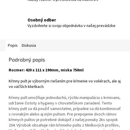
Osobný odber
Vyzdvihnite si svoju objednávku v našej prevádzke
Popis
Diskusia
Podrobný popis
Rozmer: 420 x 111 x 190mm, miska 750ml
Kŕmny pult je výborným riešením pre kŕmenie vo voliérach, ale aj
vo väčších klietkach.
Kŕmny pult umožňuje jednoduchú, rýchlu manipuláciu s krmivami,
udržanie čistoty a hygieny v chovateľskom zariadení. Tento
kŕmny pult sa dá použiť samostatne, prípadne sa dá kombinovať
s rovnakým alebo aj iným pultom. Pre prepojenie dvoch rámov
kŕmnych pultov je potrebné dokúpiť z našej ponuky 2ks spojok
204. Výrobok obsahuje rám kŕmneho pultu z hliníkových profilov,