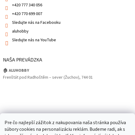
+420 777 340 056
+420 770 699 007
Sledujte nás na Facebooku
aluhobby
Sledujte nás na YouTube
NAŠA PREVÁDZKA
🏠 ALUHOBBY
Frenštát pod Radhoštěm – sever (Žuchov), 744 01
Pre čo najlepší zážitok z nakupovania naša stránka používa
súbory cookies na personalizáciu reklám. Budeme radi, ak s