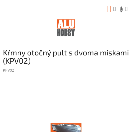
Prejsť
NÁKUP
na
obsah
KOŠÍK
Kŕmny otočný pult s dvoma miskami
(KPV02)
KPV02