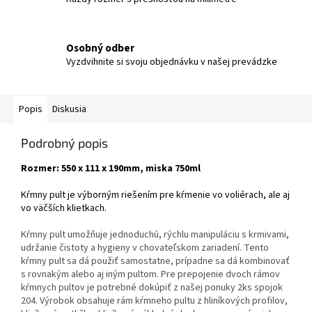
Osobný odber
Vyzdvihnite si svoju objednávku v našej prevádzke
Popis
Diskusia
Podrobný popis
Rozmer: 550 x 111 x 190mm, miska 750ml
Kŕmny pult je výborným riešením pre kŕmenie vo voliérach, ale aj
vo väčších klietkach.
Kŕmny pult umožňuje jednoduchú, rýchlu manipuláciu s krmivami,
udržanie čistoty a hygieny v chovateľskom zariadení. Tento
kŕmny pult sa dá použiť samostatne, prípadne sa dá kombinovať
s rovnakým alebo aj iným pultom. Pre prepojenie dvoch rámov
kŕmnych pultov je potrebné dokúpiť z našej ponuky 2ks spojok
204. Výrobok obsahuje rám kŕmneho pultu z hliníkových profilov,