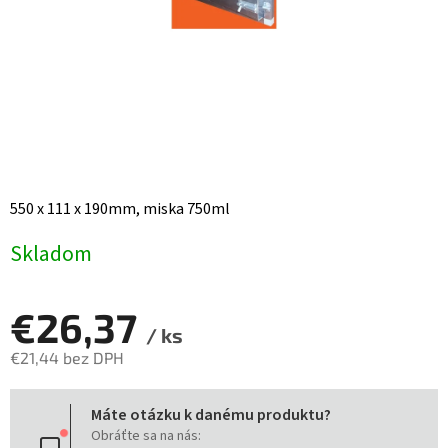
550 x 111 x 190mm, miska 750ml
Skladom
€26,37
/ ks
€21,44 bez DPH
Jednotková
Máte otázku k danému produktu?
cena:
Obráťte sa na nás: