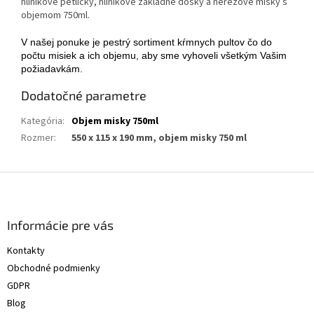
hliníkové petličky, hliníkové základné dosky a nerezové misky s
objemom 750ml.
V našej ponuke je pestrý sortiment kŕmnych pultov čo do
počtu misiek a ich objemu, aby sme vyhoveli všetkým Vašim
požiadavkám.
Dodatočné parametre
Kategória
:
Objem misky 750ml
Rozmer
:
550 x 115 x 190 mm, objem misky 750 ml
Z
á
p
ä
Informácie pre vás
t
Kontakty
i
Obchodné podmienky
e
GDPR
Blog